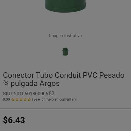
Imagen ilustrativa
Conector Tubo Conduit PVC Pesado
¾ pulgada Argos
SKU:
2010601800006
0.00
(Se el primero en comentar)
0.00
de
5
$6.43
Estrellas!