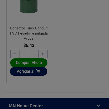
Conector Tubo Conduit
PVC Pesado ¾ pulgada
Argos
$6.43
Comprar Ahora
Añadir
Agregar
al
MN Home Center