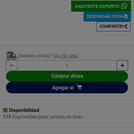
ASISTENTE EXPERTO
DESCARGAR FICHA
COMPARTIR
¿Quieres cotizar?
Da clic aquí
Comprar Ahora
Añadir
Agregar
al
Disponibilidad
119
Disponibles para compra en línea