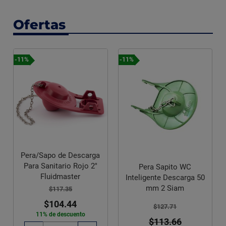
Ofertas
-11%
-11%
Pera/Sapo de Descarga
Para Sanitario Rojo 2"
Pera Sapito WC
Fluidmaster
Inteligente Descarga 50
mm 2 Siam
$117.35
$104.44
$127.71
11% de descuento
$113.66