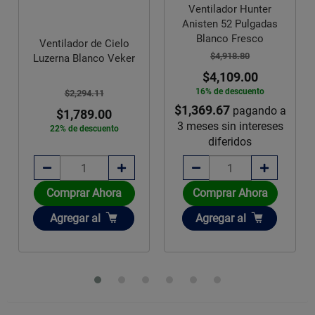
Ventilador Hunter
Anisten 52 Pulgadas
Blanco Fresco
Ventilador de Cielo
$4,918.80
Luzerna Blanco Veker
$4,109.00
16% de descuento
$2,294.11
$1,369.67
pagando a
$1,789.00
3 meses sin intereses
22% de descuento
diferidos
Comprar Ahora
Comprar Ahora
Añadir
Añadir
Agregar
al
Agregar
al