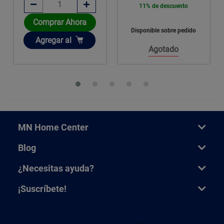
11% de descuento
Comprar Ahora
Disponible sobre pedido
Añadir
Agregar
al
Agotado
MN Home Center
Blog
¿Necesitas ayuda?
¡Suscríbete!