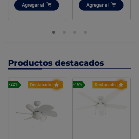
Añadir
Añadir
Agregar
al
Agregar
al
Productos destacados
Destacado
Destacado
-22%
-16%