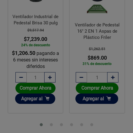
Ventilador Industrial de
Pedestal Brisa 30 pulg
Ventilador de Pedestal
$9,517.94
16" 2 EN 1 Aspas de
Plástico Friler
$7,239.00
24% de descuento
$1,262.51
$1,206.50
pagando a
$869.00
6 meses sin intereses
31% de descuento
diferidos
Comprar Ahora
Comprar Ahora
Añadir
Añadir
Agregar
al
Agregar
al