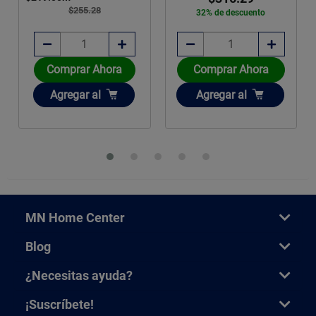
$255.28
32% de descuento
Comprar Ahora
Comprar Ahora
Añadir
Añadir
Agregar
al
Agregar
al
MN Home Center
Blog
¿Necesitas ayuda?
¡Suscríbete!