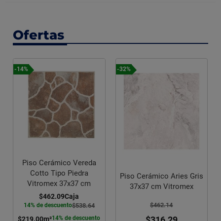
Ofertas
-14%
-32%
Piso Cerámico Vereda
Cotto Tipo Piedra
Piso Cerámico Aries Gris
Vitromex 37x37 cm
37x37 cm Vitromex
$462.09
Caja
$462.14
14% de descuento
$538.64
$316.29
14% de descuento
$219.00
m²