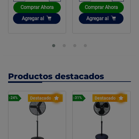
Comprar Ahora
Comprar Ahora
Añadir
Añadir
Agregar
al
Agregar
al
Productos destacados
Destacado
Destacado
-24%
-31%