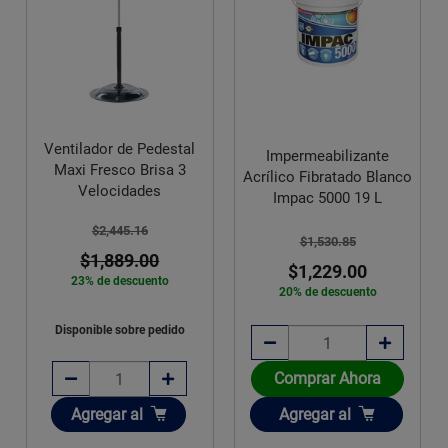
Ventilador de Pedestal
Impermeabilizante
Maxi Fresco Brisa 3
Acrílico Fibratado Blanco
Velocidades
Impac 5000 19 L
$2,445.16
$1,530.85
$1,889.00
$1,229.00
23% de descuento
20% de descuento
Disponible sobre pedido
Comprar Ahora
Añadir
Añadir
Agregar
al
Agregar
al