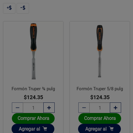
Formón Truper ¾ pulg
Formón Truper 5/8 pulg
$124.35
$124.35
Comprar Ahora
Comprar Ahora
Añadir
Añadir
Agregar
al
Agregar
al