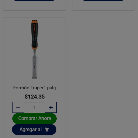
Formón Truper1 pulg
$124.35
Comprar Ahora
Añadir
Agregar
al