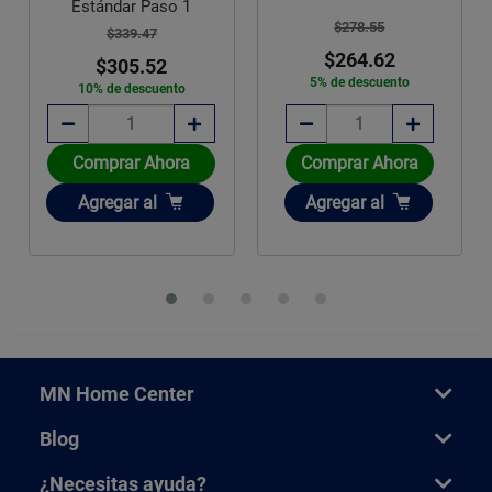
Estándar Paso 1
$278.55
$339.47
$264.62
$305.52
5% de descuento
10% de descuento
Comprar Ahora
Comprar Ahora
Añadir
Añadir
Agregar
al
Agregar
al
MN Home Center
Blog
¿Necesitas ayuda?