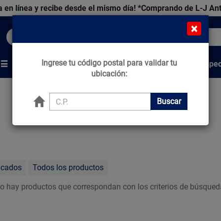
 en línea y recibe desde el mismo día!
*Comprando de L-J An
×
Buscar productos, marcas y ofertas...
Ingrese tu código postal para validar tu
Venta Espec
s
Marcas
Tips que Construyen
ubicación:
Buscar
acados
Todos los productos
o hay productos que correspondan con los criterios de búsqued