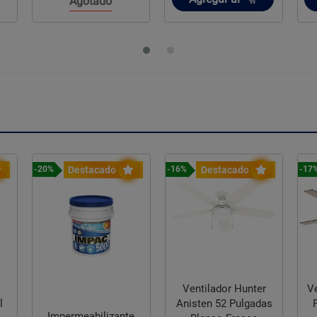
Agotado
Destacado
Destacado
-20%
-16%
-17
o
Ventilador Hunter
V
Anisten 52 Pulgadas
Impermeabilizante