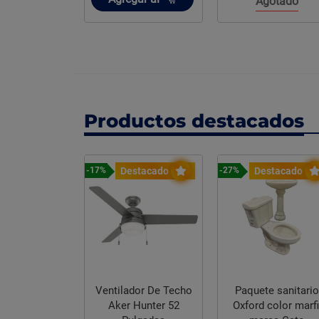
Agotado
Productos destacados
stacado
Destacado
Destacado
-17%
-27%
Ventilador De Techo
Paquete sanitari
Aker Hunter 52
Oxford color marfil