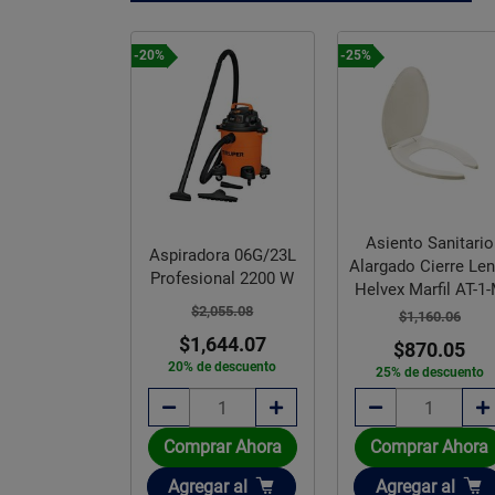
-20%
-25%
o Sanitario
Asiento Sanitario
Aspiradora 06G/23L
Alargado sin
Alargado Cierre Le
Profesional 2200 W
lanco AF-1
Helvex Marfil AT-1
$2,055.08
637.03
$1,160.06
$1,644.07
77.78
$870.05
20% de descuento
e descuento
25% de descuento
rar Ahora
Comprar Ahora
Comprar Ahora
ir
Añadir
Añadir
gar
al
Agregar
al
Agregar
al