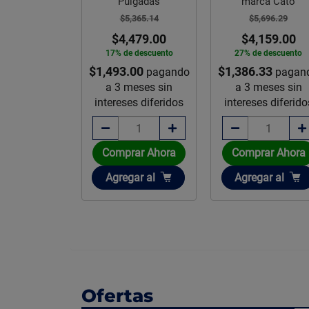
Pulgadas
marca Cato
dor de Cielo
$5,365.14
$5,696.29
Blanco Veker
$4,479.00
$4,159.00
17% de descuento
27% de descuento
,294.11
$1,493.00
$1,386.33
pagando
pagan
,789.00
a 3 meses sin
a 3 meses sin
e descuento
intereses diferidos
intereses diferido
rar Ahora
Comprar Ahora
Comprar Ahora
ir
Añadir
Añadir
gar
al
Agregar
al
Agregar
al
Ofertas