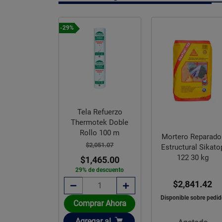
-29%
Tela Refuerzo
Thermotek Doble
tor Madera
Rollo 100 m
ransparente
Mortero Reparado
Presto 4 Lt
$2,051.07
Estructural Sikato
122 30 kg
$1,465.00
,024.40
29% de descuento
$2,841.42
Disponible sobre pedi
rar Ahora
Comprar Ahora
ir
Añadir
gar
al
Agregar
al