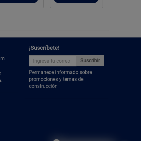
¡Suscríbete!
om
Suscribir
Permanece informado sobre
a
promociones y temas de
.
construcción