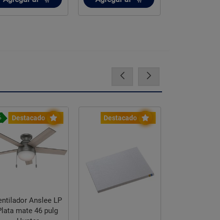
Agota
Destacado
Destacado
Destac
%
-16%
entilador Anslee LP
Ventilador
Plata mate 46 pulg
Apex II 52 