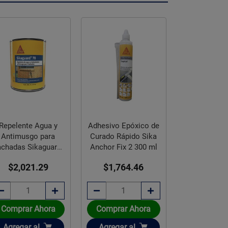
Repelente Agua y
Adhesivo Epóxico de
Antimusgo para
Curado Rápido Sika
Repelente d
achadas Sikaguard-
Anchor Fix 2 300 ml
Antimusgo
70 4 L
Fachadas Si
$2,021.29
$1,764.46
70 19 L
$8,492
Disponible sob
Comprar Ahora
Comprar Ahora
Añadir
Añadir
Agregar
al
Agregar
al