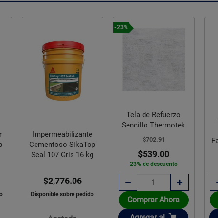
-23%
Tela de Refuerzo
Sencillo Thermotek
r
Impermeabilizante
$702.91
F
p
Cementoso SikaTop
$539.00
Seal 107 Gris 16 kg
23% de descuento
$2,776.06
do
Disponible sobre pedido
Comprar Ahora
Añadir
Agregar
al