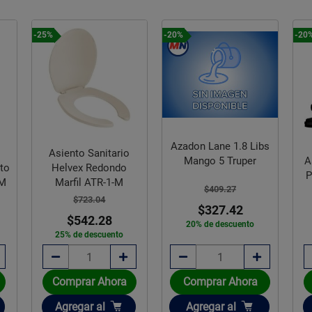
-25%
-20%
-20
Azadon Lane 1.8 Libs
Asiento Sanitario
A
Mango 5 Truper
nto
Helvex Redondo
P
-M
Marfil ATR-1-M
$409.27
$723.04
$327.42
$542.28
20% de descuento
25% de descuento
Comprar Ahora
Comprar Ahora
Añadir
Añadir
Agregar
al
Agregar
al