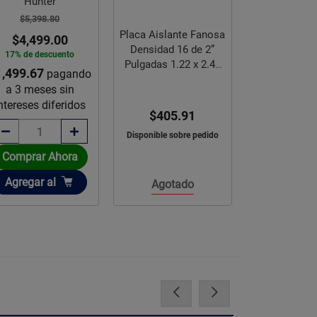
Hunter
Niquel Cep
$5,398.80
$5,398.
Placa Aislante Fanosa
$4,499.00
$4,509
Densidad 16 de 2”
17% de descuento
16% de des
Pulgadas 1.22 x 2.44
1,499.67
$1,503.00
pagando
p
m
a 3 meses sin
a 3 mese
ntereses diferidos
intereses d
$405.91
Disponible sobre pedido
Comprar Ahora
Comprar 
Añadir
Añadir
Agregar
al
Agregar
Agotado