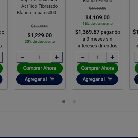
Blanco Fresco
Acrílico Fibratado
$4,918.80
Blanco Impac 5000 19
$4,109.00
L
16% de descuento
$1,530.85
$1,369.67
$
do
pagando
$1,229.00
a 3 meses sin
20% de descuento
s
intereses diferidos
i
Comprar Ahora
Comprar Ahora
Añadir
Añadir
Agregar
al
Agregar
al