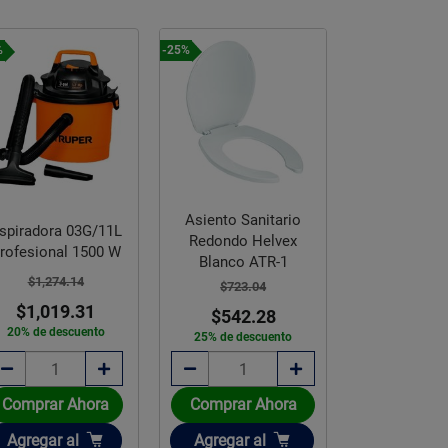
%
-25%
-20%
Asiento Sanitario
Aspiradora S
spiradora 03G/11L
Redondo Helvex
12G/45L Pro
rofesional 1500 W
Blanco ATR-1
3700 
$1,274.14
$723.04
$3,863.
$1,019.31
$542.28
$3,090
20% de descuento
25% de descuento
20% de des
Comprar Ahora
Comprar Ahora
Comprar 
Añadir
Añadir
Añadir
Agregar
al
Agregar
al
Agregar
a