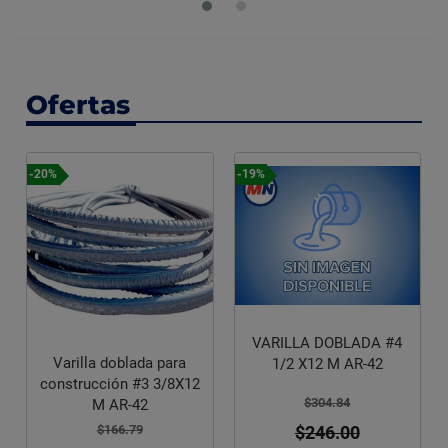
Ofertas
-20%
-19%
VARILLA DOBLADA #4
Varilla doblada para
1/2 X12 M AR-42
construcción #3 3/8X12
$304.84
M AR-42
$246.00
$166.79