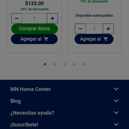
19% de descuento
$133.00
20% de descuento
Disponible sobre pedido
Comprar Ahora
Añadir
Añadir
Agregar
al
Agregar
al
MN Home Center
Blog
¿Necesitas ayuda?
¡Suscríbete!