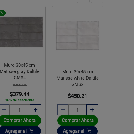
6%
Muro 30x45 cm
Matisse gray Daltile
Muro 30x45 cm
GMS4
Matisse white Daltile
GMS2
$450.21
$379.44
$450.21
16% de descuento
Comprar Ahora
Comprar Ahora
Añadir
Añadir
Agregar
al
Agregar
al