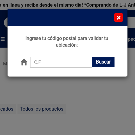
 en línea y recibe desde el mismo día!
*Comprando de L-J An
×
Buscar productos, marcas y ofertas...
Ingrese tu código postal para validar tu
Venta Espec
s
Marcas
Tips que Construyen
ubicación:
Buscar
Muros Cerámicos
acados
Todos los productos