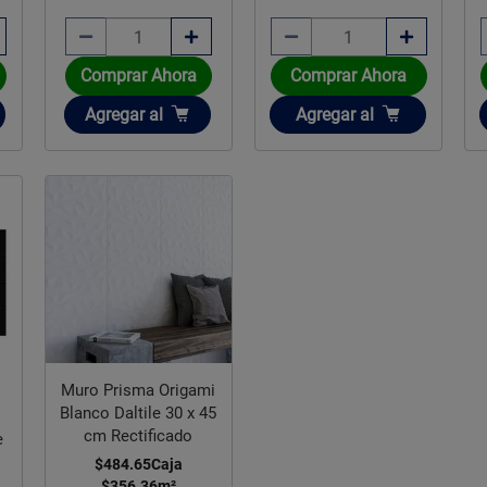
Comprar Ahora
Comprar Ahora
Añadir
Añadir
Agregar
al
Agregar
al
Muro Prisma Origami
Blanco Daltile 30 x 45
cm Rectificado
$484.65
Caja
$356.36
m²