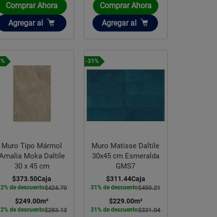
Comprar Ahora
Comprar Ahora
Añadir
Añadir
Agregar
al
Agregar
al
2%
-31%
Muro Tipo Mármol
Muro Matisse Daltile
Amalia Moka Daltile
30x45 cm Esmeralda
30 x 45 cm
GMS7
$373.50
Caja
$311.44
Caja
12% de descuento
$424.70
31% de descuento
$450.21
$249.00
m²
$229.00
m²
12% de descuento
$283.13
31% de descuento
$331.04