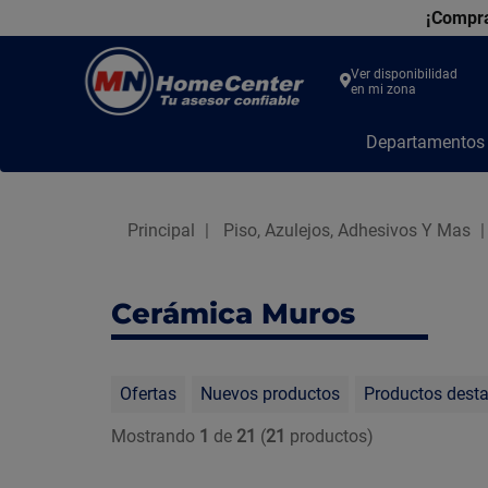
¡Compra
Ver disponibilidad
en mi zona
MN
Departamento
Home
Center
Principal
Piso, Azulejos, Adhesivos Y Mas
Cerámica Muros
Ofertas
Nuevos productos
Productos dest
Mostrando
1
de
21
(
21
productos)