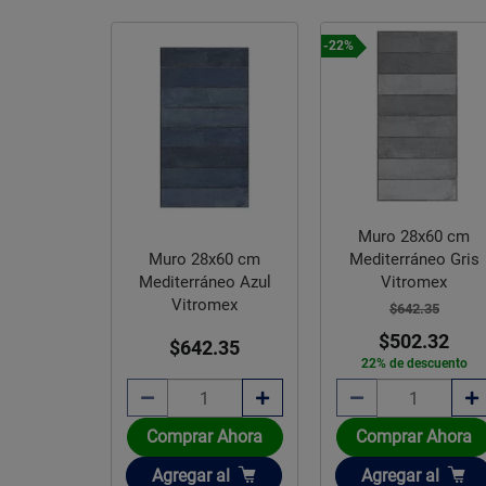
-22%
Muro 28x60 cm
Mediterráneo Gris
Muro 28x60 cm
Vitromex
Mediterráneo Azul
Vitromex
$642.35
$502.32
$642.35
22% de descuento
Comprar Ahora
Comprar Ahora
Añadir
Añadir
Agregar
al
Agregar
al