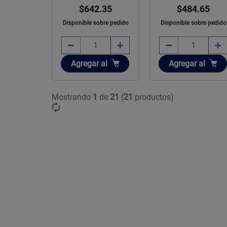
$484.65
$642.35
Disponible sobre pedido
Disponible sobre pedido
Añadir
Añadir
Agregar
al
Agregar
al
Mostrando
1
de
21
(
21
productos)