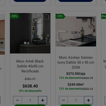
Pre
-16%
-12%
Muro Azulejo Dannes
Muro Artek Black
M
Ivory Daltile 30 x 45 cm
Daltile 45x90 cm
ZD06
m
Rectificado
$373.50
Caja
12% de descuento
$424.70
$761.71
$249.00
m²
$638.40
12% de descuento
$283.13
16% de descuento