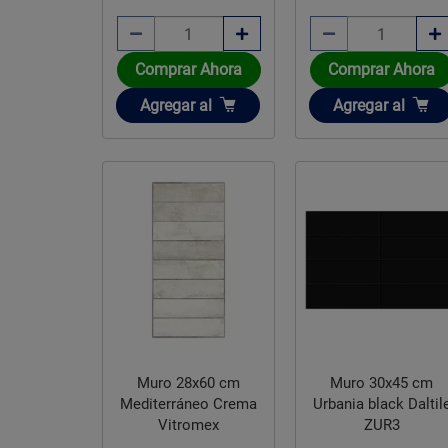
Comprar Ahora
Comprar Ahora
Añadir
Añadir
Agregar
al
Agregar
al
Muro 30x45 cm
Muro 28x60 cm
Urbania black Daltile
Mediterráneo Crema
ZUR3
Vitromex