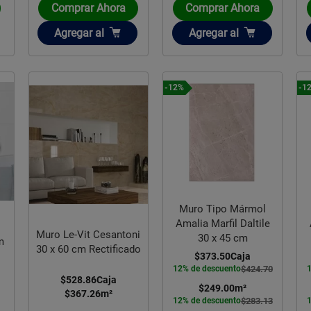
Comprar Ahora
Comprar Ahora
Añadir
Añadir
Agregar
al
Agregar
al
-12%
-1
Muro Tipo Mármol
Amalia Marfil Daltile
Muro Le-Vit Cesantoni
30 x 45 cm
m
30 x 60 cm Rectificado
$373.50
Caja
12% de descuento
$424.70
$528.86
Caja
$249.00
m²
$367.26
m²
12% de descuento
$283.13