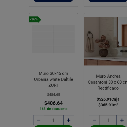
-16%
Muro 30x45 cm
Muro Andrea
Urbania white Daltile
Cesantoni 30 x 60 c
ZUR1
Rectificado
$484.65
$526.91
Caja
$406.64
$365.91
m²
16% de descuento