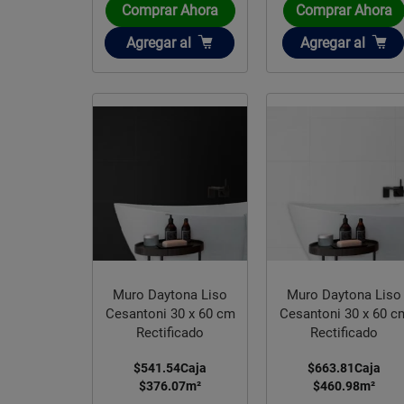
Comprar Ahora
Comprar Ahora
Añadir
Añadir
Agregar
al
Agregar
al
Muro Daytona Liso
Muro Daytona Liso
Cesantoni 30 x 60 cm
Cesantoni 30 x 60 c
Rectificado
Rectificado
$541.54
Caja
$663.81
Caja
$376.07
m²
$460.98
m²