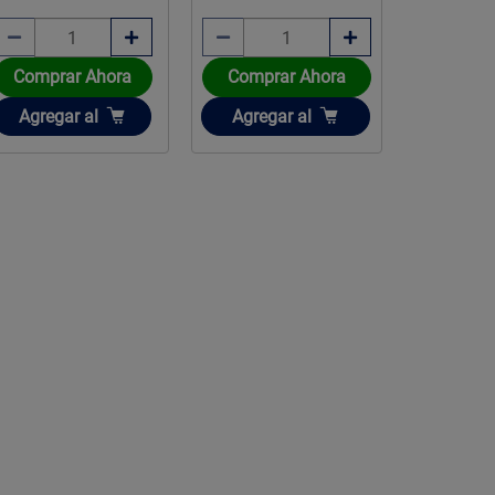
Comprar Ahora
Comprar Ahora
Añadir
Añadir
Agregar
al
Agregar
al