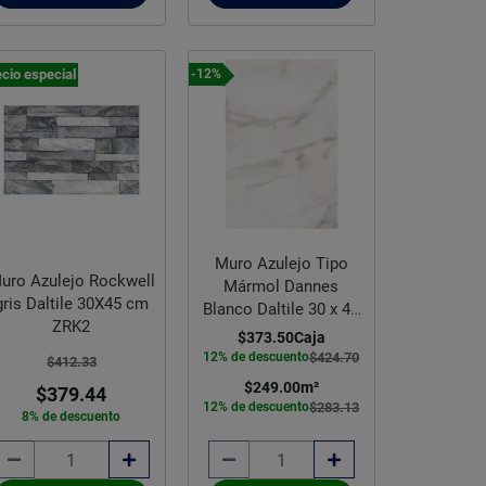
cio especial
-12%
Muro Azulejo Tipo
uro Azulejo Rockwell
Mármol Dannes
gris Daltile 30X45 cm
Blanco Daltile 30 x 45
ZRK2
cm
$373.50
Caja
12% de descuento
$424.70
$412.33
$249.00
m²
$379.44
12% de descuento
$283.13
8% de descuento