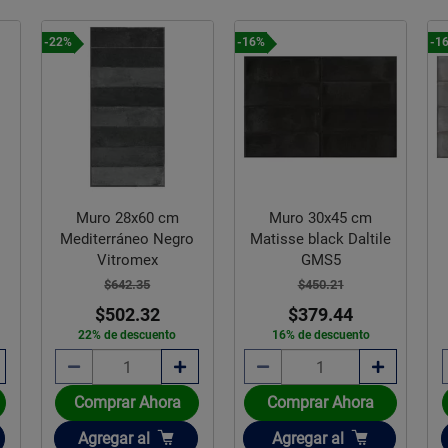
-22%
-16%
-1
Muro 28x60 cm
Muro 30x45 cm
Mediterráneo Negro
Matisse black Daltile
Vitromex
GMS5
$642.35
$450.21
$502.32
$379.44
22% de descuento
16% de descuento
Comprar Ahora
Comprar Ahora
Añadir
Añadir
Agregar
al
Agregar
al