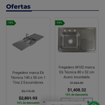
Ofertas
-10%
-10%
Fregadero M102 marca
Eb Técnica 80 x 52 cm
Eb
Fregadero marca Eb
Acero Inoxidable
m 1
Técnica 100 x 50 cm 1
es
Tina 1 Escurridor
$1,564.80
$1,408.32
$2,117.06
10% de descuento
$1,905.35
×
10% de descuento