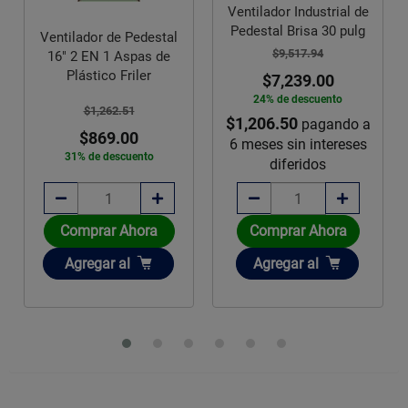
Ventilador Industrial de
Pedestal Brisa 30 pulg
Ventilador de Pedestal
$9,517.94
16" 2 EN 1 Aspas de
Plástico Friler
$7,239.00
24% de descuento
$1,262.51
$1,206.50
pagando a
$869.00
6 meses sin intereses
31% de descuento
diferidos
Comprar Ahora
Comprar Ahora
Añadir
Añadir
Agregar
al
Agregar
al