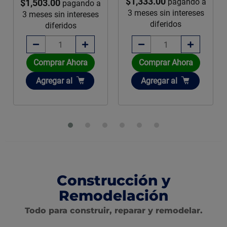
$1,333.00
pagando a
$1,503.00
pagando a
3 meses sin intereses
3 meses sin intereses
diferidos
diferidos
Comprar Ahora
Comprar Ahora
Añadir
Añadir
Agregar
al
Agregar
al
Construcción y
Remodelación
Todo para construir, reparar y remodelar.