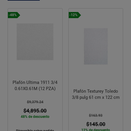
-12%
-10%
Plafón Texturey Toledo
Plafón Fissured 755 5/8
3/8 pulg 61 cm x 122 cm
0.61X1.22M (12 PZA)
$163.93
$4,049.79
$145.00
$3,644.81
12% de descuento
10% de descuento