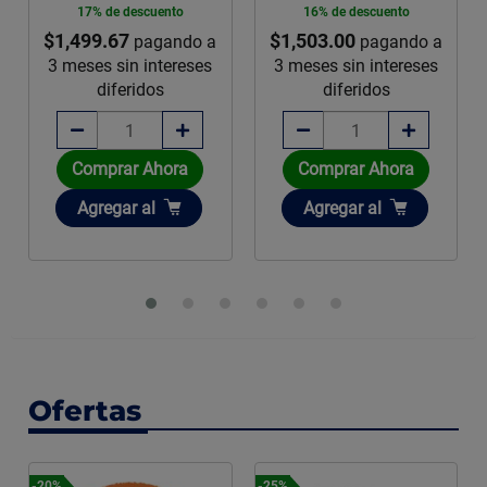
17% de descuento
16% de descuento
$1,499.67
$1,503.00
pagando a
pagando a
3 meses sin intereses
3 meses sin intereses
diferidos
diferidos
Comprar Ahora
Comprar Ahora
Añadir
Añadir
Agregar
al
Agregar
al
Ofertas
-20%
-25%