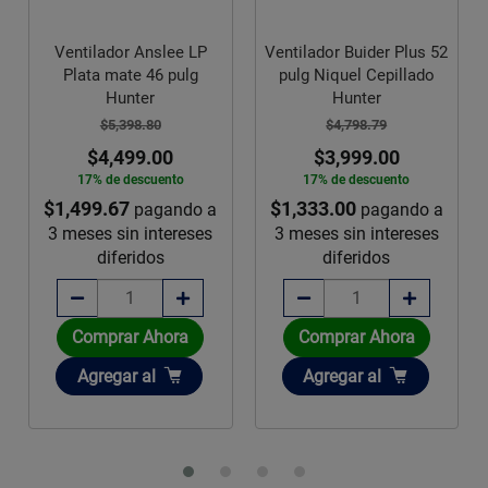
 Anslee LP
Ventilador Buider Plus 52
Ventilador Anter
e 46 pulg
pulg Niquel Cepillado
46 pulg Hun
ter
Hunter
$5,038.80
98.80
$4,798.79
$4,209.0
99.00
$3,999.00
16% de descue
escuento
17% de descuento
$1,403.00
pag
$1,333.00
pagando a
pagando a
3 meses sin int
n intereses
3 meses sin intereses
diferidos
ridos
diferidos
r Ahora
Comprar Ahora
Comprar Ah
Añadir
Añadir
ar
al
Agregar
al
Agregar
al