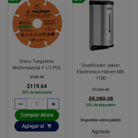
Disco Tungsteno
Dosificador Jabón
Multimaterial 4 1/2 PUL
Electrónico Helvex MB-
$149.55
1100
$119.64
$7,040.38
20% de descuento
$5,280.28
25% de descuento
Comprar Ahora
Disponible sobre pedido
Añadir
Agregar
al
Agotado