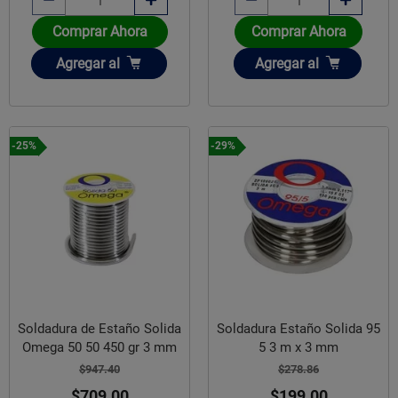
Comprar Ahora
Comprar Ahora
Añadir
Añadir
Agregar
al
Agregar
al
-25%
-29%
Soldadura de Estaño Solida
Soldadura Estaño Solida 95
Omega 50 50 450 gr 3 mm
5 3 m x 3 mm
$947.40
$278.86
$709.00
$199.00