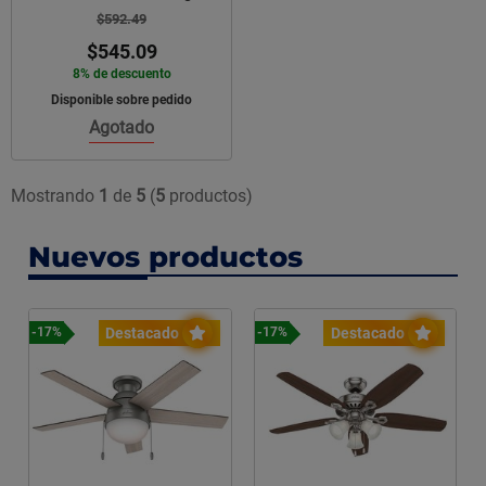
$592.49
$545.09
8% de descuento
Disponible sobre pedido
Agotado
Mostrando
1
de
5
(
5
productos)
Nuevos productos
stacado
Destacado
Destaca
-17%
-16%