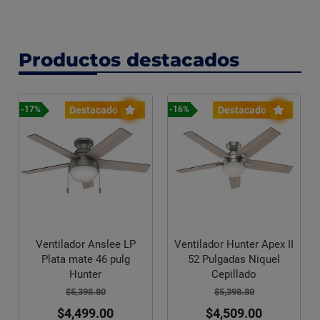
Productos destacados
Destacado
Destacado
-17%
-16%
Ventilador Anslee LP
Ventilador Hunter Apex II
Plata mate 46 pulg
52 Pulgadas Niquel
Hunter
Cepillado
$5,398.80
$5,398.80
$4,499.00
$4,509.00