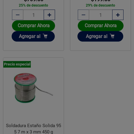
25% de descuento
29% de descuento
Comprar Ahora
Comprar Ahora
Añadir
Añadir
Agregar
al
Agregar
al
Precio especial
Soldadura Estaño Solida 95
5 7 m x 3 mm 450 g