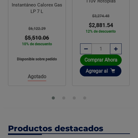
110V Rotoplas
Instantáneo Calorex Gas
LP 7 L
$3,274.48
$2,881.54
$6,122.29
12% de descuento
$5,510.06
10% de descuento
Comprar Ahora
Disponible sobre pedido
Añadir
Agregar
al
Agotado
Productos destacados