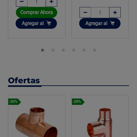
Comprar Ahora
Añadir
Añadir
Agregar
al
Agregar
al
Ofertas
-20%
-20%