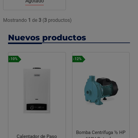
Agotado
Mostrando
1
de
3
(
3
productos)
Nuevos productos
-10%
-12%
Bomba Centrífuga ½ HP
Calentador de Paso