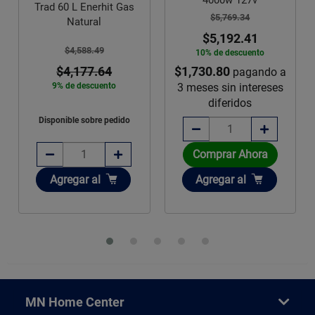
Trad 60 L Enerhit Gas
$5,769.34
Natural
$5,192.41
$4,588.49
10% de descuento
$1,730.80
$4,177.64
pagando a
3 meses sin intereses
9% de descuento
diferidos
Disponible sobre pedido
Comprar Ahora
Añadir
Añadir
Agregar
al
Agregar
al
MN Home Center