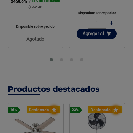
15% de descuento
$469.61
m²
$552.48
Disponible sobre pedido
Disponible sobre pedido
Añadir
Agregar
al
Agotado
Productos destacados
Destacado
Destacado
-16%
-23%