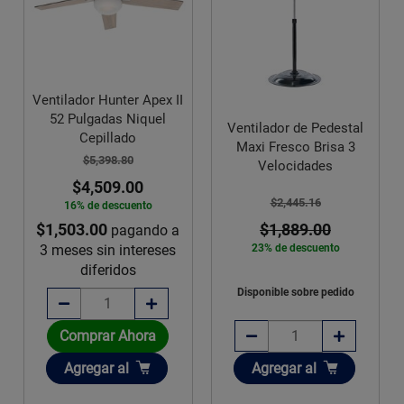
Ventilador Hunter Apex II
52 Pulgadas Niquel
Ventilador de Pedestal
Cepillado
Maxi Fresco Brisa 3
$5,398.80
Velocidades
$4,509.00
$2,445.16
16% de descuento
$1,503.00
$1,889.00
pagando a
3 meses sin intereses
23% de descuento
diferidos
Disponible sobre pedido
Comprar Ahora
Añadir
Añadir
Agregar
al
Agregar
al