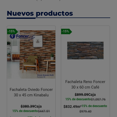
Nuevos productos
-15%
-15%
Fachaleta Reno Foncer
30 x 60 cm Café
Fachaleta Oviedo Foncer
$899.09
Caja
30 x 45 cm Kinabalu
15% de descuento
$1,057.76
15% de descuento
$380.39
Caja
$832.49
m²
15% de descuento
$447.51
$979.40