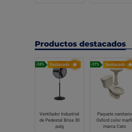
Productos destacados
stacado
Destacado
Destacado
-24%
-27%
Ventilador Industrial
Paquete sanitari
de Pedestal Brisa 30
Oxford color marfil
eabilizante
pulg
marca Cato
co Fibratado