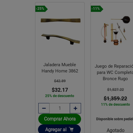
-25%
-11%
Jaladera Mueble
e Manerales
Juego de Reparaci
Handy Home 3862
 Regadera
para WC Complet
er Grandes
Bronce Rugo
$42.89
o Helvex
$32.17
,528.58
$1,527.22
25% de descuento
,146.44
$1,359.22
e descuento
11% de descuento
Comprar Ahora
e sobre pedido
Disponible sobre pedi
Añadir
Agregar
al
gotado
Agotado