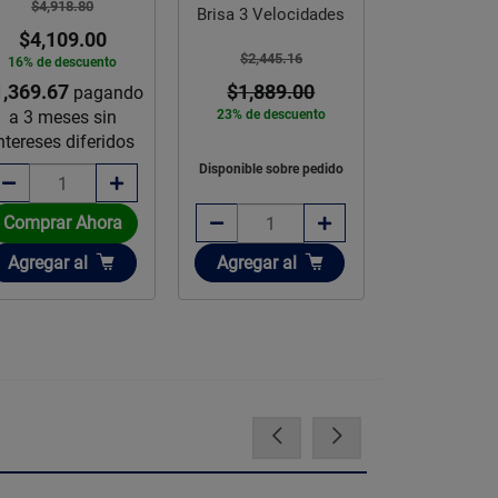
$4,918.80
Cubet
Brisa 3 Velocidades
$4,109.00
$2,445.16
16% de descuento
$1,487.
1,369.67
$1,889.00
pagando
$1,191
a 3 meses sin
23% de descuento
20% de des
ntereses diferidos
Disponible sobre pedido
Comprar Ahora
Comprar 
Añadir
Añadir
Añadir
Agregar
al
Agregar
al
Agregar