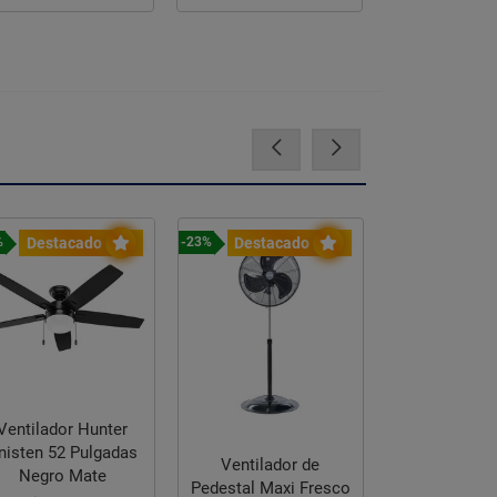
Destacado
Destacado
Destac
%
-23%
-20%
Ventilador Hunter
nisten 52 Pulgadas
Ventilador de
Negro Mate
Paquete Dia
Pedestal Maxi Fresco