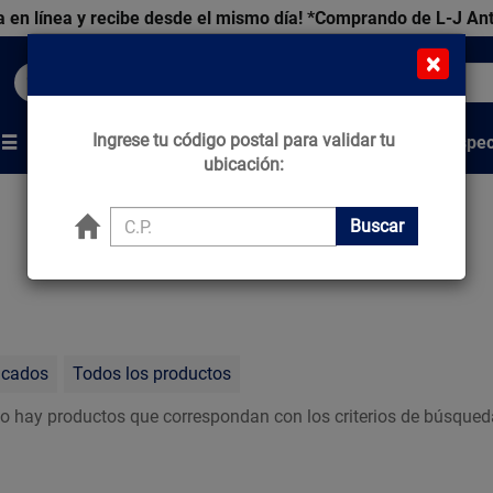
 en línea y recibe desde el mismo día!
*Comprando de L-J An
×
Buscar productos, marcas y ofertas...
Ingrese tu código postal para validar tu
Venta Espec
s
Marcas
Tips que Construyen
ubicación:
Buscar
acados
Todos los productos
o hay productos que correspondan con los criterios de búsqued