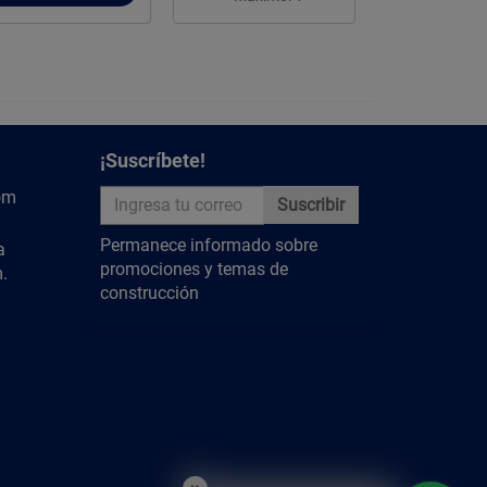
¡Suscríbete!
om
Suscribir
Permanece informado sobre
a
promociones y temas de
.
construcción