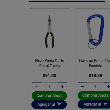
ara broquero
Pinza Punta Corte
Llaveros Pretul Ti
 3/8 pulgadas
Pretul 7 pulg
Bandola
ruper
$91.30
$18.88
36.21
Comprar Ahora
rar Ahora
Comprar Ahora
Añadir
ir
Añadir
Agregar
al
gar
al
Agregar
al