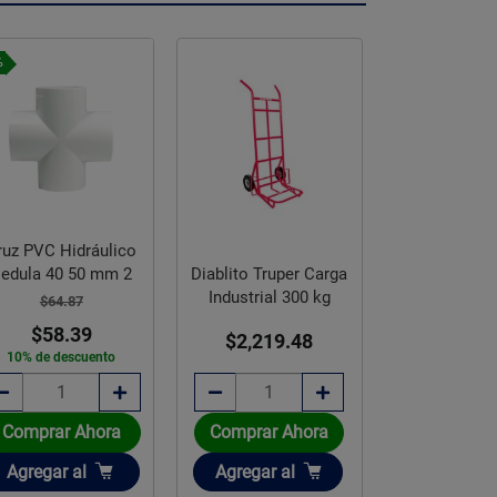
%
ruz PVC Hidráulico
edula 40 50 mm 2
Diablito Truper Carga
Codo P
Industrial 300 kg
$64.87
Alcantarillad
$58.39
$2,219.48
160 
10% de descuento
$334.
Disponible sob
Comprar Ahora
Comprar Ahora
Añadir
Añadir
Agregar
al
Agregar
al
Agota