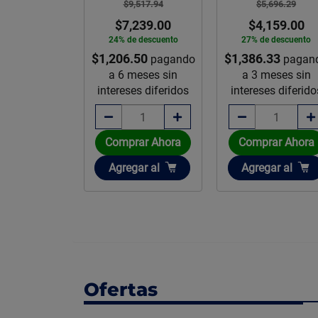
$9,517.94
$5,696.29
mpac 5000 19
$7,239.00
$4,159.00
L
24% de descuento
27% de descuento
,530.85
$1,206.50
$1,386.33
pagando
pagan
,229.00
a 6 meses sin
a 3 meses sin
e descuento
intereses diferidos
intereses diferido
rar Ahora
Comprar Ahora
Comprar Ahora
ir
Añadir
Añadir
gar
al
Agregar
al
Agregar
al
Ofertas