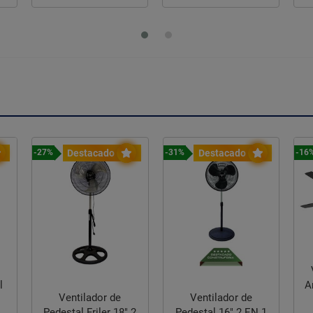
Destacado
Destacado
-27%
-31%
-16
o
A
Ventilador de
Ventilador de
Pedestal Friler 18" 2
Pedestal 16" 2 EN 1