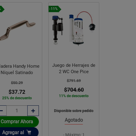
%
-11%
-25%
Juego de Herrajes de
ladera Handy Home
Jaladera Ha
2 WC One Pice
Níquel Satinado
Latón Antig
$791.69
$50.29
$40.8
$704.60
$37.72
$30.
11% de descuento
25% de descuento
25% de des
Disponible sobre pedido
Agotado
Comprar Ahora
Comprar 
Añadir
Añadir
Agregar
al
Agregar
a
- Máximo: 1