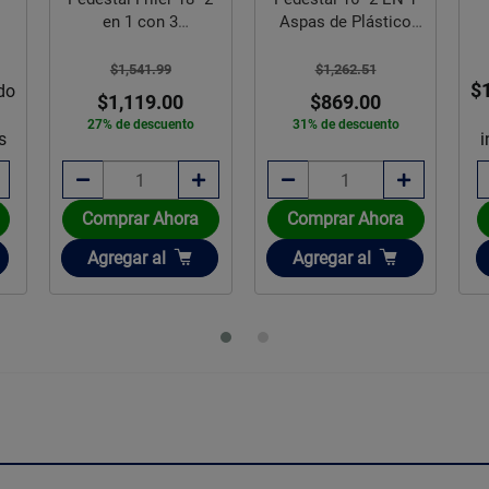
en 1 con 3
Aspas de Plástico
Velocidades
Friler
$1,541.99
$1,262.51
$
do
$1,119.00
$869.00
27% de descuento
31% de descuento
s
i
Comprar Ahora
Comprar Ahora
Añadir
Añadir
Agregar
al
Agregar
al