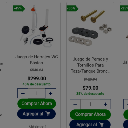
-45%
-35%
-25
Juego de Herrajes WC
Juego de Pernos y
Ja
Básico
ón
Tornillos Para
o
$546.64
Taza/Tanque Bronce
Fluidmaster
$299.00
$120.94
45% de descuento
$79.00
35% de descuento
Comprar Ahora
Añadir
Agregar
al
Comprar Ahora
do
Añadir
Agregar
al
- Máximo: 1