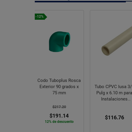
-12%
Codo Tuboplus Rosca
Exterior 90 grados x
Tubo CPVC Iusa 3/
75 mm
Pulg x 6.10 m par
Tuboplus
Instalaciones
 Rotoplas 63
Hidráulicas
$217.20
 x 40 mm
$191.14
$116.76
12% de descuento
11.25