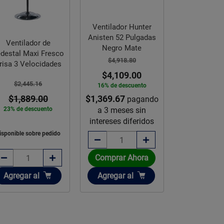
Ventilador Hunter
Ventilador 
Anisten 52 Pulgadas
Aker Hunt
Ventilador de
Negro Mate
Pulgad
destal Maxi Fresco
$4,918.80
$5,365.
risa 3 Velocidades
$4,109.00
$4,479
$2,445.16
16% de descuento
17% de des
$1,369.67
$1,493.00
$1,889.00
pagando
p
a 3 meses sin
a 3 mese
23% de descuento
intereses diferidos
intereses d
isponible sobre pedido
Comprar Ahora
Comprar 
Añadir
Añadir
Añadir
Agregar
al
Agregar
al
Agregar