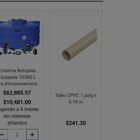
Cisterna Rotoplas
Equipada 10,000 L
ra Almacenamiento
de Agua
$62,885.97
Tubo CPVC 1 pulg x
$10,481.00
6.10 m
agando a 6 meses
sin intereses
$241.30
diferidos