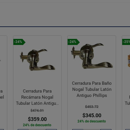
-24%
-24%
-25
Cerradura Para Baño
Nogal Tubular Latón
ra
Cerradura Para
Antiguo Phillips
uel
Recámara Nogal
Tubular Latón Antiguo
Tu
$453.72
Phillips
$474.01
$345.00
$359.00
24% de descuento
24% de descuento