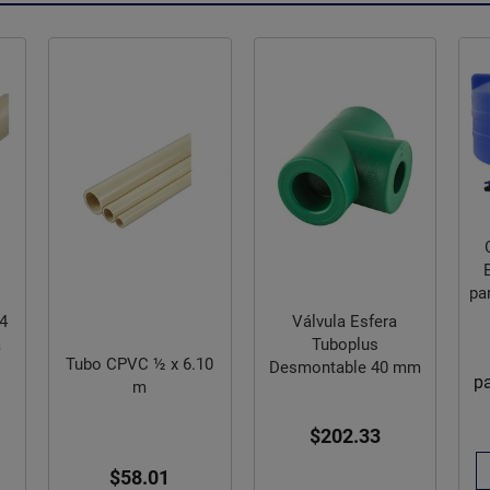
pa
4
Válvula Esfera
a
Tuboplus
Tubo CPVC ½ x 6.10
Desmontable 40 mm
p
m
$202.33
$58.01