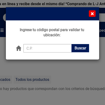
 en línea y recibe desde el mismo día!
*Comprando de L-J An
×
Buscar productos, marcas y ofertas...
Ingrese tu código postal para validar tu
Venta Espec
s
Marcas
Tips que Construyen
ubicación:
Buscar
acados
Todos los productos
o hay productos que correspondan con los criterios de búsqued