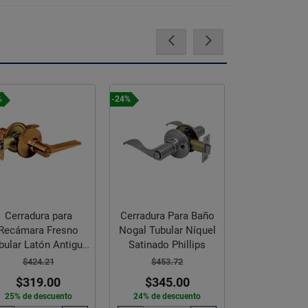
%
-24%
-25%
Cerradura para
Cerradura Para Baño
Cerradura
Recámara Fresno
Nogal Tubular Níquel
Recámara 
bular Latón Antiguo
Satinado Phillips
Tubular Lató
Phillips
Philli
$424.21
$453.72
$459.2
$319.00
$345.00
$345.
25% de descuento
24% de descuento
25% de des