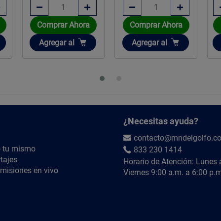
Comprar Ahora
Comprar Ahora
Añadir
Añadir
Agregar
al
Agregar
al
¿Necesitas ayuda?
contacto@mndelgolfo.c
 tu mismo
833 230 1414
tajes
Horario de Atención: Lunes 
misiones en vivo
Viernes 9:00 a.m. a 6:00 p.m