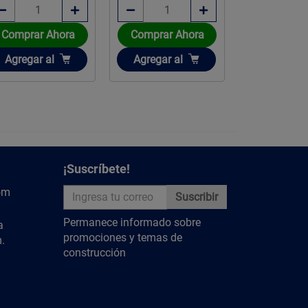
Comprar Ahora
Comprar Ahora
Comprar 
Añadir
Añadir
Añadir
Agregar
al
Agregar
al
Agregar
a
¡Suscríbete!
om
Suscribir
Permanece informado sobre
a
promociones y temas de
.
construcción