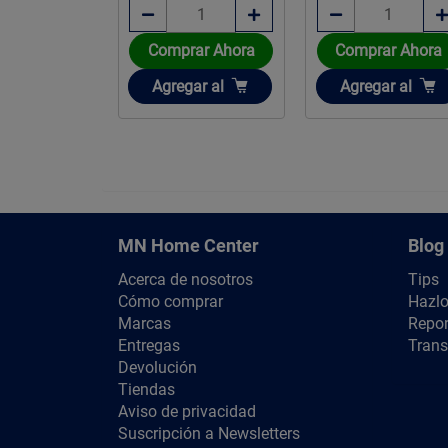
Comprar Ahora
Comprar Ahora
rar Ahora
Añadir
Añadir
ir
Agregar
al
Agregar
al
gar
al
MN Home Center
Blog
Acerca de nosotros
Tips
Cómo comprar
Hazlo
Marcas
Repor
Entregas
Trans
Devolución
Tiendas
Aviso de privacidad
Suscripción a Newsletters