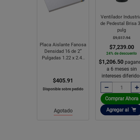
ador Hunter
Ventilador Industri
 52 Pulgadas
de Pedestal Brisa 
co Fresco
pulg
,918.80
$9,517.94
Placa Aislante Fanosa
,109.00
$7,239.00
Densidad 16 de 2”
e descuento
24% de descuento
Pulgadas 1.22 x 2.44
.67
$1,206.50
pagando
pagan
m
meses sin
a 6 meses sin
es diferidos
intereses diferido
$405.91
Disponible sobre pedido
rar Ahora
Comprar Ahora
ir
Añadir
gar
al
Agregar
al
Agotado