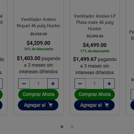
al
Ventilador Anslee LP
Ventilador Antero
30
Plata mate 46 pulg
Niquel 46 pulg Hunter
Hunter
Pe
$5,038.80
$5,398.80
B
$4,209.00
$4,499.00
16% de descuento
17% de descuento
$1,403.00
pagando
$1,499.67
do
pagando
a 3 meses sin
a 3 meses sin
intereses diferidos
s
intereses diferidos
D
Comprar Ahora
Comprar Ahora
Añadir
Añadir
Agregar
al
Agregar
al