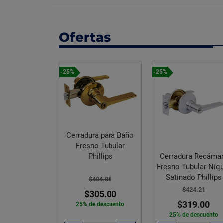
Ofertas
-25%
-25%
Cerradura para Baño
ra Para Baño
Fresno Tubular
bular Níquel
Cerradura Recáma
Phillips
do Phillips
Fresno Tubular Níq
Satinado Phillips
$404.85
434.36
$424.21
$305.00
29.00
$319.00
25% de descuento
e descuento
25% de descuento