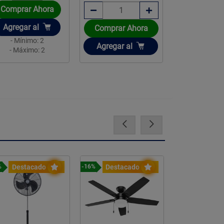
Comprar Ahora
Añadir
Agregar
al
Comprar Ahora
- Mínimo: 2
Añadir
Agregar
al
- Máximo: 2
Destacado
Destacado
Destac
%
-16%
-17%