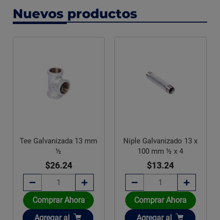
Nuevos productos
Tee Galvanizada 13 mm
Niple Galvanizado 13 x
½
100 mm ½ x 4
$26.24
$13.24
Comprar Ahora
Comprar Ahora
Añadir
Añadir
Agregar
al
Agregar
al