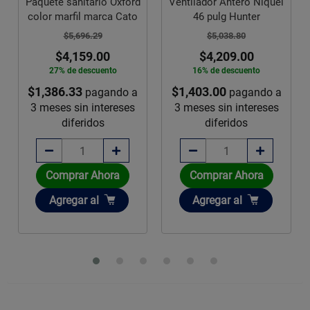
Paquete sanitario Oxford
Ventilador Antero Niquel
color marfil marca Cato
46 pulg Hunter
$5,696.29
$5,038.80
$4,159.00
$4,209.00
27% de descuento
16% de descuento
$1,386.33
$1,403.00
pagando a
pagando a
3 meses sin intereses
3 meses sin intereses
diferidos
diferidos
Comprar Ahora
Comprar Ahora
Añadir
Añadir
Agregar
al
Agregar
al