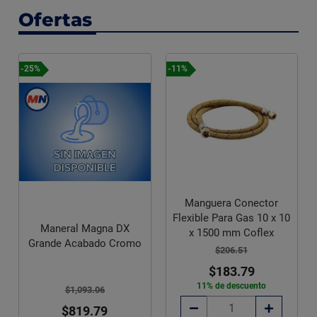
Ofertas
-25%
-11%
-25%
Manguera Conector
Man
Flexible Para Gas 10 x 10
Maneral Magna DX
x 1500 mm Coflex
Grande Acabado Cromo
$206.51
$183.79
11% de descuento
$1,093.06
$819.79