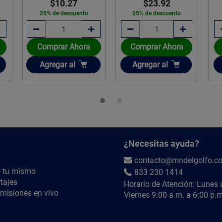
$880.55
$23.92
25% de descuento
to
25% de descuento
ra
Comprar Ahora
Comprar Ahora
Añadir
Añadir
Agregar
al
Agregar
al
¿Necesitas ayuda?
contacto@mndelgolfo.c
 tu mismo
833 230 1414
tajes
Horario de Atención: Lunes 
misiones en vivo
Viernes 9:00 a.m. a 6:00 p.m