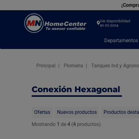
¡Compra
Ver disponibilidad
en mi zona
MN
Departamento
Home
Center
Principal
Plomería
Tanques Ind y Agroind
Conexión Hexagonal
Ofertas
Nuevos productos
Productos dest
Mostrando
1
de
4
(
4
productos)