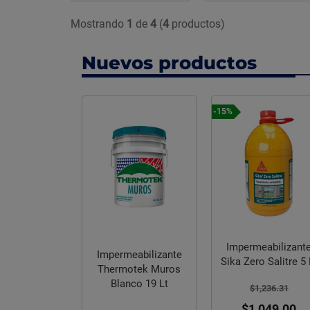
Mostrando
1
de
4
(
4
productos)
Nuevos productos
-15%
eabilizante
Impermeabilizant
so Imper 800
Impermeabilizante
Sika Zero Salitre 5 
gr
Thermotek Muros
Blanco 19 Lt
$1,236.31
182.61
$1,049.00