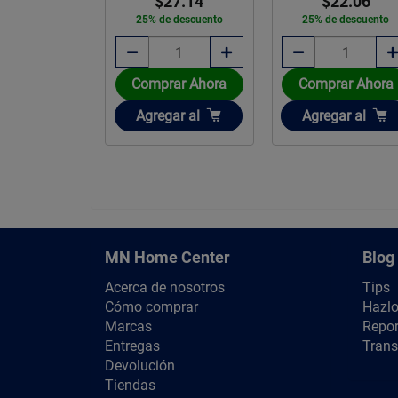
$27.14
$22.06
$10.27
% de descuento
25% de descuento
25% de descuen
mprar Ahora
Comprar Ahora
Comprar Aho
ñadir
Añadir
Añadir
gregar
al
Agregar
al
Agregar
al
MN Home Center
Blog
Acerca de nosotros
Tips
Cómo comprar
Hazlo
Marcas
Repor
Entregas
Trans
Devolución
Tiendas