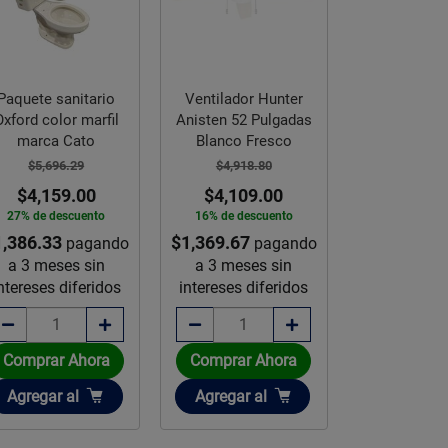
Paquete sanitario
Ventilador Hunter
Ventilador 
ford color marfil
Anisten 52 Pulgadas
Aker Hunt
marca Cato
Blanco Fresco
Pulgad
$5,696.29
$4,918.80
$5,365.
$4,159.00
$4,109.00
$4,479
27% de descuento
16% de descuento
17% de des
1,386.33
$1,369.67
$1,493.00
pagando
pagando
p
a 3 meses sin
a 3 meses sin
a 3 mese
ntereses diferidos
intereses diferidos
intereses d
Comprar Ahora
Comprar Ahora
Comprar 
Añadir
Añadir
Añadir
Agregar
al
Agregar
al
Agregar