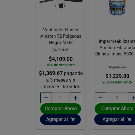
dor de techo
Ventilador Hunter
t 52 pulgada
Anisten 52 Pulgadas
Impermeabilizant
niquel
Negro Mate
Acrílico Fibratad
,798.79
$4,918.80
Blanco Impac 5000 
,019.00
$4,109.00
L
e descuento
16% de descuento
$1,530.85
.67
$1,369.67
pagando
pagando
$1,229.00
meses sin
a 3 meses sin
20% de descuento
es diferidos
intereses diferidos
rar Ahora
Comprar Ahora
Comprar Ahora
ir
Añadir
Añadir
gar
al
Agregar
al
Agregar
al