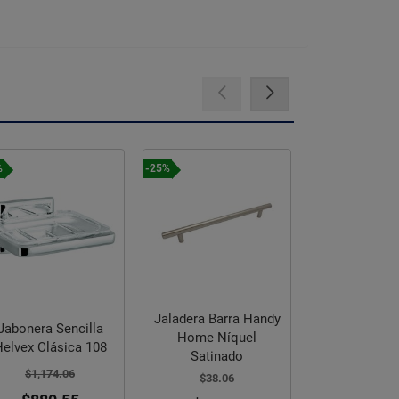
-25%
-25%
-25%
Jaladera Barra Handy
Jaboner
Home Níquel
Jabonera Vertika
Rectangu
Satinado
Cromo 16108
RE
$38.06
$2,757.15