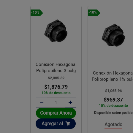
-10%
-10%
Conexión Hexagonal
Polipropileno 3 pulg
Conexión Hexagona
$2,085.32
Polipropileno 1½ pul
$1,876.79
$1,065.96
10% de descuento
$959.37
10% de descuento
Comprar Ahora
Disponible sobre pedido
Añadir
Agregar
al
Agotado