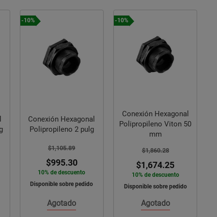
-10%
-10%
Conexión Hexagonal
l
Conexión Hexagonal
Polipropileno Viton 50
g
Polipropileno 2 pulg
mm
$1,105.89
$1,860.28
$995.30
$1,674.25
10% de descuento
10% de descuento
Disponible sobre pedido
Disponible sobre pedido
Agotado
Agotado