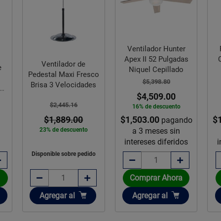
Ventilador Hunter
Apex II 52 Pulgadas
Ox
Ventilador de
e
Niquel Cepillado
Pedestal Maxi Fresco
o
$5,398.80
Brisa 3 Velocidades
19
$4,509.00
$2,445.16
16% de descuento
$1,503.00
$
$1,889.00
pagando
a 3 meses sin
23% de descuento
intereses diferidos
i
Disponible sobre pedido
Comprar Ahora
Añadir
Añadir
Agregar
al
Agregar
al