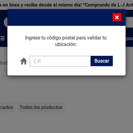
 en línea y recibe desde el mismo día!
*Comprando de L-J An
×
Buscar productos, marcas y ofertas...
Ingrese tu código postal para validar tu
Venta Espec
s
Marcas
Tips que Construyen
ubicación:
Buscar
ustria
acados
Todos los productos