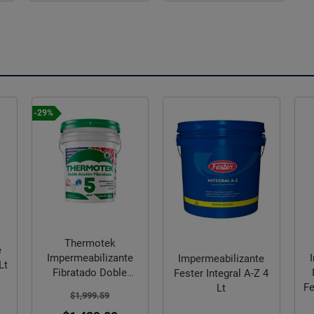
-29%
Thermotek
e
Impermeabilizante
Impermeabilizante
Lt
Fibratado Doble
Fester Integral A-Z 4
Acción 19 Lts
Fe
Lt
$1,999.59