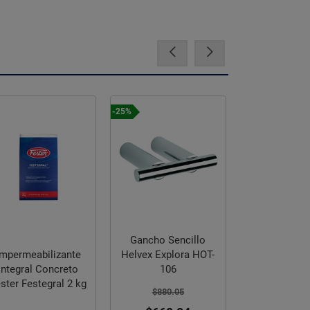
-25%
Impermeabi
Gancho Sencillo
Asfáltico
Helvex Explora HOT-
Impermeabilizante
Solvente Fes
106
Integral Concreto
19 Lt
$4,980
ster Festegral 2 kg
$880.05
$1,660.02
p