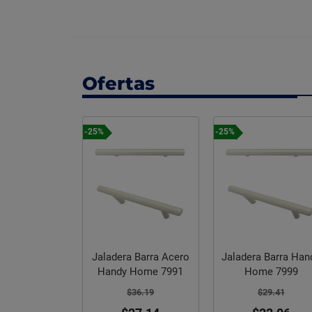
Ofertas
-25%
-25%
Jaladera Barra 
dera Barra Acero
Jaladera Barra Handy
Handy Home 1
dy Home 7991
Home 7999
x 188 mm
$36.19
$29.41
$13.69