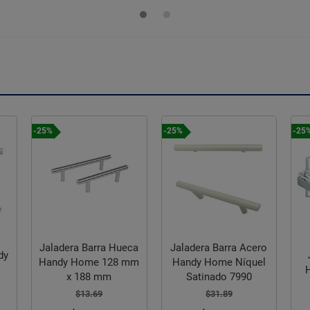
-25%
-25%
Hueca
Jaladera Barra Acero
Jabonera Sencilla
28 mm
Handy Home Níquel
Helvex Clásica 108
Satinado 7990
$1,174.06
$31.89