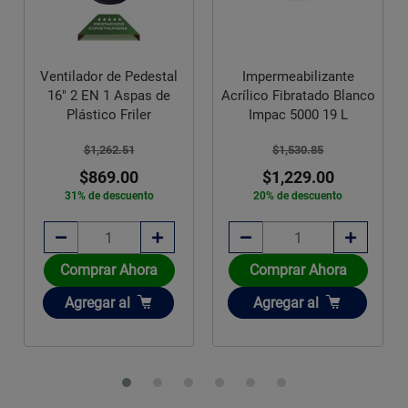
Ventilador de Pedestal
Impermeabilizante
16" 2 EN 1 Aspas de
Acrílico Fibratado Blanco
Plástico Friler
Impac 5000 19 L
$1,262.51
$1,530.85
$869.00
$1,229.00
31% de descuento
20% de descuento
Comprar Ahora
Comprar Ahora
Añadir
Añadir
Agregar
al
Agregar
al