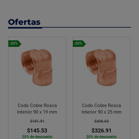
Ofertas
-20%
-20%
Codo Cobre Rosca
Codo Cobre Rosca
m
Interior 90 x 25 mm
Exterior 90 x ½ pulg
$408.63
$106.40
$326.91
$85.12
20% de descuento
20% de descuento