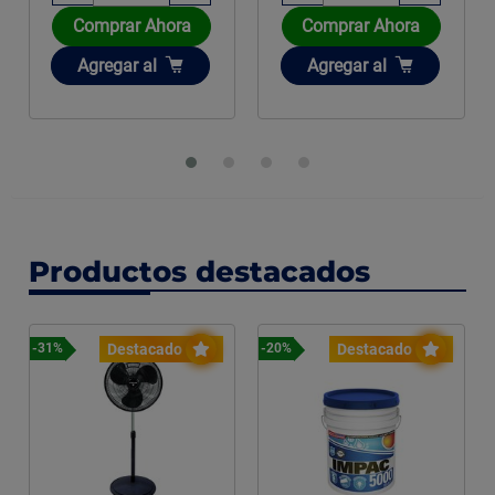
Comprar Ahora
Comprar Ahora
Añadir
Añadir
Agregar
al
Agregar
al
Productos destacados
Destacado
Destacado
-31%
-20%