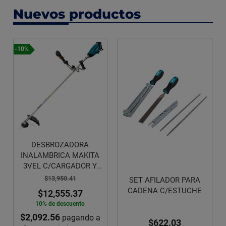
Nuevos productos
-10%
DESBROZADORA
INALAMBRICA MAKITA
3VEL C/CARGADOR Y
BATERIA
$13,950.41
SET AFILADOR PARA
CADENA C/ESTUCHE
$12,555.37
10% de descuento
$2,092.56
pagando a
$622.03