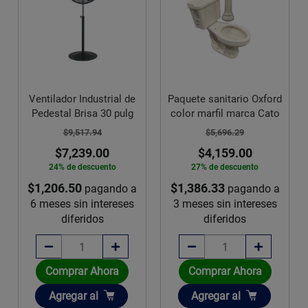
Ventilador Industrial de
Paquete sanitario Oxford
Pedestal Brisa 30 pulg
color marfil marca Cato
$9,517.94
$5,696.29
$7,239.00
$4,159.00
24% de descuento
27% de descuento
$1,206.50
$1,386.33
pagando a
pagando a
6 meses sin intereses
3 meses sin intereses
diferidos
diferidos
Comprar Ahora
Comprar Ahora
Añadir
Añadir
Agregar
al
Agregar
al