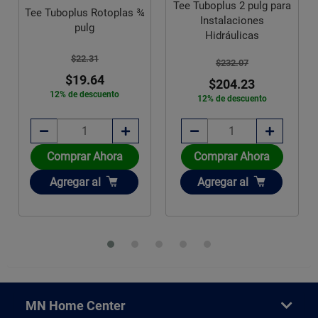
Tee Tuboplus 2 pulg para
Tee Tuboplus Rotoplas ¾
Instalaciones
pulg
Hidráulicas
$22.31
$232.07
$19.64
$204.23
12% de descuento
12% de descuento
Comprar Ahora
Comprar Ahora
Añadir
Añadir
Agregar
al
Agregar
al
MN Home Center