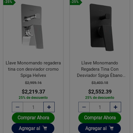
-25%
-25%
Llave Monomando regadera
Llave Monomando
tina con desviador cromo
Regadera Tina Con
Spiga Helvex
Desviador Spiga Ébano
Helvex
$2,959.16
$3,403.18
$2,219.37
$2,552.39
25% de descuento
25% de descuento
Comprar Ahora
Comprar Ahora
Añadir
Añadir
Agregar
al
Agregar
al