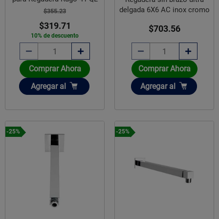
delgada 6X6 AC inox cromo
$355.23
$319.71
$703.56
10% de descuento
Comprar Ahora
Comprar Ahora
Añadir
Añadir
Agregar
al
Agregar
al
-25%
-25%