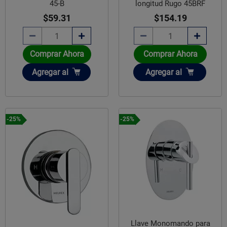
45-B
longitud Rugo 45BRF
$59.31
$154.19
Comprar Ahora
Comprar Ahora
Añadir
Añadir
Agregar
al
Agregar
al
-25%
-25%
Llave Monomando para