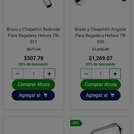
Brazo y Chapetón Redondo
Brazo y Chapetón Angular
Para Regadera Helvex TR-
Para Regadera Helvex TR-
011
035
$677.04
$1,692.09
$507.78
$1,269.07
25% de descuento
25% de descuento
Comprar Ahora
Comprar Ahora
Añadir
Añadir
Agregar
al
Agregar
al
-25%