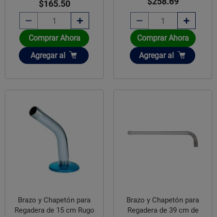
$258.69
$165.50
Comprar Ahora
Comprar Ahora
Añadir
Añadir
Agregar
al
Agregar
al
Brazo y Chapetón para
Brazo y Chapetón para
Regadera de 15 cm Rugo
Regadera de 39 cm de