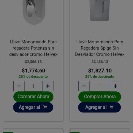
Llave Monomando Para
Llave Monomando Para
regadera Potenza sin
Regadera Spiga Sin
desviador cromo Helvex
Desviador Cromo Helvex
$2,366.13
$2,436.13
$1,774.60
$1,827.10
25% de descuento
25% de descuento
Comprar Ahora
Comprar Ahora
Añadir
Añadir
Agregar
al
Agregar
al