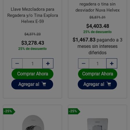
regadera o tina sin
Llave Mezcladora para
desviador Nuva Helvex
Regadera y/o Tina Explora
$5,871.31
Helvex E-59
$4,403.48
25% de descuento
$4,371.23
$1,467.83
pagando a 3
$3,278.43
meses sin intereses
25% de descuento
diferidos
Comprar Ahora
Comprar Ahora
Añadir
Añadir
Agregar
al
Agregar
al
-25%
-25%