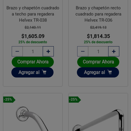
Brazo y chapetón cuadrado
Brazo y chapetón recto
a techo para regadera
cuadrado para regadera
Helvex TR-038
Helvex TR-036
$2,140.11
$2,419.13
$1,605.09
$1,814.35
25% de descuento
25% de descuento
Comprar Ahora
Comprar Ahora
Añadir
Añadir
Agregar
al
Agregar
al
-25%
-25%