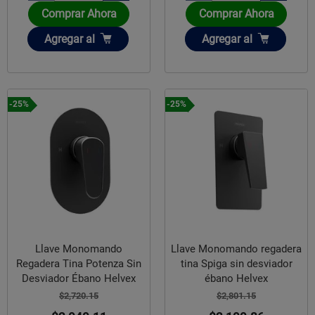
Comprar Ahora
Comprar Ahora
Añadir
Añadir
Agregar
al
Agregar
al
-25%
-25%
Llave Monomando
Llave Monomando regadera
Regadera Tina Potenza Sin
tina Spiga sin desviador
Desviador Ébano Helvex
ébano Helvex
$2,720.15
$2,801.15