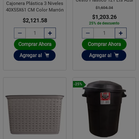
Cajonera Plástica 3 Niveles
$1,604.34
40X55X61 CM Color Marrón
$1,203.26
$2,121.58
25% de descuento
Comprar Ahora
Comprar Ahora
Añadir
Añadir
Agregar
al
Agregar
al
-25%