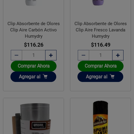
Clip Absorbente de Olores
Clip Absorbente de Olores
Clip Aire Carbón Activo
Clip Aire Fresco Lavanda
Humydry
Humydry
$116.26
$116.49
Comprar Ahora
Comprar Ahora
Añadir
Añadir
Agregar
al
Agregar
al