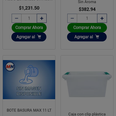
Sin Aroma
$1,231.50
$382.94
Comprar Ahora
Comprar Ahora
Añadir
Añadir
Agregar
al
Agregar
al
BOTE BASURA MAX 11 LT
Caja con clip plástica