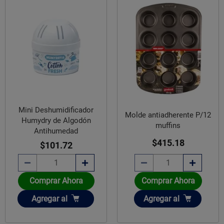
Mini Deshumidificador
Molde antiadherente P/12
Humydry de Algodón
muffins
Antihumedad
$415.18
$101.72
Comprar Ahora
Comprar Ahora
Añadir
Añadir
Agregar
al
Agregar
al