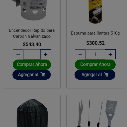
Encendedor Rápido para
Espuma para llantas 510g
Carbón Galvanizado
$300.52
$543.40
Comprar Ahora
Comprar Ahora
Añadir
Añadir
Agregar
al
Agregar
al