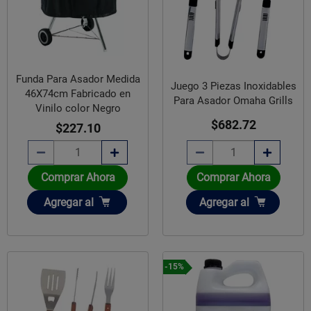
Funda Para Asador Medida
Juego 3 Piezas Inoxidables
46X74cm Fabricado en
Para Asador Omaha Grills
Vinilo color Negro
$682.72
$227.10
Comprar Ahora
Comprar Ahora
Añadir
Añadir
Agregar
al
Agregar
al
-15%