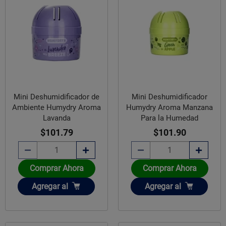
Mini Deshumidificador de
Mini Deshumidificador
Ambiente Humydry Aroma
Humydry Aroma Manzana
Lavanda
Para la Humedad
$101.79
$101.90
Comprar Ahora
Comprar Ahora
Añadir
Añadir
Agregar
al
Agregar
al