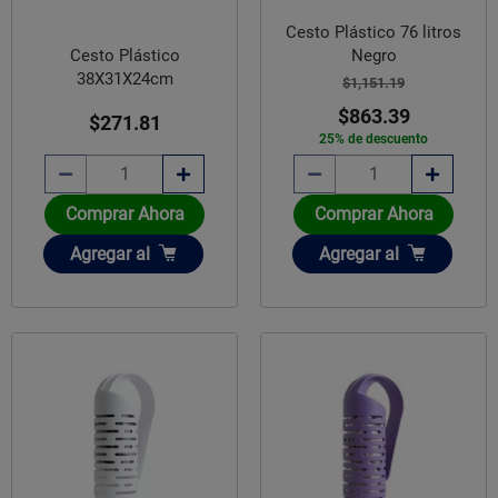
Cesto Plástico 76 litros
Negro
Cesto Plástico
38X31X24cm
$1,151.19
$863.39
$271.81
25% de descuento
Comprar Ahora
Comprar Ahora
Añadir
Añadir
Agregar
al
Agregar
al