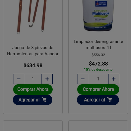
Limpiador desengrasante
multiusos 4 l
Juego de 3 piezas de
Herramientas para Asador
$556.32
$472.88
$634.98
15% de descuento
Comprar Ahora
Comprar Ahora
Añadir
Añadir
Agregar
al
Agregar
al