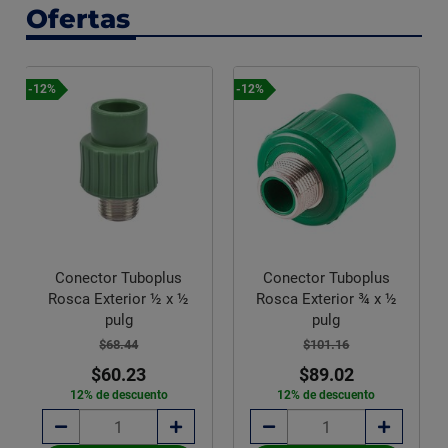
Ofertas
-12%
-12%
Conector Tuboplus
Conector Tuboplus
Rosca Exterior ¾ x ½
Rosca Exterior 1 x 1
pulg
pulgadas Rotoplas
$101.16
$302.00
$89.02
$265.76
12% de descuento
12% de descuento