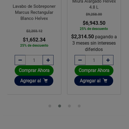
Miura Alargado Helvex
4.8 L
$9,258.00
$6,943.50
Mezcladora Rugo
Fregadero Maneral Abs
25% de descuento
Cromo
$2,314.50
pagando a
3 meses sin intereses
diferidos
$656.90
Disponible sobre pedido
Comprar Ahora
Añadir
Agregar
al
Agotado