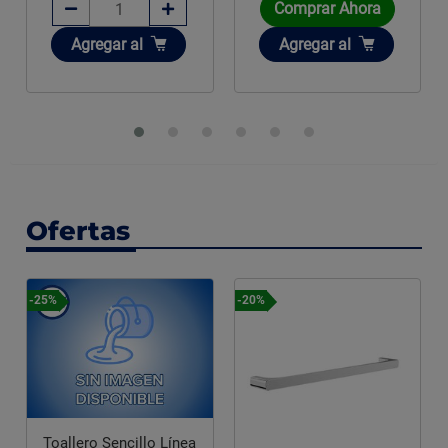
Comprar Ahora
Añadir
Añadir
Agregar
al
Agregar
al
Ofertas
-20%
-20%
ncillo Línea