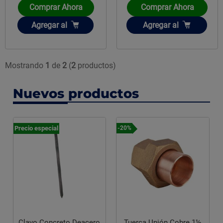
Comprar Ahora
Comprar Ahora
Añadir
Añadir
Agregar
al
Agregar
al
Mostrando
1
de
2
(
2
productos)
Nuevos productos
Precio especial
-20%
Clavo Concreto Deacero
Tuerca Unión Cobre 1½