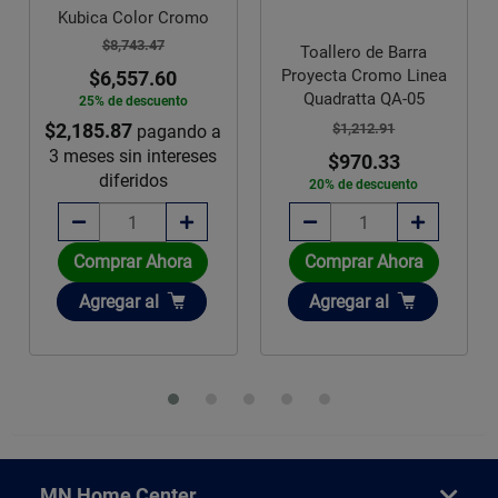
olor Cromo
43.47
Toallero de Barra
Toallero Proy
Proyecta Cromo Linea
57.60
Argolla Cromo
Quadratta QA-05
descuento
$1,071.92
$1,212.91
pagando a
$857.54
n intereses
$970.33
ridos
20% de descue
20% de descuento
Comprar Ahora
Comprar Ah
r Ahora
Añadir
Añadir
Agregar
al
Agregar
al
ar
al
MN Home Center