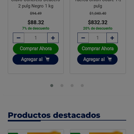
2 pulg Negro 1 kg
pulg
$94.49
$1,040.40
$88.32
$832.32
7% de descuento
20% de descuento
Comprar Ahora
Comprar Ahora
Añadir
Añadir
Agregar
al
Agregar
al
Productos destacados