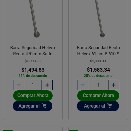
Barra Seguridad Helvex
Barra Seguridad Recta
Recta 470 mm Satín
Helvex 61 cm B-610-S
$1,993.11
$2,111.11
$1,494.83
$1,583.34
25% de descuento
25% de descuento
Comprar Ahora
Comprar Ahora
Añadir
Añadir
Agregar
al
Agregar
al