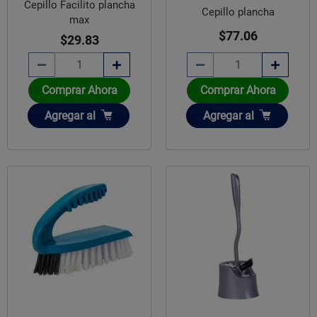
Cepillo Facilito plancha
Cepillo plancha
max
$77.06
$29.83
Comprar Ahora
Comprar Ahora
Añadir
Añadir
Agregar
al
Agregar
al