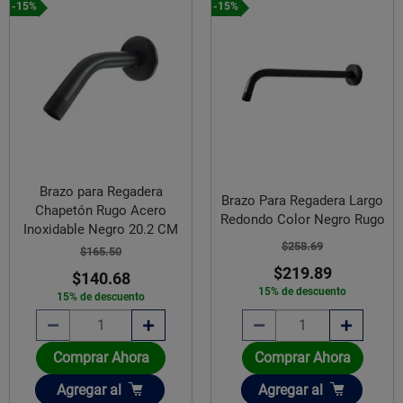
-15%
-15%
Brazo para Regadera
Brazo Para Regadera Largo
Chapetón Rugo Acero
Redondo Color Negro Rugo
Inoxidable Negro 20.2 CM
$258.69
$165.50
$219.89
$140.68
15% de descuento
15% de descuento
Comprar Ahora
Comprar Ahora
Añadir
Añadir
Agregar
al
Agregar
al