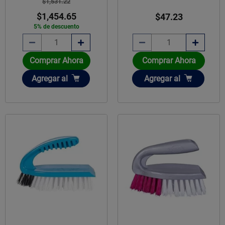
$1,531.22
$1,454.65
$47.23
5% de descuento
Comprar Ahora
Comprar Ahora
Añadir
Añadir
Agregar
al
Agregar
al