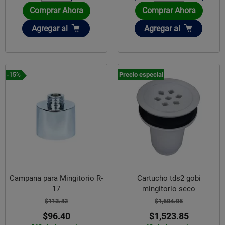
Comprar Ahora
Comprar Ahora
Añadir
Añadir
Agregar
al
Agregar
al
Precio especial
-15%
Campana para Mingitorio R-
Cartucho tds2 gobi
17
mingitorio seco
$113.42
$1,604.05
$96.40
$1,523.85