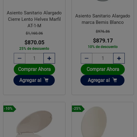
Asiento Sanitario Alargado
Asiento Sanitario Alargado
Cierre Lento Helvex Marfil
marca Bemis Blanco
AT-1-M
$976.86
$1,160.06
$879.17
$870.05
10% de descuento
25% de descuento
Comprar Ahora
Comprar Ahora
Añadir
Añadir
Agregar
al
Agregar
al
-10%
-25%