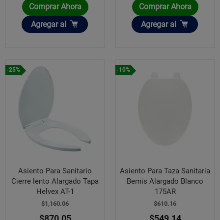
Comprar Ahora
Comprar Ahora
Añadir
Añadir
Agregar
al
Agregar
al
-25%
-10%
Asiento Para Sanitario
Asiento Para Taza Sanitaria
Cierre lento Alargado Tapa
Bemis Alargado Blanco
Helvex AT-1
175AR
$1,160.06
$610.16
$870.05
$549.14