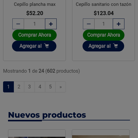
Cepillo plancha max
Cepillo sanitario con tazón
$52.20
$123.04
Comprar Ahora
Comprar Ahora
Añadir
Añadir
Agregar
al
Agregar
al
Mostrando
1
de
24
(
602
productos)
1
2
3
4
5
»
Nuevos productos