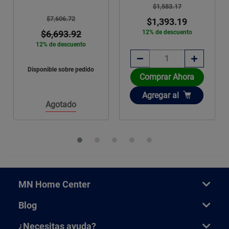
$1,583.17
$7,606.72
$1,393.19
$6,693.92
12% de descuento
12% de descuento
Disponible sobre pedido
Comprar Ahora
Añadir
Agregar
al
Agotado
MN Home Center
Blog
¿Necesitas ayuda?