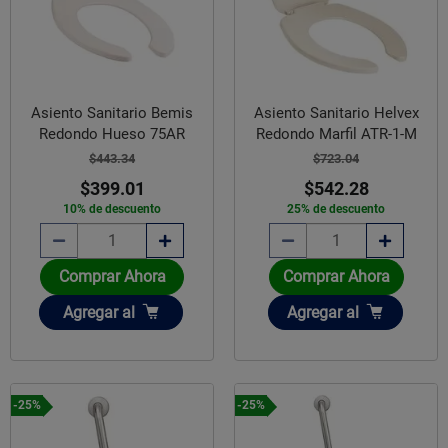
Asiento Sanitario Bemis
Asiento Sanitario Helvex
Redondo Hueso 75AR
Redondo Marfil ATR-1-M
$443.34
$723.04
$399.01
$542.28
10% de descuento
25% de descuento
Comprar Ahora
Comprar Ahora
Añadir
Añadir
Agregar
al
Agregar
al
-25%
-25%