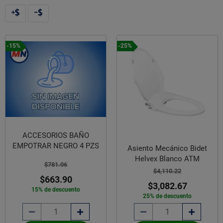
-15%
-25%
ACCESORIOS BAÑO
EMPOTRAR NEGRO 4 PZS
Asiento Mecánico Bidet
Helvex Blanco ATM
$781.06
$4,110.22
$663.90
$3,082.67
15% de descuento
25% de descuento