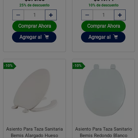
25% de descuento
10% de descuento
Comprar Ahora
Comprar Ahora
Añadir
Añadir
Agregar
al
Agregar
al
-10%
-10%
Asiento Para Taza Sanitaria
Asiento Para Taza Sanitario
Bemis Alargado Hueso
Bemis Redondo Blanco