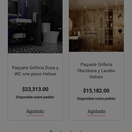
Paquete Griferia Máxima
Paquete Griferia
y WC one piece Helvex
Obsidiana y Lavabo
$21,165.00
Helvex
Disponible sobre pedido
$15,182.00
Disponible sobre pedido
Añadir
Agregar
al
Agotado