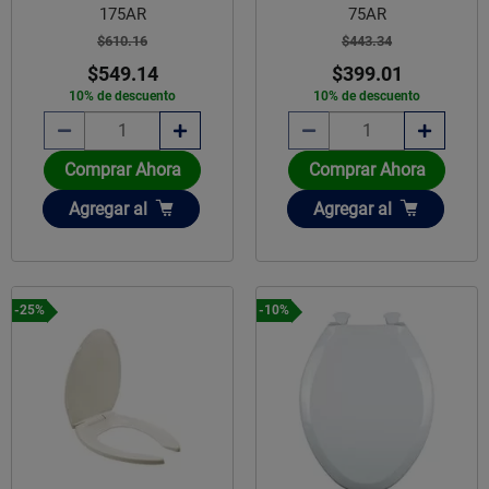
175AR
75AR
$610.16
$443.34
$549.14
$399.01
10% de descuento
10% de descuento
Comprar Ahora
Comprar Ahora
Añadir
Añadir
Agregar
al
Agregar
al
-25%
-10%