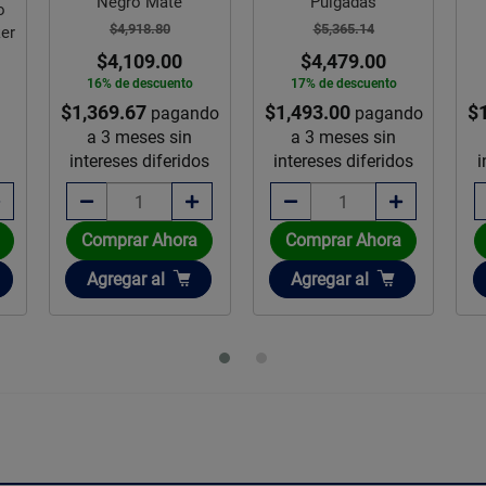
Negro Mate
Pulgadas
o
$4,918.80
$5,365.14
er
$4,109.00
$4,479.00
16% de descuento
17% de descuento
$1,369.67
$1,493.00
$
pagando
pagando
a 3 meses sin
a 3 meses sin
intereses diferidos
intereses diferidos
i
Comprar Ahora
Comprar Ahora
Añadir
Añadir
Agregar
al
Agregar
al