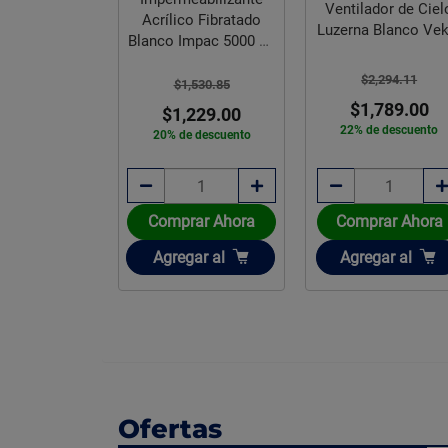
co Fresco
Ventilador de Ciel
Acrílico Fibratado
,918.80
Luzerna Blanco Vek
Blanco Impac 5000 19
,109.00
L
e descuento
$2,294.11
$1,530.85
.67
pagando
$1,789.00
$1,229.00
meses sin
22% de descuento
20% de descuento
es diferidos
rar Ahora
Comprar Ahora
Comprar Ahora
ir
Añadir
Añadir
gar
al
Agregar
al
Agregar
al
Ofertas