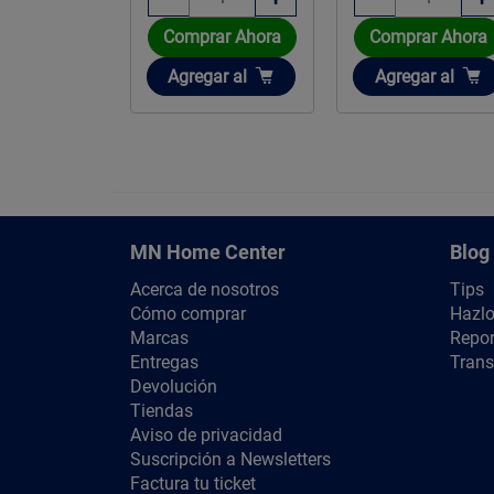
Comprar Ahora
rar Ahora
Comprar Ahora
Añadir
ir
Añadir
Agregar
al
gar
al
Agregar
al
MN Home Center
Blog
Acerca de nosotros
Tips
Cómo comprar
Hazlo
Marcas
Repor
Entregas
Trans
Devolución
Tiendas
Aviso de privacidad
Suscripción a Newsletters
Factura tu ticket