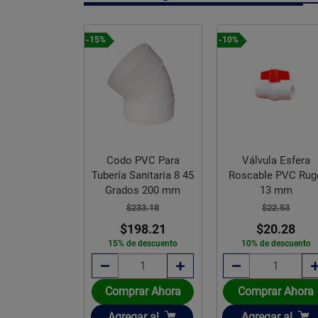
-15%
-10%
Codo PVC Para
Válvula Esfera
Sanitario 6 x
Tubería Sanitaria 8 45
Roscable PVC Rug
 x 160 mm
Grados 200 mm
13 mm
173.40
$233.18
$22.53
47.39
$198.21
$20.28
e descuento
15% de descuento
10% de descuento
rar Ahora
Comprar Ahora
Comprar Ahora
ir
Añadir
Añadir
gar
al
Agregar
al
Agregar
al