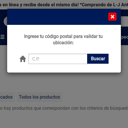
 en línea y recibe desde el mismo día!
*Comprando de L-J An
×
Buscar productos, marcas y ofertas...
Ingrese tu código postal para validar tu
Venta Espec
s
Marcas
Tips que Construyen
ubicación:
Buscar
acados
Todos los productos
o hay productos que correspondan con los criterios de búsqued