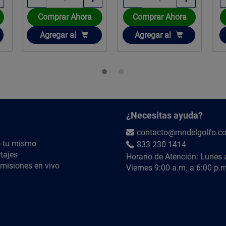
Comprar Ahora
Comprar Ahora
Añadir
Añadir
Agregar
al
Agregar
al
¿Necesitas ayuda?
contacto@mndelgolfo.c
 tu mismo
833 230 1414
tajes
Horario de Atención: Lunes 
misiones en vivo
Viernes 9:00 a.m. a 6:00 p.m