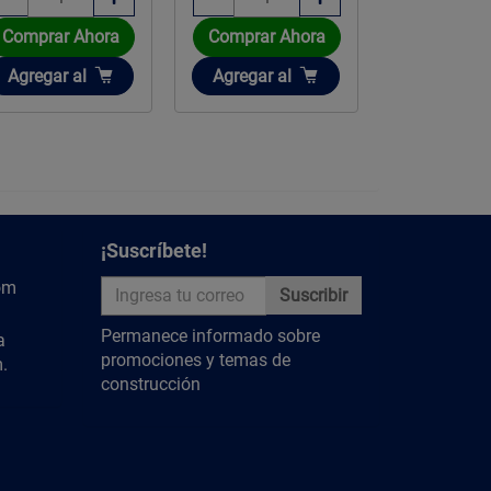
Comprar 
Comprar Ahora
Comprar Ahora
Añadir
Añadir
Añadir
Agregar
a
Agregar
al
Agregar
al
¡Suscríbete!
om
Suscribir
Permanece informado sobre
a
promociones y temas de
.
construcción