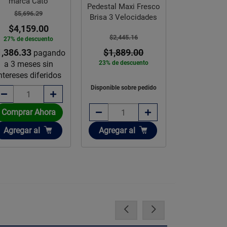
marca Cato
Paquete Dia
Pedestal Maxi Fresco
$5,696.29
Cubet
Brisa 3 Velocidades
$4,159.00
$2,445.16
27% de descuento
$1,487.
1,386.33
$1,889.00
pagando
$1,191
a 3 meses sin
23% de descuento
20% de des
ntereses diferidos
Disponible sobre pedido
Comprar Ahora
Comprar 
Añadir
Añadir
Añadir
Agregar
al
Agregar
al
Agregar