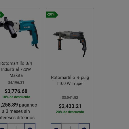
%
-20%
-30%
Rotomartillo 3/4
Industrial 720W
Makita
Rotomartillo ½ pulg
Rotomartillo 
$4,196.31
1100 W Truper
Truper 5
$3,776.68
10% de descuento
$3,041.52
$945.3
1,258.89
pagando
$2,433.21
$665.
a 3 meses sin
20% de descuento
30% de des
ntereses diferidos