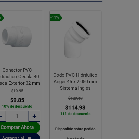
%
-11%
-15%
Conector PVC
Reducció
Codo PVC Hidráulico
dráulico Cedula 40
Bushing Sanit
Anger 45 x 2 050 mm
sca Exterior 32 mm
6 200 x 
Sistema Ingles
$10.95
$184.8
$129.19
$9.85
$157.
10% de descuento
$114.98
15% de des
11% de descuento
Comprar Ahora
Comprar 
Disponible sobre pedido
Añadir
Añadir
Agregar
al
Agregar
a