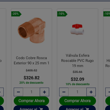
-20%
-10%
-10
Válvula Esfera
Codo Cobre Rosca
o
Roscable PVC Rugo
Hi
Exterior 90 x 25 mm 1
19 mm
Ro
$408.52
$35.66
$326.82
$32.09
20% de descuento
10% de descuento
Comprar Ahora
Comprar Ahora
Añadir
Añadir
Agregar
al
Agregar
al