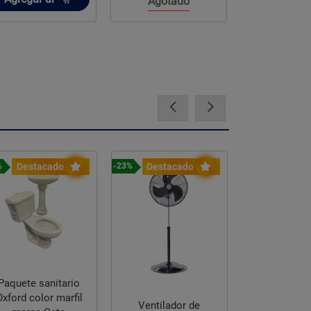
Agotado
Destacado
Destacado
Destac
%
-23%
-20%
Paquete sanitario
ford color marfil
Ventilador de