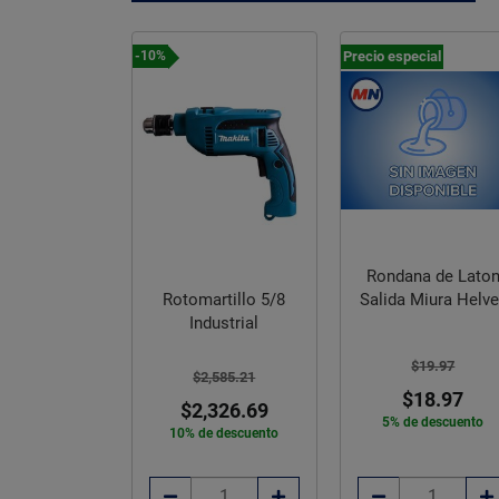
Precio especial
-10%
Rondana de Lato
 Profesional
Rotomartillo 5/8
Salida Miura Helve
lus 9 x 3/8
Industrial
lgadas
$19.97
$2,585.21
$99.55
$18.97
$2,326.69
85.00
5% de descuento
10% de descuento
e descuento