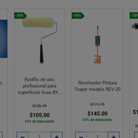
-16%
-16%
-10
n
Rodillo de uso
Revolvedor Pintura
x
profesional para
Truper modelo REV-20
superficies lisas BYP
3/8 pulg
$171.78
$125.39
$
$145.00
$105.00
16% de descuento
16% de descuento
i