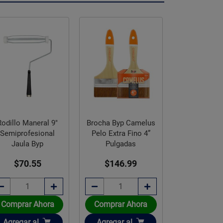
-16%
Rodillo d
profesiona
Rodillo Maneral 9"
Brocha Byp Camelus
superficies l
Semiprofesional
Pelo Extra Fino 4”
3/8 pu
Jaula Byp
Pulgadas
$125.3
$105.
$70.55
$146.99
16% de des
Comprar Ahora
Comprar Ahora
Comprar 
Añadir
Añadir
Añadir
Agregar
al
Agregar
al
Agregar
a