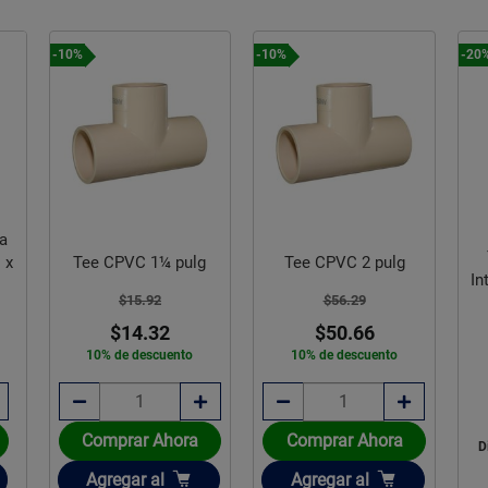
-10%
-10%
-20
da
 x
Tee CPVC 1¼ pulg
Tee CPVC 2 pulg
In
$15.92
$56.29
$14.32
$50.66
10% de descuento
10% de descuento
Comprar Ahora
Comprar Ahora
D
Añadir
Añadir
Agregar
al
Agregar
al