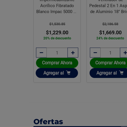
dor de Cielo
Acrílico Fibratado
Pedestal 2 En 1 As
Blanco Veker
Blanco Impac 5000 19
de Aluminio 18" Br
L
,294.11
$1,530.85
$2,186.58
,789.00
$1,229.00
$1,669.00
e descuento
20% de descuento
24% de descuento
rar Ahora
Comprar Ahora
Comprar Ahora
ir
Añadir
Añadir
gar
al
Agregar
al
Agregar
al
Ofertas