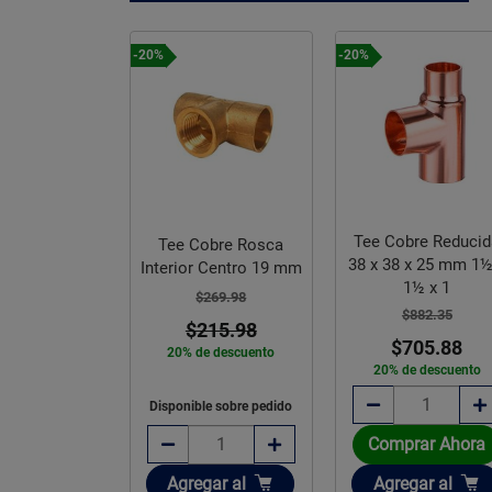
-20%
-20%
Tee Cobre Reduci
Tee Cobre Rosca
PVC 19 mm
38 x 38 x 25 mm 1½
Interior Centro 19 mm
1½ x 1
$269.98
$4.60
$882.35
$215.98
$4.14
$705.88
20% de descuento
e descuento
20% de descuento
Disponible sobre pedido
rar Ahora
Comprar Ahora
ir
Añadir
Añadir
gar
al
Agregar
al
Agregar
al