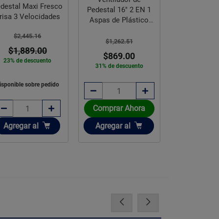
destal Maxi Fresco
Pedestal 16" 2 EN 1
Pedestal 16
risa 3 Velocidades
Aspas de Plástico
Aspas de P
Friler
Frile
$2,445.16
$1,262.51
$1,262.
$1,889.00
$869.00
$869.
23% de descuento
31% de descuento
31% de des
isponible sobre pedido
Comprar Ahora
Comprar 
Añadir
Añadir
Añadir
Agregar
al
Agregar
al
Agregar