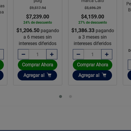
pulg
marca Cato
Pe
pas
$9,517.94
$5,696.29
B
isa
$7,239.00
$4,159.00
24% de descuento
27% de descuento
$1,206.50
$1,386.33
pagando
pagando
a 6 meses sin
a 3 meses sin
intereses diferidos
intereses diferidos
D
Comprar Ahora
Comprar Ahora
Añadir
Añadir
Agregar
al
Agregar
al