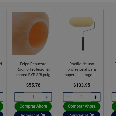
ad
Felpa Repuesto
Rodillo de uso
Rodillo Profesional
profesional para
marca BYP 3/8 pulg
superficies rugosas
BYP 1¼ pulg
$55.76
$133.95
Comprar Ahora
Comprar Ahora
Añadir
Añadir
Agregar
al
Agregar
al