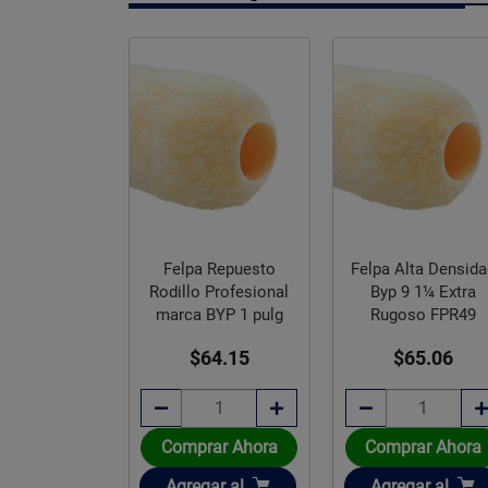
llo de uso
Felpa Repuesto
Felpa Alta Densid
sional para
Rodillo Profesional
Byp 9 1¼ Extra
cies rugosas
marca BYP 1 pulg
Rugoso FPR49
 1 pulg
33.12
$64.15
$65.06
rar Ahora
Comprar Ahora
Comprar Ahora
ir
Añadir
Añadir
gar
al
Agregar
al
Agregar
al