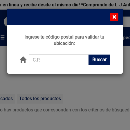
 en línea y recibe desde el mismo día!
*Comprando de L-J An
×
Buscar productos, marcas y ofertas...
Ingrese tu código postal para validar tu
Venta Espec
s
Marcas
Tips que Construyen
ubicación:
Buscar
acados
Todos los productos
o hay productos que correspondan con los criterios de búsqued