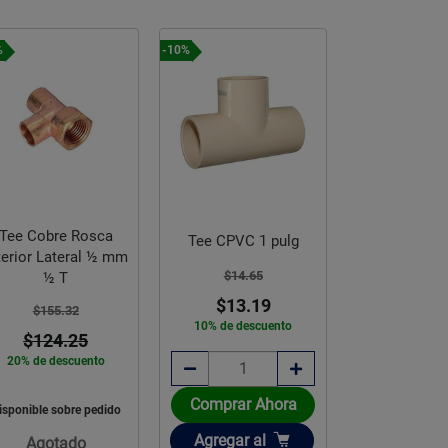
%
-10%
-10%
Tee Cobre Rosca
Tee CPVC 1 pulg
Tee CPVC 
terior Lateral ½ mm
$14.65
$2.22
½ T
$13.19
$2.0
$155.32
10% de descuento
10% de des
$124.25
20% de descuento
Comprar Ahora
Comprar 
isponible sobre pedido
Añadir
Añadir
Agregar
al
Agregar
a
Agotado