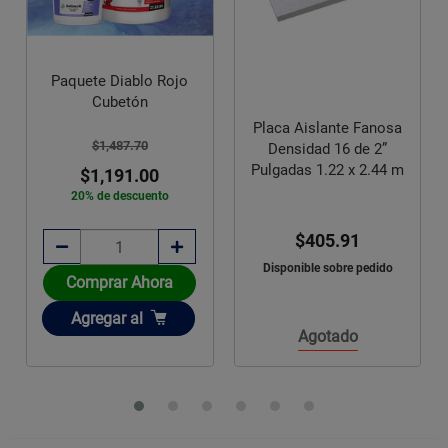
Ventilador de Pedestal
ojo
16" 2 EN 1 Aspas de
Plástico Friler
Placa Aislante Fanosa
Densidad 16 de 2”
$1,262.51
Pulgadas 1.22 x 2.44 m
$869.00
31% de descuento
$405.91
Disponible sobre pedido
Comprar Ahora
Añadir
Agregar
al
Agotado