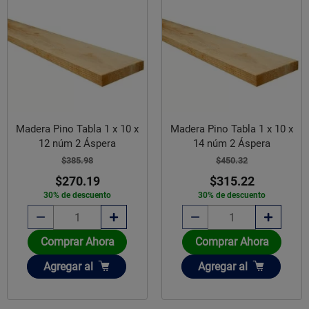
Madera Pino Tabla 1 x 10 x
Madera Pino Tabla 1 x 10 x
12 núm 2 Áspera
14 núm 2 Áspera
$385.98
$450.32
$270.19
$315.22
30% de descuento
30% de descuento
Comprar Ahora
Comprar Ahora
Añadir
Añadir
Agregar
al
Agregar
al