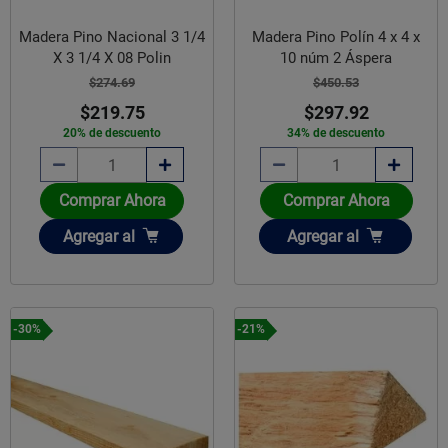
Madera Pino Nacional 3 1/4
Madera Pino Polín 4 x 4 x
X 3 1/4 X 08 Polin
10 núm 2 Áspera
$274.69
$450.53
$219.75
$297.92
20% de descuento
34% de descuento
Comprar Ahora
Comprar Ahora
Añadir
Añadir
Agregar
al
Agregar
al
-30%
-21%