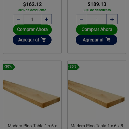
$162.12
$189.13
30% de descuento
30% de descuento
Comprar Ahora
Comprar Ahora
Añadir
Añadir
Agregar
al
Agregar
al
-30%
-30%
Madera Pino Tabla 1 x 6 x
Madera Pino Tabla 1 x 6 x 8