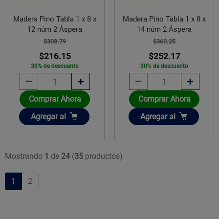
Madera Pino Tabla 1 x 8 x
Madera Pino Tabla 1 x 8 x
12 núm 2 Áspera
14 núm 2 Áspera
$308.79
$360.25
$216.15
$252.17
30% de descuento
30% de descuento
Comprar Ahora
Comprar Ahora
Añadir
Añadir
Agregar
al
Agregar
al
Mostrando
1
de
24
(
35
productos)
1
2