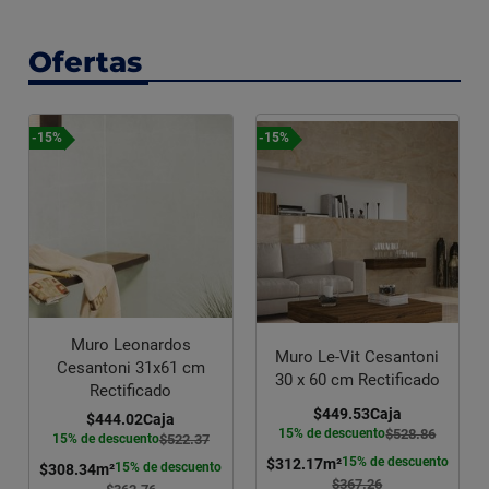
Ofertas
-15%
-15%
Muro Leonardos
Muro Le-Vit Cesantoni
Cesantoni 31x61 cm
30 x 60 cm Rectificado
Rectificado
$449.53
Caja
$444.02
Caja
15% de descuento
$528.86
15% de descuento
$522.37
15% de descuento
$312.17
m²
15% de descuento
$308.34
m²
$367.26