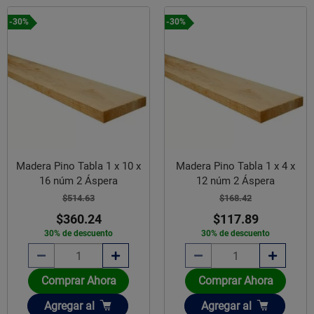
-30%
-30%
Madera Pino Tabla 1 x 10 x
Madera Pino Tabla 1 x 4 x
16 núm 2 Áspera
12 núm 2 Áspera
$514.63
$168.42
$360.24
$117.89
30% de descuento
30% de descuento
Comprar Ahora
Comprar Ahora
Añadir
Añadir
Agregar
al
Agregar
al