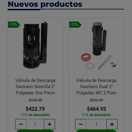
Nuevos productos
-11%
-11%
Válvula de Descarga
Valvula de Descarga
Sanitario Dual 2"
Sanitario 3" Sapo
Pulgadas WC 2 Pzas
Ajustable One Piece
$522.39
$383.51
$464.93
$341.33
11% de descuento
11% de descuento