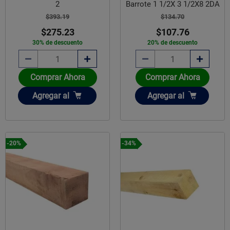
2
Barrote 1 1/2X 3 1/2X8 2DA
$393.19
$134.70
$275.23
$107.76
30% de descuento
20% de descuento
Comprar Ahora
Comprar Ahora
Añadir
Añadir
Agregar
al
Agregar
al
-20%
-34%