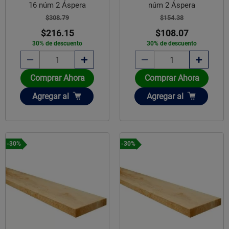
16 núm 2 Áspera
núm 2 Áspera
$308.79
$154.38
$216.15
$108.07
30% de descuento
30% de descuento
Comprar Ahora
Comprar Ahora
Añadir
Añadir
Agregar
al
Agregar
al
-30%
-30%