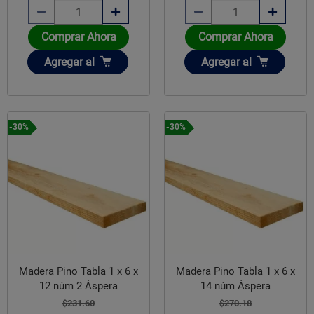
Comprar Ahora
Comprar Ahora
Añadir
Añadir
Agregar
al
Agregar
al
-30%
-30%
Madera Pino Tabla 1 x 6 x
Madera Pino Tabla 1 x 6 x
12 núm 2 Áspera
14 núm Áspera
$231.60
$270.18