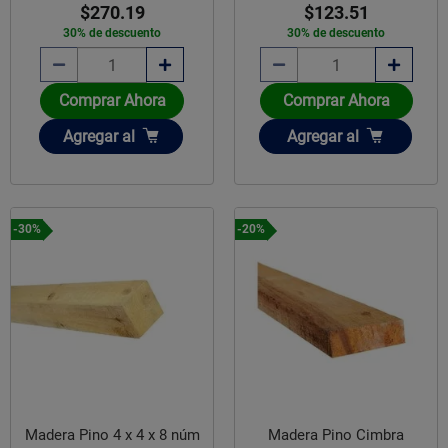
$270.19
$123.51
30% de descuento
30% de descuento
Comprar Ahora
Comprar Ahora
Añadir
Añadir
Agregar
al
Agregar
al
-30%
-20%
Madera Pino 4 x 4 x 8 núm
Madera Pino Cimbra