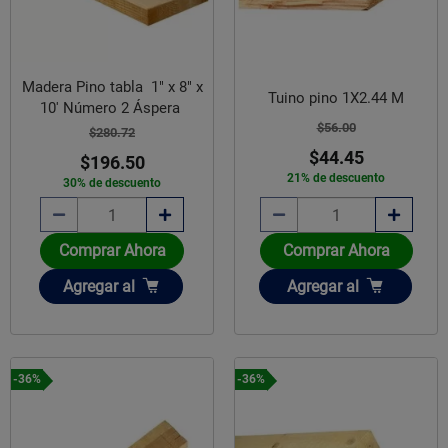
Madera Pino tabla 1" x 8" x
Tuino pino 1X2.44 M
10' Número 2 Áspera
$56.00
$280.72
$44.45
$196.50
21% de descuento
30% de descuento
Comprar Ahora
Comprar Ahora
Añadir
Añadir
Agregar
al
Agregar
al
-36%
-36%