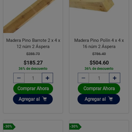
Madera Pino Barrote 2 x 4 x
Madera Pino Polín 4 x 4 x
12 núm 2 Áspera
16 núm 2 Áspera
$288.73
$786.40
$185.27
$504.60
36% de descuento
36% de descuento
Comprar Ahora
Comprar Ahora
Añadir
Añadir
Agregar
al
Agregar
al
-30%
-30%