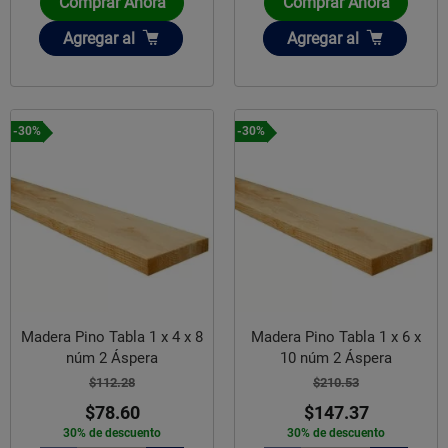
Comprar Ahora
Comprar Ahora
Añadir
Añadir
Agregar
al
Agregar
al
-30%
-30%
Madera Pino Tabla 1 x 4 x 8
Madera Pino Tabla 1 x 6 x
núm 2 Áspera
10 núm 2 Áspera
$112.28
$210.53
$78.60
$147.37
30% de descuento
30% de descuento