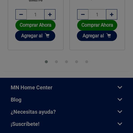
$362.76
Comprar Ahora
Comprar Ahora
Añadir
Añadir
Agregar
al
Agregar
al
MN Home Center
Blog
¿Necesitas ayuda?
¡Suscríbete!