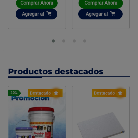
Comprar Ahora
Comprar Ahora
Añadir
Añadir
Agregar
al
Agregar
al
Productos destacados
Destacado
Destacado
-31%