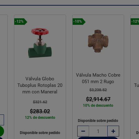
-10%
-12%
-12
Válvula Macho Cobre
Válvula Globo
051 mm 2 Rugo
20
Tuboplus Rotoplas 32
Tu
$3,238.52
mm con Maneral
$2,914.67
$549.65
10% de descuento
$483.70
12% de descuento
Disponible sobre pedido
do
Disponible sobre pedido
D