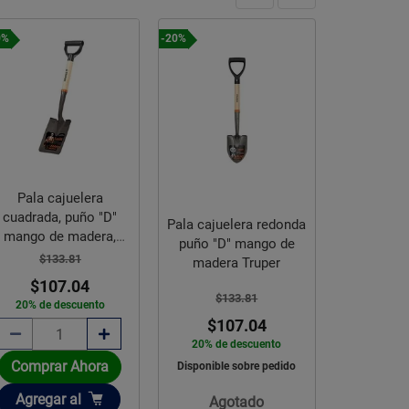
0%
-20%
Pala cajuelera
cuadrada, puño "D"
Pala cajuelera redonda
mango de madera,
puño "D" mango de
Truper
$133.81
madera Truper
$107.04
$133.81
20% de descuento
$107.04
20% de descuento
Comprar Ahora
Disponible sobre pedido
Añadir
Agregar
al
Agotado