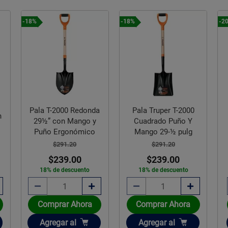
-18%
-18%
-2
Pala T-2000 Redonda
Pala Truper T-2000
n
29½” con Mango y
Cuadrado Puño Y
Puño Ergonómico
Mango 29-½ pulg
$291.20
$291.20
$239.00
$239.00
18% de descuento
18% de descuento
Comprar Ahora
Comprar Ahora
Añadir
Añadir
Agregar
al
Agregar
al