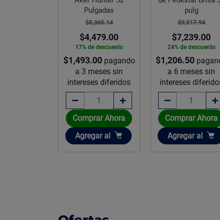
ulgadas
pulg
marca Cato
5,365.14
$9,517.94
$5,696.29
,479.00
$7,239.00
$4,159.00
e descuento
24% de descuento
27% de descuento
.00
$1,206.50
$1,386.33
pagando
pagando
pagan
meses sin
a 6 meses sin
a 3 meses sin
es diferidos
intereses diferidos
intereses diferid
rar Ahora
Comprar Ahora
Comprar Ahora
ir
Añadir
Añadir
egar
al
Agregar
al
Agregar
al
Ofertas