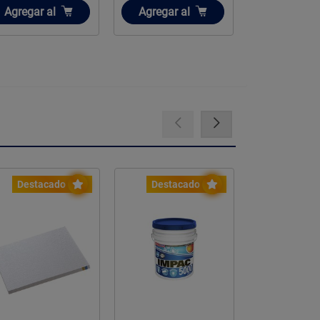
Añadir
Añadir
Añadir
Agregar
al
Agregar
al
Agregar
a
Destacado
Destacado
Desta
-23%
-16%
Ventilador
Anisten 52 