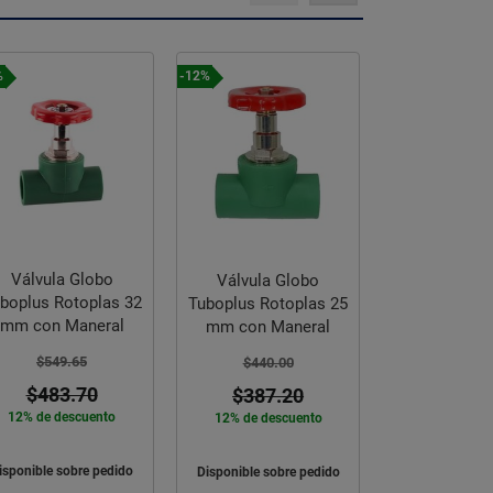
%
-11%
-10%
Válvula P/Sanitario
Válvula Lat
Válvula Globo
200CM135 Con Sapo
Pichancha 
boplus Rotoplas 25
501 Fluidmaster
Rugo
mm con Maneral
$329.21
$133.7
$440.00
$292.99
$120.
11% de descuento
10% de des
$387.20
12% de descuento
Comprar Ahora
Comprar 
isponible sobre pedido