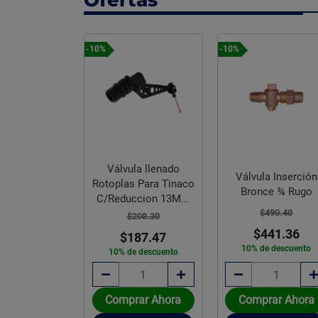
-10%
-12%
la llenado
Válvula Inserción
Válvula Globo
 Para Tinaco
Bronce ¾ Rugo
Tuboplus Rotoplas 
ccion 13MM
mm con Maneral
$490.40
4 A 1/2
208.30
$441.36
$321.62
87.47
10% de descuento
e descuento
$283.02
12% de descuento
rar Ahora
Comprar Ahora
Disponible sobre pedi