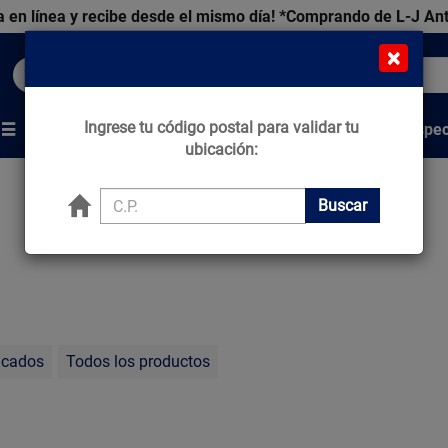
 en línea y recibe desde el mismo día!
*Comprando de L-J An
×
Buscar productos, marcas y ofertas...
Ingrese tu código postal para validar tu
Venta Espec
s
Marcas
Tips que Construyen
ubicación:
Buscar
acados
Todos los productos