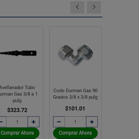
Avellanador Tubo
Codo Durman Gas 90
Válvula Pas
urman Gas 3/8 a 1
Grados 3/8 x 3/8 pulg
Gas 3/8 x 3
pulg
$101.01
$243.
$323.72
Comprar Ahora
Comprar Ahora
Comprar 