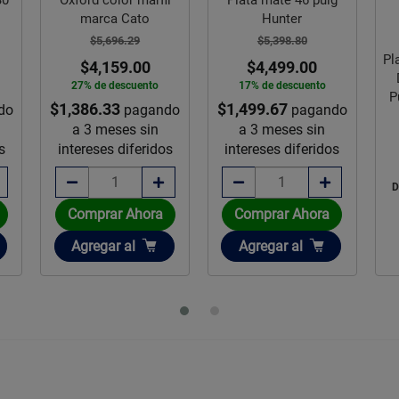
Hunter
$5,398.80
Placa Aislante Fanosa
$4,499.00
Bl
Densidad 16 de 2”
17% de descuento
Pulgadas 1.22 x 2.44
$1,499.67
do
pagando
m
a 3 meses sin
os
intereses diferidos
$405.91
Disponible sobre pedido
Comprar Ahora
Añadir
Agregar
al
Agotado