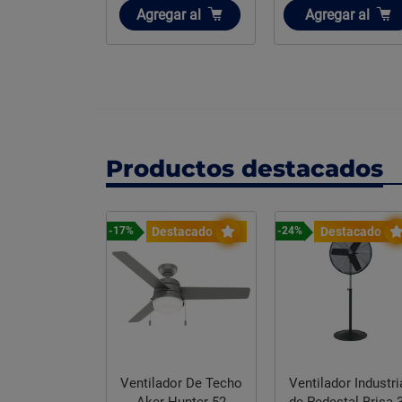
ir
Añadir
Añadir
gar
al
Agregar
al
Agregar
al
Productos destacados
stacado
Destacado
Destacado
-24%
-27%
dor De Techo
Ventilador Industrial
Paquete sanitari
 Hunter 52
de Pedestal Brisa 30
Oxford color marfil