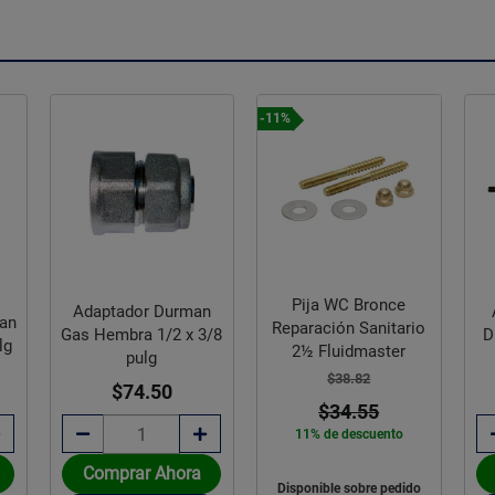
-11%
Pija WC Bronce
Adaptador Durman
an
Reparación Sanitario
Gas Hembra 1/2 x 3/8
D
lg
2½ Fluidmaster
pulg
$38.82
$74.50
$34.55
11% de descuento
Comprar Ahora
Disponible sobre pedido