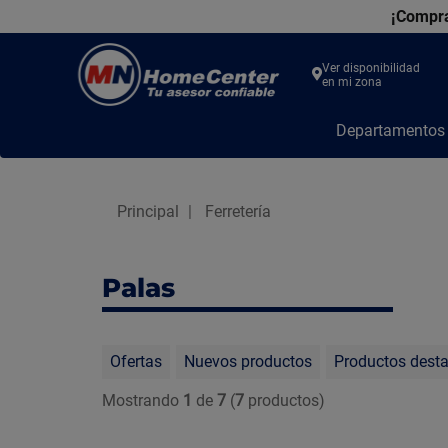
¡Compra
Ver disponibilidad
en mi zona
MN
Departamento
Home
Center
Principal
Ferretería
Palas
Ofertas
Nuevos productos
Productos dest
Mostrando
1
de
7
(
7
productos)