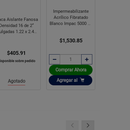
Ventilador de
Negro 
Pedestal Maxi Fresco
Impermeabilizante
$4,918
Brisa 3 Velocidades
Acrílico Fibratado
$4,109
anco Impac 5000 19
$2,445.16
16% de des
L
$1,369.67
$1,889.00
$1,530.85
a 3 mese
23% de descuento
intereses d
Disponible sobre pedido
Comprar Ahora
Comprar 
Añadir
Añadir
Añadir
Agregar
al
Agregar
al
Agregar