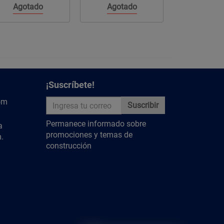
Añadir
Añadir
Agregar
al
Agregar
a
Agotado
¡Suscríbete!
om
Suscribir
Permanece informado sobre
a
promociones y temas de
.
construcción