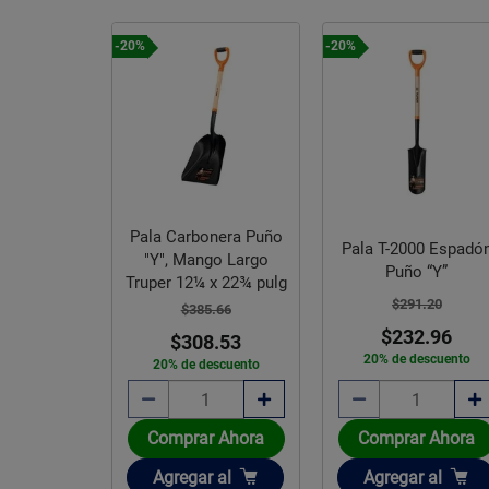
-20%
-20%
Pala Carbonera Puño
Pala T-2000 Espadó
"Y", Mango Largo
Puño “Y”
Truper 12¼ x 22¾ pulg
$291.20
$385.66
$232.96
$308.53
20% de descuento
20% de descuento
Comprar Ahora
Comprar Ahora
Añadir
Añadir
Agregar
al
Agregar
al