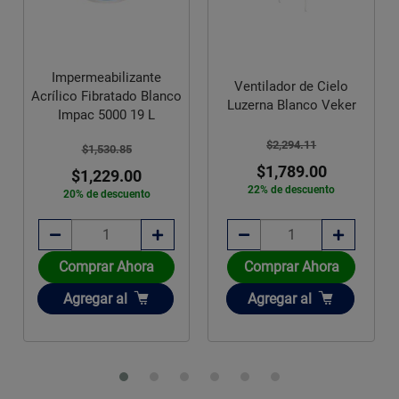
Impermeabilizante
Ventilador de Cielo
Acrílico Fibratado Blanco
Luzerna Blanco Veker
Impac 5000 19 L
$2,294.11
$1,530.85
$1,789.00
$1,229.00
22% de descuento
20% de descuento
Comprar Ahora
Comprar Ahora
Añadir
Añadir
Agregar
al
Agregar
al