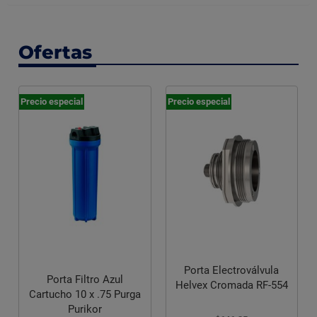
Ofertas
Precio especial
-12%
Porta Electroválvula
Helvex Cromada RF-554
Plafón Texturey Toledo
rga
3/8 pulg 61 cm x 122 cm