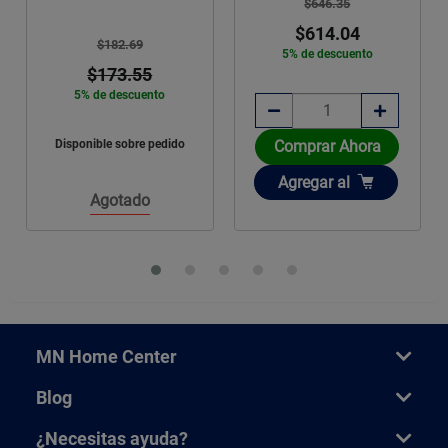
$646.35
$614.04
$163.93
5% de descuento
$145.00
12% de descuento
Disponible sobre pedido
o
Comprar Ahora
Añadir
Agregar
al
Agotado
MN Home Center
Blog
¿Necesitas ayuda?