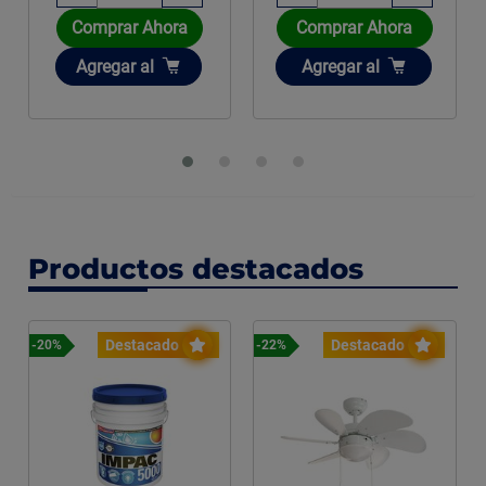
Comprar Ahora
Comprar Ahora
Añadir
Añadir
Agregar
al
Agregar
al
Productos destacados
Destacado
Destacado
-20%
-22%