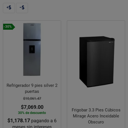
-30%
Refrigerador 9 pies silver 2
puertas
$10,061.47
$7,069.00
Frigobar 3.3 Pies Cúbicos
30% de descuento
Mirage Acero Inoxidable
$1,178.17
pagando a 6
Obscuro
meses sin intereses