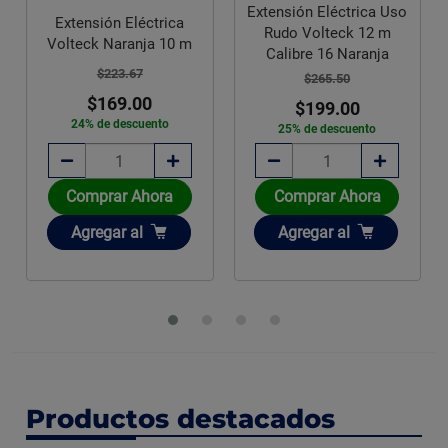
Extensión Eléctrica Uso
Extensión Eléctrica
Rudo Volteck 12 m
Volteck Naranja 10 m
Calibre 16 Naranja
$223.67
$265.50
$169.00
$199.00
24% de descuento
25% de descuento
Comprar Ahora
Comprar Ahora
Añadir
Añadir
Agregar
al
Agregar
al
Productos destacados