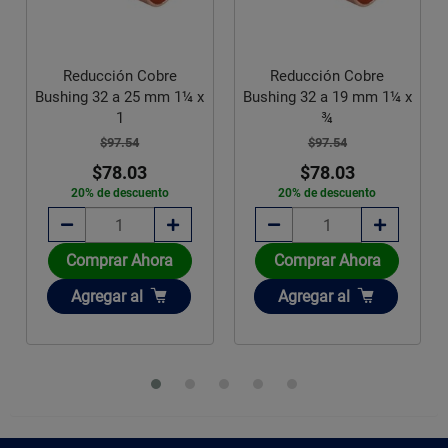
Reducción Cobre
Reducción Cobre
Bushing 32 a 25 mm 1¼ x
Bushing 32 a 19 mm 1¼ x
1
¾
$97.54
$97.54
$78.03
$78.03
20% de descuento
20% de descuento
Comprar Ahora
Comprar Ahora
Añadir
Añadir
Agregar
al
Agregar
al