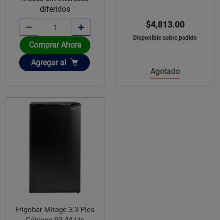
diferidos
$4,813.00
Disponible sobre pedido
Comprar Ahora
Añadir
Agregar
al
Agotado
Frigobar Mirage 3.3 Pies
Cúbicos 93.44 Lts