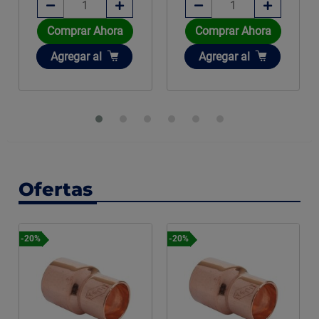
Comprar Ahora
Comprar Ahora
Añadir
Añadir
Agregar
al
Agregar
al
Ofertas
-20%
-20%