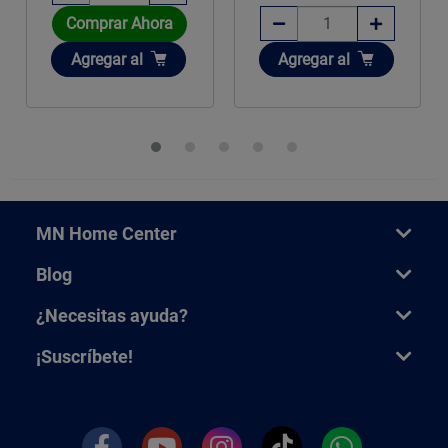
Comprar Ahora
Añadir
Añadir
Agregar
al
Agregar
al
MN Home Center
Blog
¿Necesitas ayuda?
¡Suscríbete!