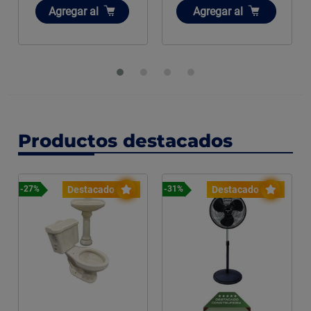
Añadir
Añadir
Agregar
al
Agregar
al
Productos destacados
Destacado
Destacado
-27%
-31%