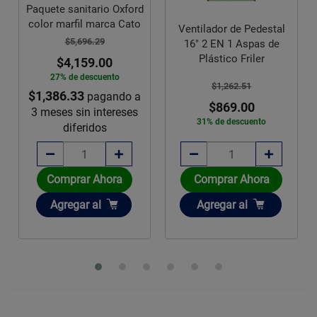
Paquete sanitario Oxford
color marfil marca Cato
Ventilador de Pedestal
$5,696.29
16" 2 EN 1 Aspas de
Plástico Friler
$4,159.00
27% de descuento
$1,262.51
$1,386.33
pagando a
$869.00
3 meses sin intereses
31% de descuento
diferidos
Comprar Ahora
Comprar Ahora
Añadir
Añadir
Agregar
al
Agregar
al