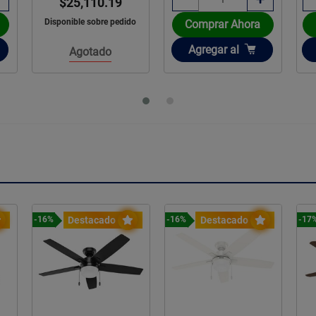
$25,110.19
Disponible sobre pedido
Comprar Ahora
Añadir
Agregar
al
Agotado
Destacado
Destacado
-16%
-16%
-17