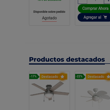
rar Ahora
Comprar Ahora
Disponible sobre pedido
ir
Añadir
gar
al
Agregar
al
Agotado
Productos destacados
stacado
Destacado
Destacado
-17%
-22%