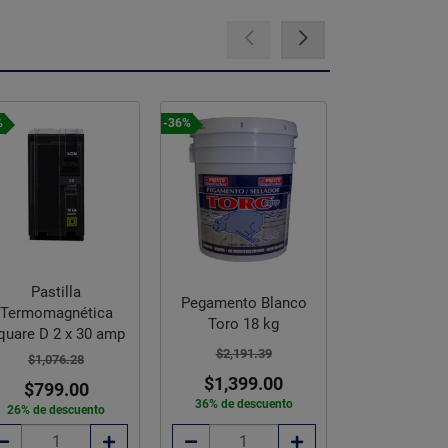
%
-36%
-26%
Pastilla
Pastil
Pegamento Blanco
Termomagnética
Termomagn
Toro 18 kg
quare D 2 x 30 amp
Square D 2 
$2,191.39
$1,076.28
$1,076.
$1,399.00
$799.00
$799.
36% de descuento
26% de descuento
26% de des