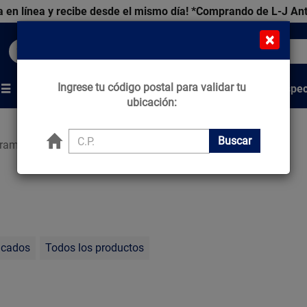
 en línea y recibe desde el mismo día!
*Comprando de L-J An
×
Buscar productos, marcas y ofertas...
Ingrese tu código postal para validar tu
Venta Espec
s
Marcas
Tips que Construyen
ubicación:
Buscar
ramientas
acados
Todos los productos