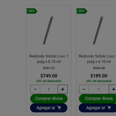
-24%
-26%
Redondo Sólido Liso 1
Redondo Sólido Liso
pulg x 6.10 ml
pulg x 6.10 ml
$991.37
$254.48
$749.00
$189.00
24% de descuento
26% de descuento
Comprar Ahora
Comprar Ahora
Añadir
Añadir
Agregar
al
Agregar
al