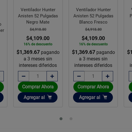
Ventilador Hunter
Ventilador Hunter
Anisten 52 Pulgadas
Anisten 52 Pulgadas
P
Negro Mate
Blanco Fresco
o
$4,918.80
$4,918.80
er
$4,109.00
$4,109.00
16% de descuento
16% de descuento
$1,369.67
$1,369.67
$
pagando
pagando
a 3 meses sin
a 3 meses sin
intereses diferidos
intereses diferidos
i
Comprar Ahora
Comprar Ahora
Añadir
Añadir
Agregar
al
Agregar
al