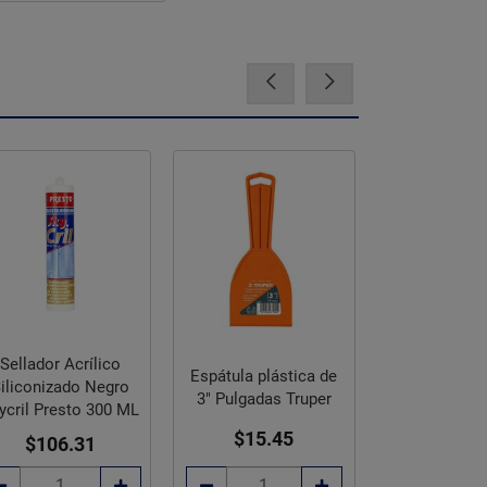
Sellador Acrílico
Lija de Esmer
Espátula plástica de
iliconizado Negro
Grueso 50 Fan
3" Pulgadas Truper
ycril Presto 300 ML
73 9x11Pu
$15.45
$106.31
$32.