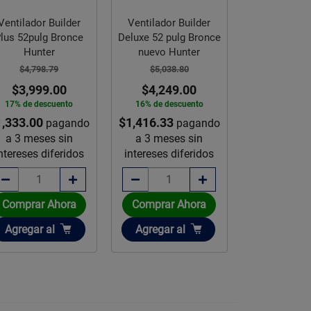
Ventilador Builder
Ventilador Builder
Ventilador 
lus 52pulg Bronce
Deluxe 52 pulg Bronce
Aker Hunt
Hunter
nuevo Hunter
Pulgad
$4,798.79
$5,038.80
$5,365.
$3,999.00
$4,249.00
$4,479
17% de descuento
16% de descuento
17% de des
1,333.00
$1,416.33
$1,493.00
pagando
pagando
p
a 3 meses sin
a 3 meses sin
a 3 mese
ntereses diferidos
intereses diferidos
intereses d
Comprar Ahora
Comprar Ahora
Comprar 
Añadir
Añadir
Añadir
Agregar
al
Agregar
al
Agregar