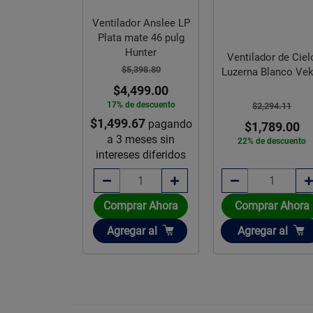
e sanitario
Ventilador Anslee LP
Plata mate 46 pulg
ca Cato
Hunter
Ventilador de Ciel
,696.29
$5,398.80
Luzerna Blanco Vek
,159.00
$4,499.00
e descuento
17% de descuento
$2,294.11
.33
$1,499.67
pagando
pagando
$1,789.00
meses sin
a 3 meses sin
22% de descuento
es diferidos
intereses diferidos
rar Ahora
Comprar Ahora
Comprar Ahora
ir
Añadir
Añadir
gar
al
Agregar
al
Agregar
al