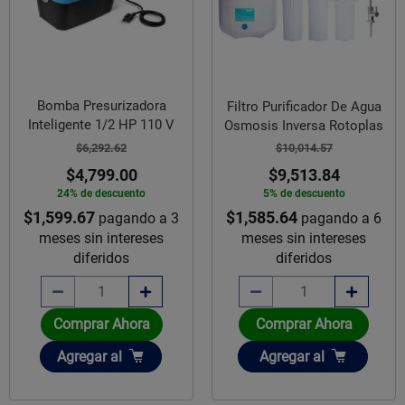
Bomba Presurizadora
Filtro Purificador De Agua
Inteligente 1/2 HP 110 V
Osmosis Inversa Rotoplas
$6,292.62
$10,014.57
$4,799.00
$9,513.84
24% de descuento
5% de descuento
$1,599.67
$1,585.64
pagando a 3
pagando a 6
meses sin intereses
meses sin intereses
diferidos
diferidos
Comprar Ahora
Comprar Ahora
Añadir
Añadir
Agregar
al
Agregar
al