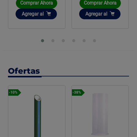
Comprar Ahora
Comprar Ahora
Com
Añadir
Añadir
Aña
Agregar
al
Agregar
al
Ag
Ofertas
Precio especial
-38%