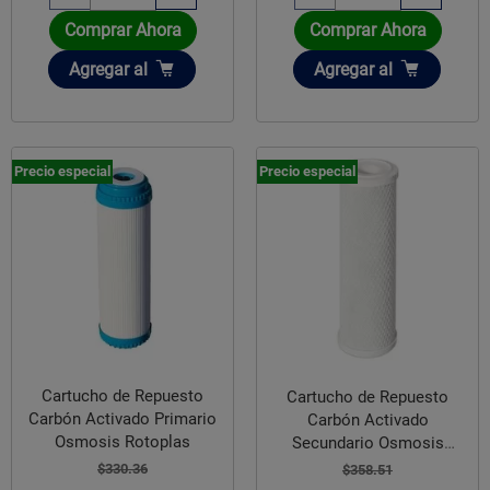
Comprar Ahora
Comprar Ahora
Añadir
Añadir
Agregar
al
Agregar
al
Precio especial
Precio especial
Cartucho de Repuesto
Cartucho de Repuesto
Carbón Activado Primario
Carbón Activado
Osmosis Rotoplas
Secundario Osmosis
Rotoplas
$330.36
$358.51