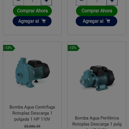
Comprar Ahora
Comprar Ahora
Añadir
Añadir
Agregar
al
Agregar
al
-12%
-12%
Bomba Agua Centrífuga
Rotoplas Descarga 1
Bomba Agua Periférica
pulgada 1 HP 110V
Rotoplas Descarga 1 pulg
$5,086.59