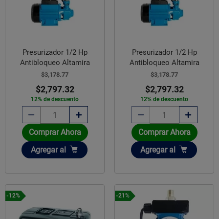
Presurizador 1/2 Hp
Presurizador 1/2 Hp
Antibloqueo Altamira
Antibloqueo Altamira
$3,178.77
$3,178.77
$2,797.32
$2,797.32
12% de descuento
12% de descuento
Comprar Ahora
Comprar Ahora
Añadir
Añadir
Agregar
al
Agregar
al
-12%
-21%