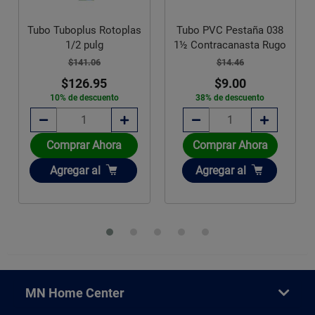
s
Tubo PVC Pestaña 038
1½ Contracanasta Rugo
Tuerca Helvex Superior
Cromada Fluxómetro
$14.46
$9.00
$167.22
38% de descuento
$158.86
5% de descuento
Comprar Ahora
Disponible sobre pedido
Añadir
Agregar
al
Agotado
MN Home Center