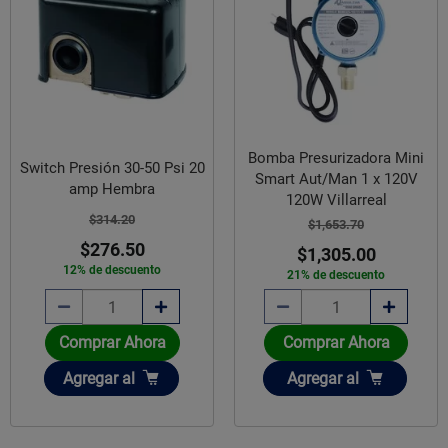
Bomba Presurizadora Mini
Switch Presión 30-50 Psi 20
Smart Aut/Man 1 x 120V
amp Hembra
120W Villarreal
$314.20
$1,653.70
$276.50
$1,305.00
12% de descuento
21% de descuento
Comprar Ahora
Comprar Ahora
Añadir
Añadir
Agregar
al
Agregar
al