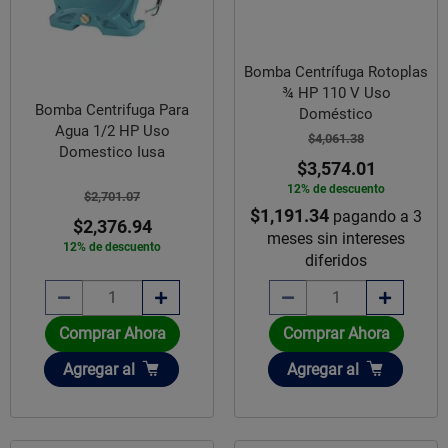
Bomba Centrífuga Rotoplas
¾ HP 110 V Uso
Bomba Centrifuga Para
Doméstico
Agua 1/2 HP Uso
$4,061.38
Domestico Iusa
$3,574.01
12% de descuento
$2,701.07
$1,191.34
pagando a 3
$2,376.94
meses sin intereses
12% de descuento
diferidos
Comprar Ahora
Comprar Ahora
Añadir
Añadir
Agregar
al
Agregar
al