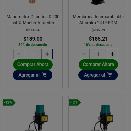
Membrana Intercambiable
Manómetro Glicerina 0-200
Altamira 24 l EPDM
psi ¼ Macho Altamira
$205.79
$271.94
$185.21
$189.00
10% de descuento
30% de descuento
Comprar Ahora
Comprar Ahora
Añadir
Añadir
Agregar
al
Agregar
al
-12%
-12%