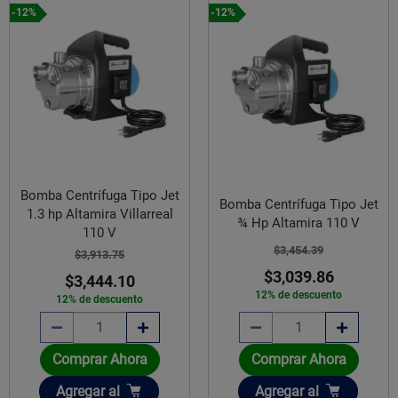
-12%
-12%
Bomba Centrífuga Tipo Jet
Bomba Centrífuga Tipo Jet
1.3 hp Altamira Villarreal
¾ Hp Altamira 110 V
110 V
$3,454.39
$3,913.75
$3,039.86
$3,444.10
12% de descuento
12% de descuento
Comprar Ahora
Comprar Ahora
Añadir
Añadir
Agregar
al
Agregar
al