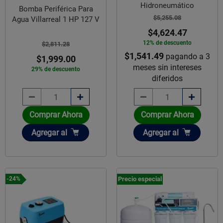
Hidroneumático
Bomba Periférica Para
$5,255.08
Agua Villarreal 1 HP 127 V
$4,624.47
12% de descuento
$2,811.28
$1,541.49
pagando a 3
$1,999.00
meses sin intereses
29% de descuento
diferidos
Comprar Ahora
Comprar Ahora
Añadir
Añadir
Agregar
al
Agregar
al
Precio especial
-24%