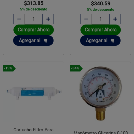
$313.85
$340.59
5% de descuento
5% de descuento
Comprar Ahora
Comprar Ahora
Añadir
Añadir
Agregar
al
Agregar
al
-19%
-34%
Cartucho Filtro Para
Manómetro Glicerina 0-100