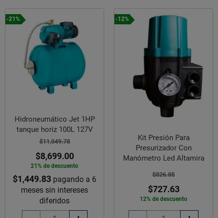
-21%
-12%
Hidroneumático Jet 1HP
tanque horiz 100L 127V
Kit Presión Para
$11,049.78
Presurizador Con
$8,699.00
Manómetro Led Altamira
21% de descuento
$826.85
$1,449.83
pagando a 6
$727.63
meses sin intereses
12% de descuento
diferidos