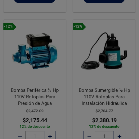
-12%
-12%
Bomba Periférica ½ Hp
Bomba Sumergible ½ Hp
110V Rotoplas Para
110V Rotoplas Para
Presión de Agua
Instalación Hidráulica
$2,472.09
$2,704.77
$2,175.44
$2,380.19
12% de descuento
12% de descuento