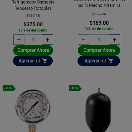
Refrigerador Osmosis
psi ¼ Macho Altamira
Repuesto Rotoplas
$257.24
$465.18
$169.00
$375.00
34% de descuento
19% de descuento
Comprar Ahora
Comprar Ahora
Añadir
Añadir
Agregar
al
Agregar
al
-30%
-10%