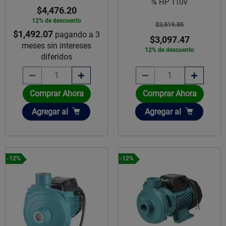
¾ HP 110V
$4,476.20
12% de descuento
$3,519.85
$1,492.07
pagando a 3
$3,097.47
meses sin intereses
12% de descuento
diferidos
Comprar Ahora
Comprar Ahora
Añadir
Añadir
Agregar
al
Agregar
al
-12%
-12%