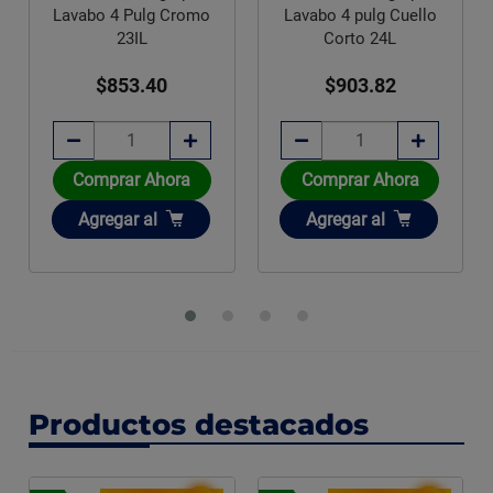
Lavabo 4 pulg Cuello
Corto 24L
Cable Blanco 100 M
Calibre 8 THW
$903.82
$3,858.37
Disponible sobre pedido
Comprar Ahora
Añadir
Agregar
al
Agotado
Productos destacados