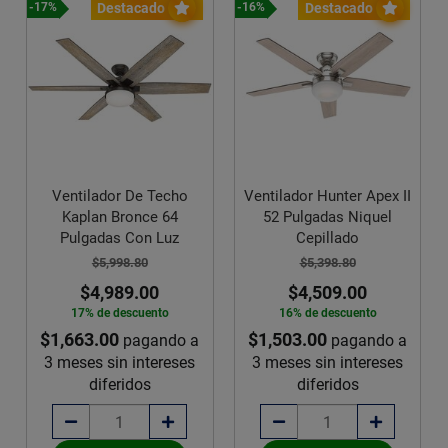
Destacado
Destacado
-16%
-16%
entilador De Techo
Ventilador Hunter Apex II
Ventilad
Kaplan Bronce 64
52 Pulgadas Niquel
46 
Pulgadas Con Luz
Cepillado
$5,998.80
$5,398.80
$
$4,989.00
$4,509.00
16%
17% de descuento
16% de descuento
$1,403
,663.00
$1,503.00
pagando a
pagando a
3 mese
meses sin intereses
3 meses sin intereses
diferidos
diferidos