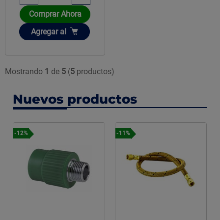
Comprar Ahora
Añadir
Agregar
al
Mostrando
1
de
5
(
5
productos)
Nuevos productos
-12%
-11%