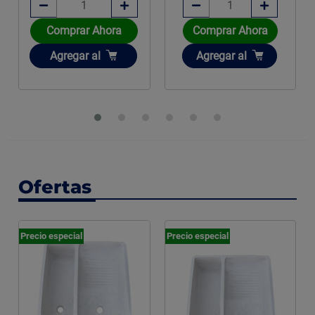
Comprar Ahora
Comprar Ahora
Añadir
Añadir
Agregar
al
Agregar
al
Ofertas
Precio especial
Precio especial