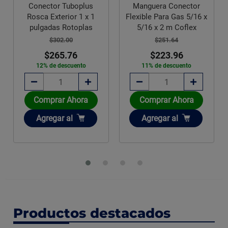
Conector Tuboplus
Manguera Conector
Rosca Exterior 1 x 1
Flexible Para Gas 5/16 x
pulgadas Rotoplas
5/16 x 2 m Coflex
$302.00
$251.64
$265.76
$223.96
12% de descuento
11% de descuento
Comprar Ahora
Comprar Ahora
Añadir
Añadir
Agregar
al
Agregar
al
Productos destacados