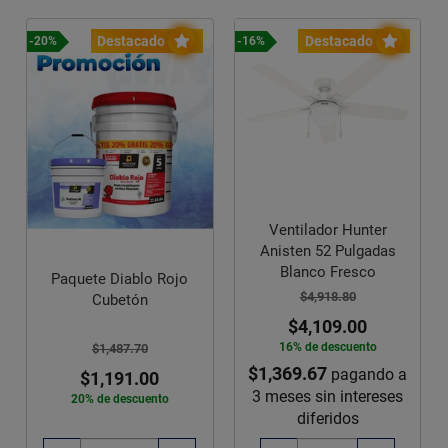
Destacado
Destacado
-20%
-16%
Ventilador Hunter
Anisten 52 Pulgadas
Blanco Fresco
Paquete Diablo Rojo
$4,918.80
Cubetón
$4,109.00
16% de descuento
$1,487.70
$1,369.67
pagando a
$1,191.00
3 meses sin intereses
20% de descuento
diferidos