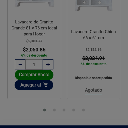
Lavadero de Granito
Grande 81 × 76 cm Ideal
Lavadero Granito Chico
para Hogar
66 × 61 cm
$2,181.77
$2,050.86
$2,154.16
6% de descuento
$2,024.91
6% de descuento
Comprar Ahora
Disponible sobre pedido
Añadir
Agregar
al
Agotado