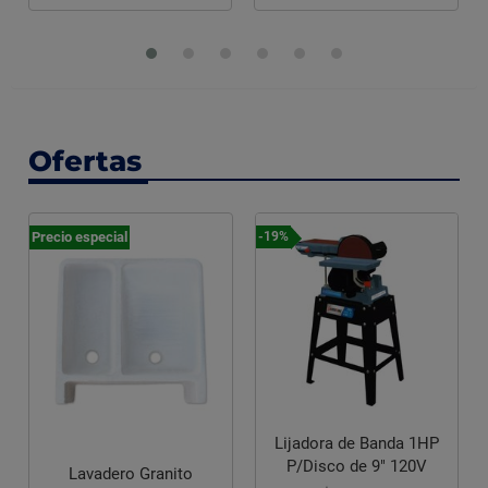
Ofertas
ecial
-19%
-20%
Lijadora de Banda 1HP
P/Disco de 9" 120V
dero Granito
Lijadora Orb