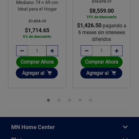
$10,578.17
no 74 × 69 cm
Truper
 para el Hogar
$8,559.00
19% de descuento
$2,49
$1,824.10
$1,426.50
pagando a
$1,99
1,714.65
6 meses sin intereses
20% de d
de descuento
diferidos
prar Ahora
Comprar Ahora
Comprar
adir
Añadir
Añadir
regar
al
Agregar
al
Agrega
MN Home Center