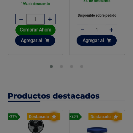
5% de descuento
19% de descuento
Disponible sobre pedido
Comprar Ahora
Añadir
Añadir
Agregar
al
Agregar
al
Productos destacados
Destacado
Destacado
-31%
-20%