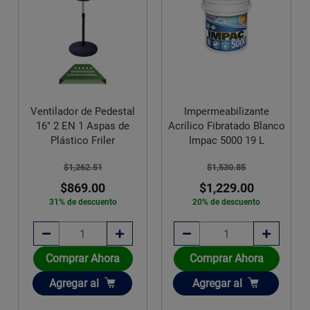
Ventilador de Pedestal
Impermeabilizante
16" 2 EN 1 Aspas de
Acrílico Fibratado Blanco
Plástico Friler
Impac 5000 19 L
$1,262.51
$1,530.85
$869.00
$1,229.00
31% de descuento
20% de descuento
Comprar Ahora
Comprar Ahora
Añadir
Añadir
Agregar
al
Agregar
al