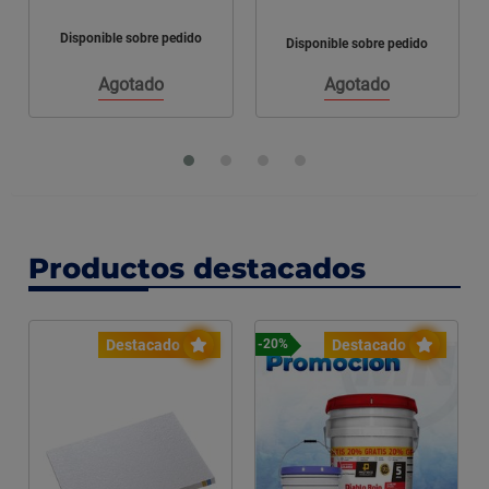
Comprar Ahora
edido
Disponible sobre pedido
Añadir
Agregar
al
Agotado
Productos destacados
Destacado
Destacado
-20%
-27%