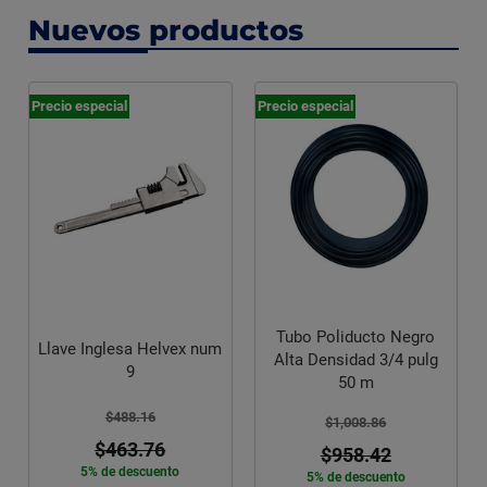
Nuevos productos
Precio especial
-10%
Triple Acción Trizide Sp
Tubo Poliducto Negro
Químico Alberca 8 Kg
vex num
Alta Densidad 3/4 pulg
$1,824.16
50 m
$1,641.74
$1,008.86
10% de descuento
$958.42
o
5% de descuento