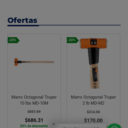
Ofertas
-20%
-35%
Manija Palanca Sanitario
er
Marro Octagonal Truper
Cromada Lateral Varilla
2 lb MD-M2
Metálica Rugo
$212.50
$45.83
$170.00
$30.00
×
20% de descuento
35% de descuento