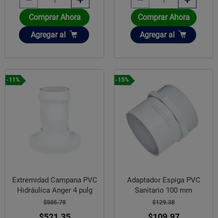
Comprar Ahora
Comprar Ahora
Añadir
Añadir
Agregar
al
Agregar
al
-11%
-15%
Extremidad Campana PVC
Adaptador Espiga PVC
Hidráulica Anger 4 pulg
Sanitario 100 mm
$585.78
$129.38
$521.35
$109.97