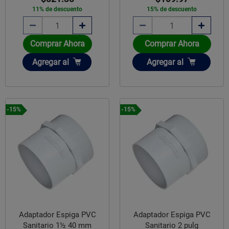
11% de descuento
15% de descuento
Comprar Ahora
Comprar Ahora
Añadir
Añadir
Agregar
al
Agregar
al
-15%
-15%
Adaptador Espiga PVC
Adaptador Espiga PVC
Sanitario 1½ 40 mm
Sanitario 2 pulg