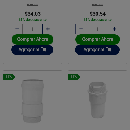
$40.03
$35.93
$34.03
$30.54
15% de descuento
15% de descuento
Comprar Ahora
Comprar Ahora
Añadir
Añadir
Agregar
al
Agregar
al
-11%
-11%