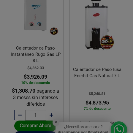
Calentador de Paso
Instantáneo Rugo Gas LP
8 L
$4,362.33
Calentador de Paso Iusa
Enerhit Gas Natural 7 L
$3,926.09
10% de descuento
$1,308.70
pagando a
$5,240.81
3 meses sin intereses
$4,873.95
diferidos
7% de descuento
×
Disponible sobre pedido
Comprar Ahora
¿Necesitas asesoría?
¡Escríbenos por WhatsApp!