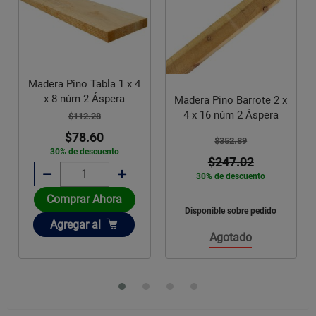
Madera Pino Tabla 1 x 4
x 8 núm 2 Áspera
Madera Pino Barrote 2 x
4 x 16 núm 2 Áspera
$112.28
$78.60
$352.89
30% de descuento
$247.02
30% de descuento
Comprar Ahora
Disponible sobre pedido
Añadir
Agregar
al
Agotado