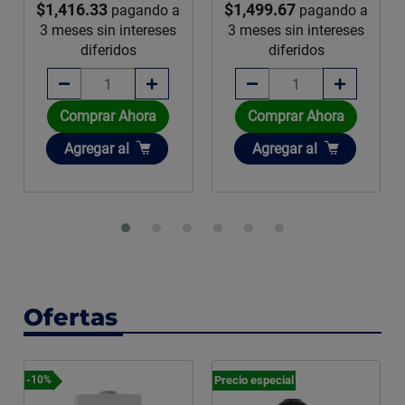
$1,416.33
$1,499.67
pagando a
pagando a
3 meses sin intereses
3 meses sin intereses
diferidos
diferidos
Comprar Ahora
Comprar Ahora
Añadir
Añadir
Agregar
al
Agregar
al
Ofertas
Precio especial
-10%