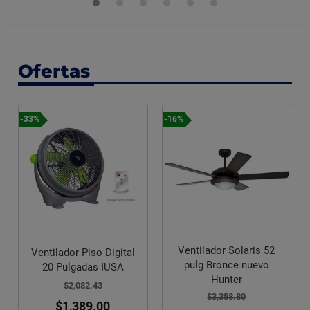
Ofertas
-33%
-16%
Ventilador Solaris 52
Ventilador Piso Digital
pulg Bronce nuevo
20 Pulgadas IUSA
Hunter
$2,082.43
$3,358.80
$1,389.00