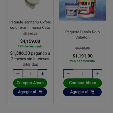
Paquete sanitario Oxford
color marfil marca Cato
Paquete Diablo Rojo
$5,696.29
Cubetón
$4,159.00
27% de descuento
$1,487.70
$1,386.33
pagando a
$1,191.00
3 meses sin intereses
20% de descuento
diferidos
Comprar Ahora
Comprar Ahora
Añadir
Añadir
Agregar
al
Agregar
al