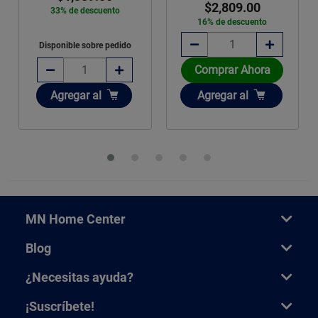
$2,809.00
33% de descuento
16% de descuento
Disponible sobre pedido
Comprar Ahora
Añadir
Añadir
Agregar
al
Agregar
al
MN Home Center
Blog
¿Necesitas ayuda?
¡Suscríbete!