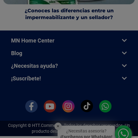
¿Conoces las diferencias entre un
impermeabilizante y un sellador?
MN Home Center
Blog
¿Necesitas ayuda?
¡Suscríbete!
Copyright ©
HTT.Commerce.
Todos los derechos reservados. Un
×
¿Necesitas asesoría?
producto desarrollado por e-Soluciones
¡Escríbenos por WhatsApp!