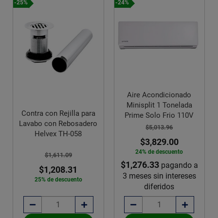
-24%
-25%
Aire Acondicionado
Llave Monomando Para
Minisplit 1 Tonelada
Fregadero Doble Cabezal
Prime Solo Frio 110V
Helvex E-308
$5,013.96
$18,462.99
$3,829.00
$13,847.24
24% de descuento
25% de descuento
$1,276.33
$2,307.87
pagando a
pagando a
3 meses sin intereses
6 meses sin intereses
diferidos
diferidos