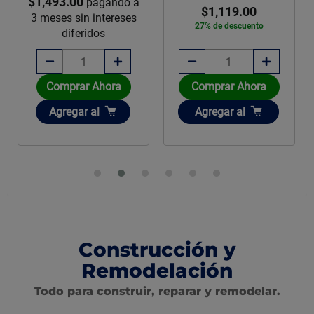
$1,889.00
$1,119.00
23% de descuento
27% de descuento
Disponible sobre pedido
Comprar Ahora
Añadir
Añadir
Agregar
al
Agregar
al
Construcción y
Remodelación
Todo para construir, reparar y remodelar.