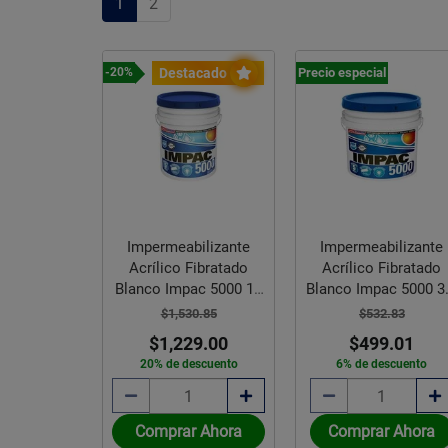
1
2
Precio especial
Destacado
-20%
Impermeabilizante
Impermeabilizante
Acrílico Fibratado
Acrílico Fibratado
Blanco Impac 5000 19
Blanco Impac 5000 3
L
L
$1,530.85
$532.83
$1,229.00
$499.01
20% de descuento
6% de descuento
Comprar Ahora
Comprar Ahora