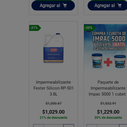
Añadir
Añadir
Agregar
al
Agregar
al
-21%
-20%
Impermeabilizante
Paquete de
Fester Silicon RP-501
Impermeabilizante
3.8L
Impac 5000 1 cubet
Gratis 1 Galón
$1,300.67
$1,532.91
$1,029.00
$1,229.00
21% de descuento
20% de descuento