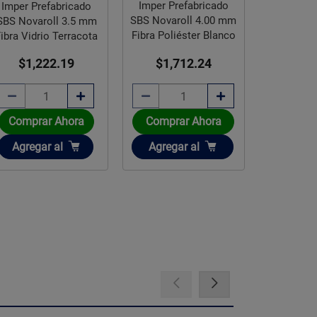
Imper Prefabricado
Imper Prefabricado
SBS Novaroll 4.00 mm
SBS Novaroll 3.5 mm
Fibra Poliéster Blanco
Fibra Vidrio Terracota
$1,712.24
$1,222.19
Comprar Ahora
Comprar Ahora
Añadir
Añadir
Agregar
al
Agregar
al