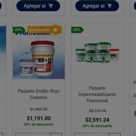
Añadir
Añadir
Agregar
al
Agregar
al
Destacado
-20%
-30%
P
Paquete
Paquete Diablo Rojo
Impermeabilizante
S
Cubetón
a
Thermotek
$1,487.70
$3,712.14
$1,191.00
$2,591.24
20% de descuento
30% de descuento