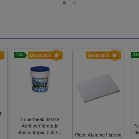
Destacado
Destacado
-24%
-2
te
Ventilador de
do
Pedestal 2 En 1 Aspas
0 19
de Aluminio 18" Brisa
Placa Aislante Fanosa