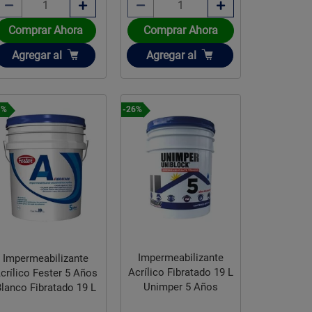
Comprar Ahora
Comprar Ahora
Añadir
Añadir
Agregar
al
Agregar
al
1%
-26%
Impermeabilizante
Impermeabilizante
Acrílico Fibratado 19 L
crílico Fester 5 Años
Unimper 5 Años
Blanco Fibratado 19 L