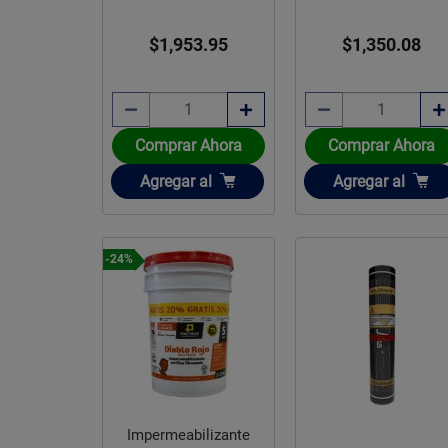
Roja
$1,953.95
$1,350.08
Comprar Ahora
Comprar Ahora
Añadir
Añadir
Agregar
al
Agregar
al
-24%
Impermeabilizante