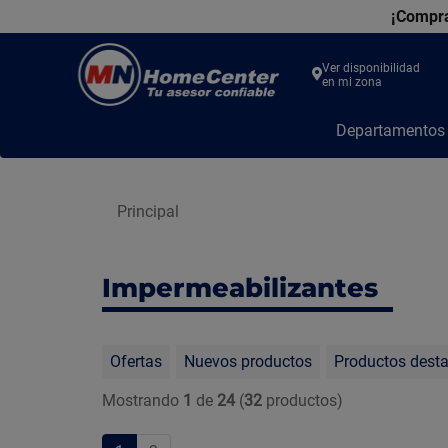
¡Compra
Ver disponibilidad
en mi zona
MN
Departamento
Home
Center
Principal
Impermeabilizantes
Ofertas
Nuevos productos
Productos dest
Mostrando
1
de
24
(
32
productos)