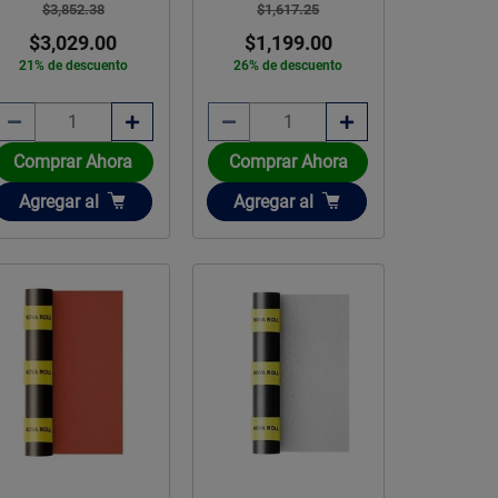
$1,617.25
$3,852.38
$1,199.00
$3,029.00
26% de descuento
21% de descuento
Comprar Ahora
Comprar Ahora
Añadir
Añadir
Agregar
al
Agregar
al