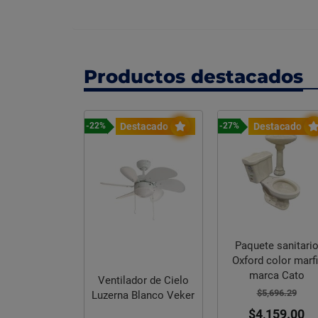
Productos destacados
estacado
Destacado
Destacado
-27%
-20%
Paquete sanitario
Oxford color marfil
Impermeabilizan
marca Cato
ador de Cielo
Acrílico Fibrata
$5,696.29
a Blanco Veker
Blanco Impac 500
$4,159.00
L