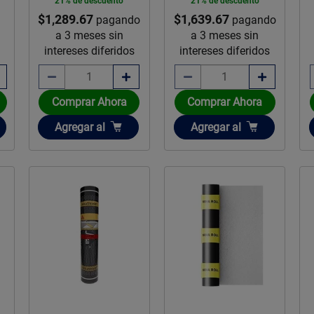
21% de descuento
21% de descuento
$1,289.67
$1,639.67
pagando
pagando
a 3 meses sin
a 3 meses sin
intereses diferidos
intereses diferidos
Comprar Ahora
Comprar Ahora
Añadir
Añadir
Agregar
al
Agregar
al