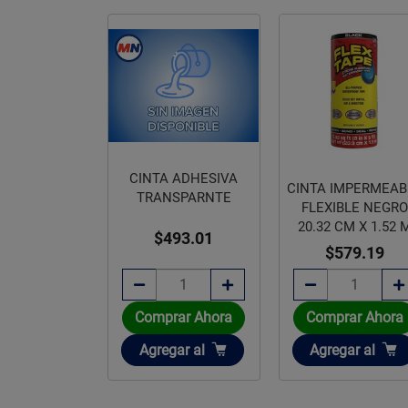
 ADHESIVA
CINTA IMPERMEABLE
AROMATIZANTE
SPARNTE
FLEXIBLE NEGRO
FORMA FELIZ OLO
20.32 CM X 1.52 M
NUEVO
93.01
$579.19
$66.87
Disponible sobre pedi
rar Ahora
Comprar Ahora
ir
Añadir
gar
al
Agregar
al
Agotado