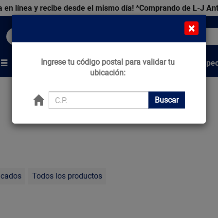
 en línea y recibe desde el mismo día!
*Comprando de L-J An
×
Buscar productos, marcas y ofertas...
Ingrese tu código postal para validar tu
Venta Espec
s
Marcas
Tips que Construyen
ubicación:
Buscar
acados
Todos los productos