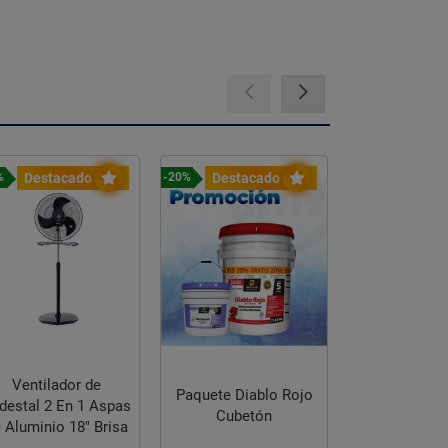
Destacado
Destacado
Desta
0%
-31%
-24%
Ventilador 
de Pedestal
Ventilador de
pul
Paquete Diablo Rojo
Pedestal 16" 2 EN 1
$9,51
Cubetón
Aspas de Plástico
$7,23
Friler