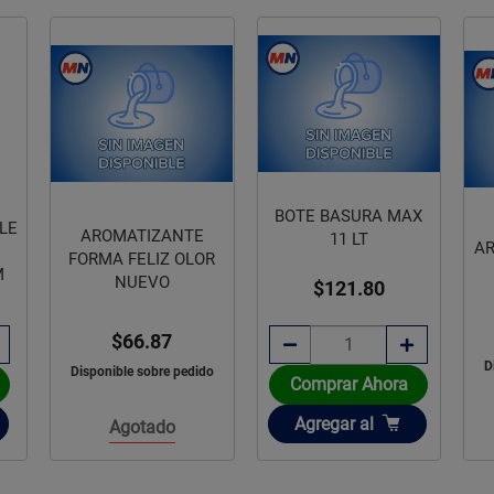
BOTE BASURA MAX
11 LT
AROMATIZANTE CLIP
R
F
OLOR CANELA
$121.80
$66.99
Disponible sobre pedido
do
D
Comprar Ahora
Añadir
Agregar
al
Agotado