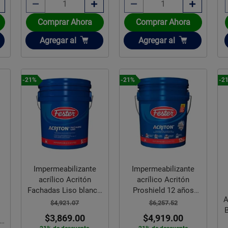
Comprar Ahora
Comprar Ahora
Añadir
Añadir
Agregar
al
Agregar
al
-21%
-21%
-2
Impermeabilizante
Impermeabilizante
acrílico Acritón
acrílico Acritón
Fachadas Liso blanco
Proshield 12 años
A
19 l
blanco 19 L
$4,921.07
$6,257.52
$3,869.00
$4,919.00
la