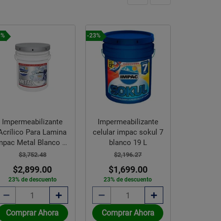
3%
-23%
Impermeabilizante
Impermeabilizante
Acrílico Para Lamina
celular impac sokul 7
mpac Metal Blanco 19
blanco 19 L
L
$3,752.48
$2,196.27
$2,899.00
$1,699.00
23% de descuento
23% de descuento
Comprar Ahora
Comprar Ahora