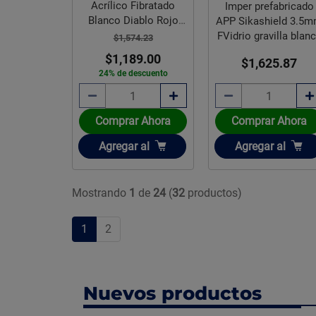
Acrílico Fibratado
Imper prefabricado
Blanco Diablo Rojo
APP Sikashield 3.5
21.6 Lt
FVidrio gravilla blan
$1,574.23
$1,189.00
$1,625.87
24% de descuento
Comprar Ahora
Comprar Ahora
Añadir
Añadir
Agregar
al
Agregar
al
Mostrando
1
de
24
(
32
productos)
1
2
Nuevos productos