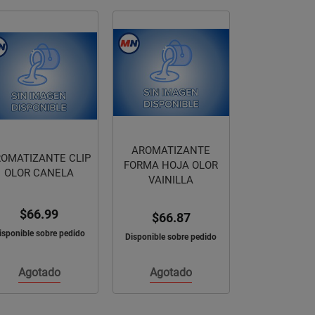
AROMATIZANTE
AROMATIZANTE
AROMATI
ORMA HOJA OLOR
FORMA CEREZA
FORMA FRES
VAINILLA
OLOR CEREZA
FRES
$66.87
$66.99
$66.
isponible sobre pedido
Disponible sobre pedido
Disponible sob
Agotado
Agotado
Agota