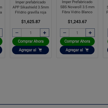
Imper Prefabricado
Imper prefabricado
SBS Novaroll 3.5 mm
mm
APP Sikashield 3.5mm
Fibra Vidrio Blanco
ca
FVidrio gravilla roja
$1,243.67
$1,625.87
Comprar Ahora
Comprar Ahora
Añadir
Añadir
Agregar
al
Agregar
al