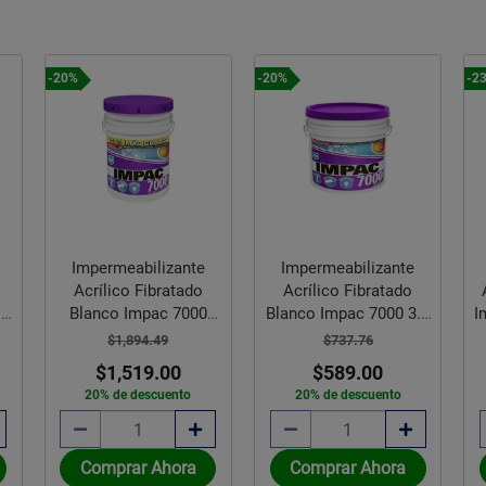
-20%
-20%
-2
Impermeabilizante
Impermeabilizante
Acrílico Fibratado
Acrílico Fibratado
.8
Blanco Impac 7000
Blanco Impac 7000 3.8
I
22.8 L
L
$1,894.49
$737.76
$1,519.00
$589.00
20% de descuento
20% de descuento
Comprar Ahora
Comprar Ahora