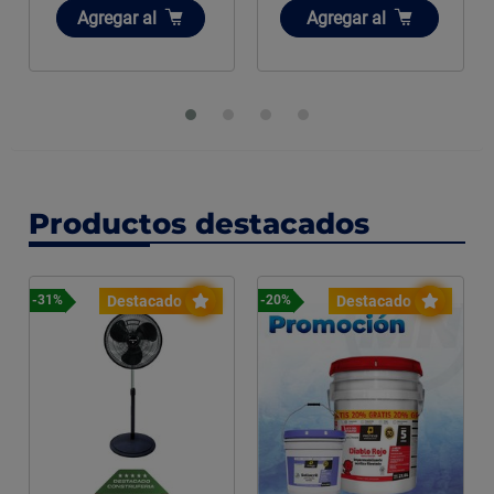
Añadir
Añadir
Agregar
al
Agregar
al
Productos destacados
Destacado
Destacado
-31%
-20%