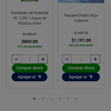
Ventilador de Pedestal
Paquete Diablo Rojo
16" 2 EN 1 Aspas de
Cubetón
Plástico Friler
$1,487.70
$1,262.51
$1,191.00
$869.00
20% de descuento
31% de descuento
Comprar Ahora
Comprar Ahora
Añadir
Añadir
Agregar
al
Agregar
al