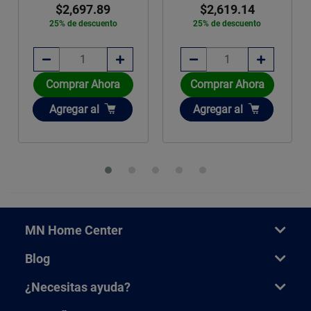
$2,697.89
$2,619.14
25% de descuento
25% de descuento
Comprar Ahora
Comprar Ahora
Añadir
Añadir
Agregar
al
Agregar
al
MN Home Center
Blog
¿Necesitas ayuda?