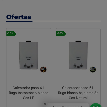
Ofertas
Precio especial
-10%
r paso 6 L
Calentador paso 6 L
táneo blanco
Rugo blanco baja presión
Calentador Pas
s LP
Gas Natural
Calorex Poder
Servicio Gas N
×