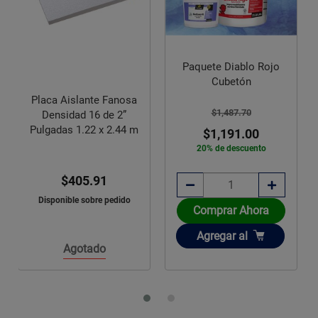
Paquete Diablo Rojo
Cubetón
Placa Aislante Fanosa
$1,487.70
Densidad 16 de 2”
Pulgadas 1.22 x 2.44 m
$1,191.00
20% de descuento
$405.91
Disponible sobre pedido
Comprar Ahora
Añadir
Agregar
al
Agotado