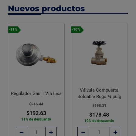
Nuevos productos
-11%
-10%
Válvula Compuerta
Regulador Gas 1 Vía Iusa
Soldable Rugo ¾ pulg
$216.44
$198.31
$192.63
$178.48
11% de descuento
10% de descuento