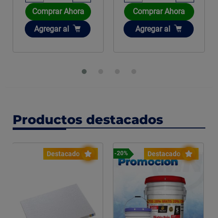
Comprar Ahora
Comprar Ahora
Añadir
Añadir
Agregar
al
Agregar
al
Productos destacados
Destacado
Destacado
-20%