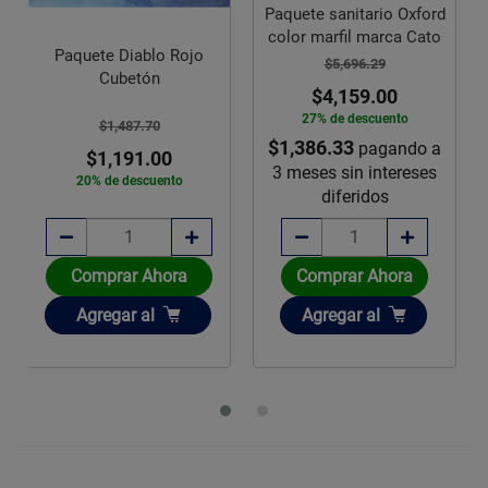
Paquete sanitario Oxford
color marfil marca Cato
Paquete Diablo Rojo
$5,696.29
Cubetón
$4,159.00
27% de descuento
$1,487.70
$1,386.33
pagando a
$1,191.00
3 meses sin intereses
20% de descuento
diferidos
Comprar Ahora
Comprar Ahora
Añadir
Añadir
Agregar
al
Agregar
al