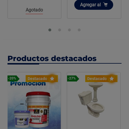
Añadir
Agregar
al
Agotado
Productos destacados
Destacado
Destacado
-20%
-27%