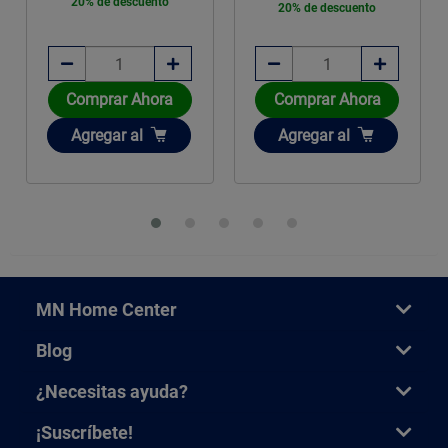
20% de descuento
20% de descuento
Comprar Ahora
Comprar Ahora
Añadir
Añadir
Agregar
al
Agregar
al
MN Home Center
Blog
¿Necesitas ayuda?
¡Suscríbete!