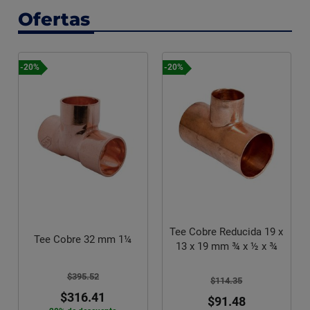
Ofertas
-20%
-20%
Tee Cobre Reducida 19 x
Tee Cobre 32 mm 1¼
13 x 19 mm ¾ x ½ x ¾
$395.52
$114.35
$316.41
$91.48