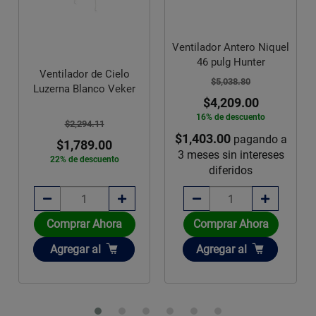
Ventilador Antero Niquel
46 pulg Hunter
Ventilador de Cielo
$5,038.80
Luzerna Blanco Veker
$4,209.00
16% de descuento
$2,294.11
$1,403.00
pagando a
$1,789.00
3 meses sin intereses
22% de descuento
diferidos
Comprar Ahora
Comprar Ahora
Añadir
Añadir
Agregar
al
Agregar
al