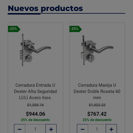
Nuevos productos
-25%
-25%
Cerradura Entrada U
Cerradura Manija U
Dexter Alta Seguridad
Dexter Doble Roseta 60
Ll/Ll Acero Inox.
mm
$1,258.74
$1,023.23
$944.06
$767.42
25% de descuento
25% de descuento