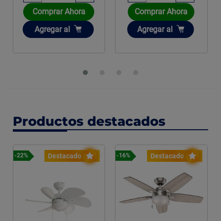
Comprar Ahora
Comprar Ahora
Añadir
Añadir
Agregar
al
Agregar
al
Productos destacados
Destacado
Destacado
-22%
-16%