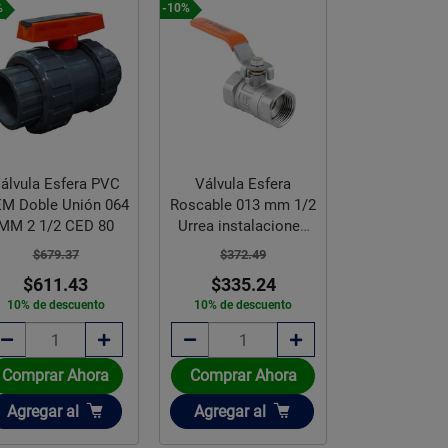
%
-10%
-10%
álvula Esfera PVC
Válvula Esfera
Válvula E
M Doble Unión 064
Roscable 013 mm 1/2
Roscable 03
MM 2 1/2 CED 80
Urrea instalaciones
Urre
de agua
$679.37
$372.49
$2,007.
$611.43
$335.24
10% de descuento
10% de descuento
$1,807
10% de des
Comprar Ahora
Comprar Ahora
Disponible sob
Añadir
Añadir
Agregar
al
Agregar
al
Agota