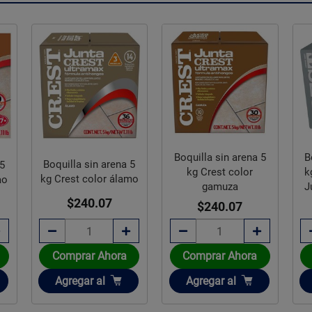
Boquilla sin arena 5
B
Boquilla sin arena 5
 5
kg Crest color
k
kg Crest color álamo
ao
gamuza
J
$240.07
$240.07
Comprar Ahora
Comprar Ahora
Añadir
Añadir
Agregar
al
Agregar
al