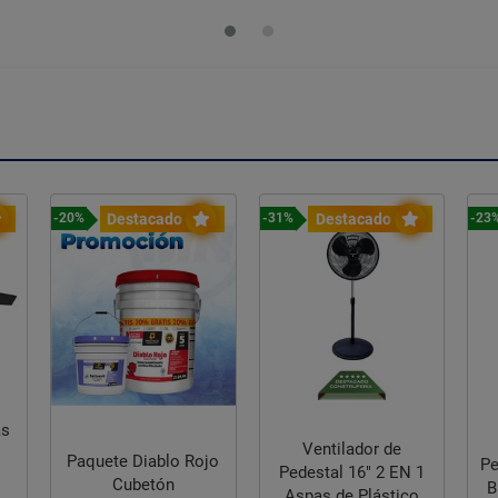
Destacado
Destacado
-20%
-31%
-23
r
as
Ventilador de
Paquete Diablo Rojo
Pe
Pedestal 16" 2 EN 1
Cubetón
B
Aspas de Plástico