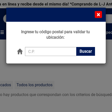
 en línea y recibe desde el mismo día!
*Comprando de L-J An
×
Buscar productos, marcas y ofertas...
Ingrese tu código postal para validar tu
Venta Espec
s
Marcas
Tips que Construyen
ubicación:
Buscar
acados
Todos los productos
o hay productos que correspondan con los criterios de búsqued