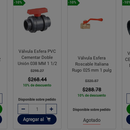
-10%
-10%
-10
Válvula Esfera PVC
V
Cementar Doble
Válvula Esfera
2
CE
Unión 038 MM 1 1/2
Roscable Italiana
Rugo 025 mm 1 pulg
$298.27
$268.44
$320.87
10% de descuento
$288.78
10% de descuento
Disponible sobre pedido
Disponible sobre pedido
Añadir
Agregar
al
Agotado