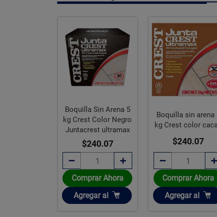
Boquilla Sin Arena 5
a sin arena 5
Boquilla sin arena
kg Crest Color Negro
t color barro
kg Crest color cac
Juntacrest ultramax
40.07
$240.07
$240.07
rar Ahora
Comprar Ahora
Comprar Ahora
ir
Añadir
Añadir
gar
al
Agregar
al
Agregar
al