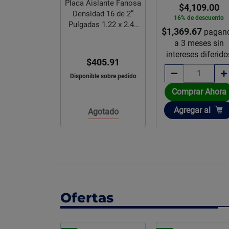
Placa Aislante Fanosa
,159.00
$4,109.00
Densidad 16 de 2”
e descuento
16% de descuento
Pulgadas 1.22 x 2.44
.33
$1,369.67
pagando
pagan
m
meses sin
a 3 meses sin
es diferidos
intereses diferido
$405.91
Disponible sobre pedido
rar Ahora
Comprar Ahora
ir
Añadir
gar
al
Agregar
al
Agotado
Ofertas