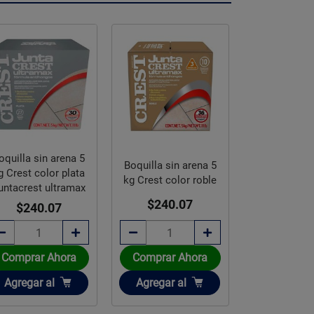
oquilla sin arena 5
Boquilla Sin
Boquilla sin arena 5
g Crest color plata
kg Crest Col
kg Crest color roble
untacrest ultramax
Juntacrest u
$240.07
$240.07
$240.
Comprar Ahora
Comprar Ahora
Comprar 
Añadir
Añadir
Añadir
Agregar
al
Agregar
al
Agregar
a