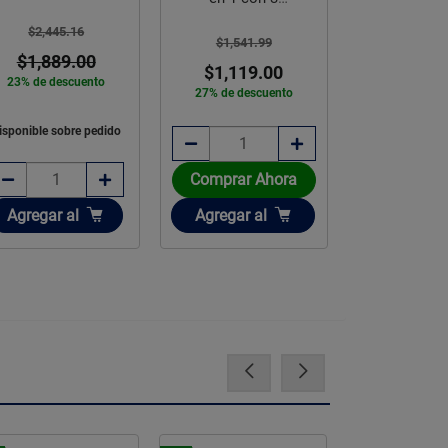
$4,479
Velocidades
$2,445.16
17% de des
$1,541.99
$1,493.00
$1,889.00
p
$1,119.00
a 3 mese
23% de descuento
27% de descuento
intereses d
isponible sobre pedido
Comprar Ahora
Comprar 
Añadir
Añadir
Añadir
Agregar
al
Agregar
al
Agregar