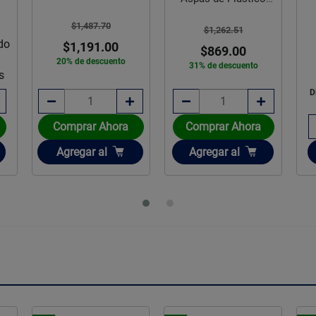
Friler
$1,487.70
$1,262.51
do
$1,191.00
$869.00
20% de descuento
31% de descuento
s
D
Comprar Ahora
Comprar Ahora
Añadir
Añadir
Agregar
al
Agregar
al