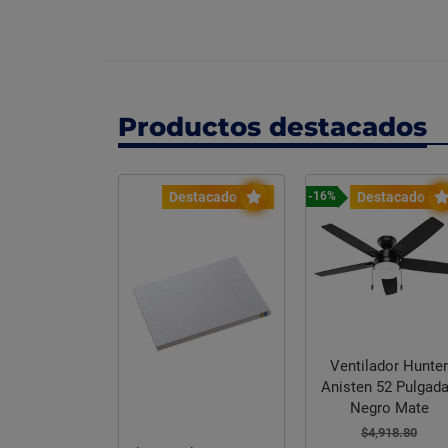
Productos destacados
stacado
Destacado
Destacado
-16%
e sanitario
Ventilador Hunte
Anisten 52 Pulgad
ca Cato
Negro Mate
,696.29
$4,918.80