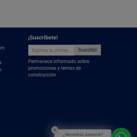
¡Suscríbete!
om
Suscribir
Permanece informado sobre
a
promociones y temas de
.
construcción
×
¿Necesitas asesoría?