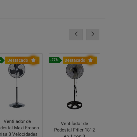
Destacado
Destacado
Destac
%
-27%
-17%
Ventilador 
Aker Hunt
Ventilador de
Ventilador de
Pulgad
destal Maxi Fresco
Pedestal Friler 18" 2
$5,365.
risa 3 Velocidades
en 1 con 3