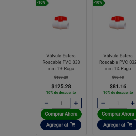
-10%
-10%
Válvula Esfera
Válvula Esfera
 Esfera PVC
Roscable PVC 038
Roscable PVC 03
le Unión 050
mm 1½ Rugo
mm 1¼ Rugo
2 CED 80
$139.20
$90.18
493.69
$125.28
$81.16
44.32
10% de descuento
10% de descuento
e descuento
Comprar Ahora
Comprar Ahora
e sobre pedido
Añadir
Añadir
Agregar
al
Agregar
al
gotado