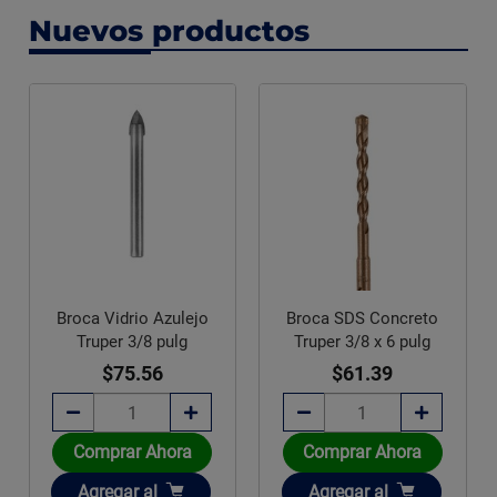
Nuevos productos
Broca Vidrio Azulejo
Broca SDS Concreto
Truper 3/8 pulg
Truper 3/8 x 6 pulg
$75.56
$61.39
Comprar Ahora
Comprar Ahora
Añadir
Añadir
Agregar
al
Agregar
al