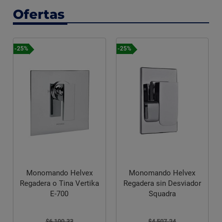
Ofertas
-25%
-25%
Monomando Helvex
Monomando Helvex
Regadera o Tina Vertika
Regadera sin Desviador
E-700
Squadra
$6,100.33
$4,507.24