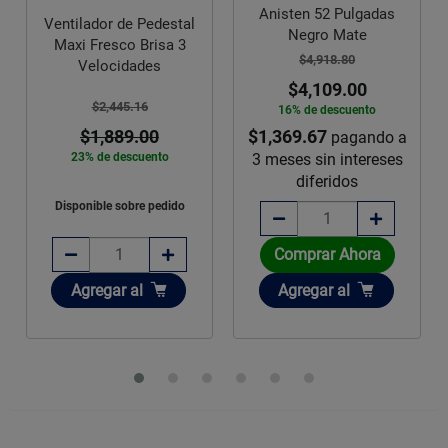
Anisten 52 Pulgadas
Ventilador de Pedestal
Negro Mate
Maxi Fresco Brisa 3
$4,918.80
Velocidades
$4,109.00
$2,445.16
16% de descuento
$1,369.67
$1,889.00
pagando a
3 meses sin intereses
23% de descuento
diferidos
Disponible sobre pedido
Comprar Ahora
Añadir
Añadir
Agregar
al
Agregar
al