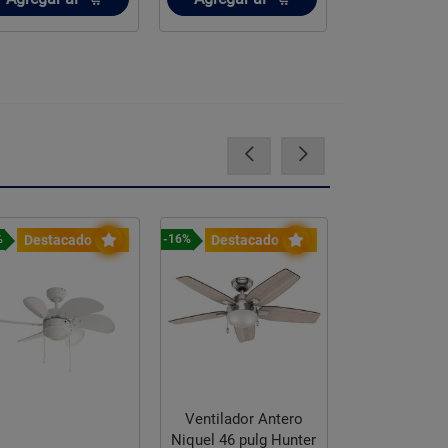
Destacado
Destacado
Destac
%
-16%
-16%
Ventilador
Ventilador Antero
Apex II 52 
Niquel 46 pulg Hunter