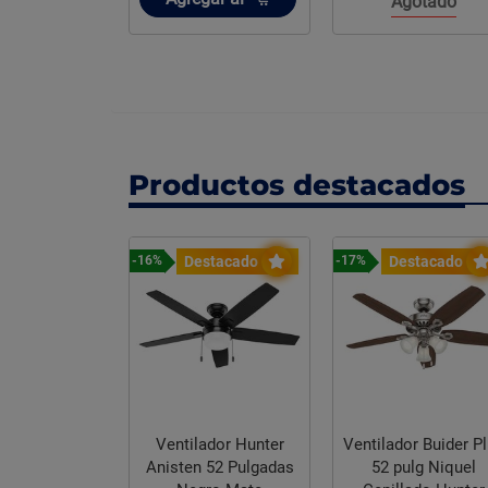
Agotado
Productos destacados
stacado
Destacado
Destacado
-16%
-17%
ador Builder
Ventilador Hunter
Ventilador Buider P
pulg Bronce
Anisten 52 Pulgadas
52 pulg Niquel