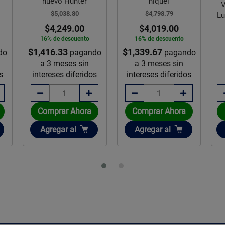
nuevo Hunter
niquel
V
$5,038.80
$4,798.79
Lu
$4,249.00
$4,019.00
16% de descuento
16% de descuento
$1,416.33
$1,339.67
do
pagando
pagando
a 3 meses sin
a 3 meses sin
s
intereses diferidos
intereses diferidos
Comprar Ahora
Comprar Ahora
Añadir
Añadir
Agregar
al
Agregar
al