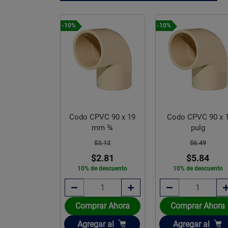
-10%
-10%
PVC 45 x 50
Codo CPVC 90 x 19
Codo CPVC 90 x 
mm2
mm ¾
pulg
$42.79
$3.12
$6.49
38.51
$2.81
$5.84
e descuento
10% de descuento
10% de descuento
rar Ahora
Comprar Ahora
Comprar Ahora
ir
Añadir
Añadir
gar
al
Agregar
al
Agregar
al