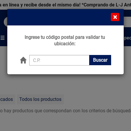
 en línea y recibe desde el mismo día!
*Comprando de L-J An
×
Buscar productos, marcas y ofertas...
Ingrese tu código postal para validar tu
Venta Espec
s
Marcas
Tips que Construyen
ubicación:
Buscar
acados
Todos los productos
o hay productos que correspondan con los criterios de búsqued