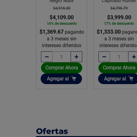
unter
Negro Mate
Cepillado Hunter
,798.79
$4,918.80
$4,798.79
,999.00
$4,109.00
$3,999.00
e descuento
16% de descuento
17% de descuento
.00
$1,369.67
$1,333.00
pagando
pagando
pagan
meses sin
a 3 meses sin
a 3 meses sin
es diferidos
intereses diferidos
intereses diferido
rar Ahora
Comprar Ahora
Comprar Ahora
ir
Añadir
Añadir
gar
al
Agregar
al
Agregar
al
Ofertas