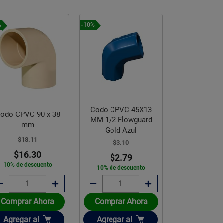
%
-10%
-10%
Codo CPVC 45X13
odo CPVC 90 x 38
Codo CPVC 
MM 1/2 Flowguard
mm
mm 1
Gold Azul
$18.11
$17.5
$3.10
$16.30
$15.
$2.79
10% de descuento
10% de des
10% de descuento
Comprar Ahora
Comprar Ahora
Comprar 
Añadir
Añadir
Añadir
Agregar
al
Agregar
al
Agregar
a