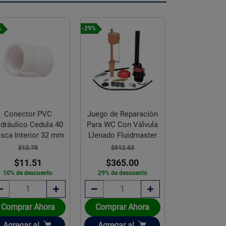
%
-29%
Conector PVC
Juego de Reparación
dráulico Cedula 40
Para WC Con Válvula
Reducc
sca Interior 32 mm
Llenado Fluidmaster
Galvanizada
19 x 13 mm
$12.78
$512.53
$11.51
$365.00
$10.
10% de descuento
29% de descuento
Comprar Ahora
Comprar Ahora
Comprar 
Añadir
Añadir
Añadir
Agregar
al
Agregar
al
Agregar
a