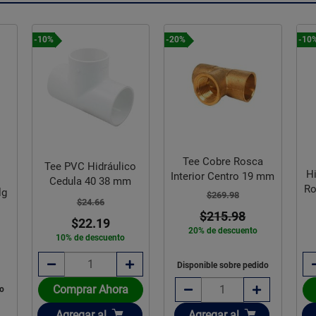
-10%
-20%
-10
Tee Cobre Rosca
Tee PVC Hidráulico
Hi
Interior Centro 19 mm
Cedula 40 38 mm
Ro
lg
$269.98
$24.66
$215.98
$22.19
20% de descuento
10% de descuento
Disponible sobre pedido
Comprar Ahora
do
Añadir
Añadir
Agregar
al
Agregar
al