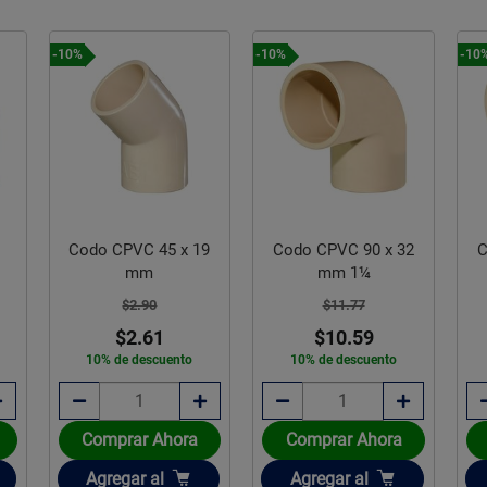
-10%
-10%
-10
1
Codo CPVC 45 x 19
Codo CPVC 90 x 32
C
mm
mm 1¼
$2.90
$11.77
$2.61
$10.59
10% de descuento
10% de descuento
Comprar Ahora
Comprar Ahora
Añadir
Añadir
Agregar
al
Agregar
al