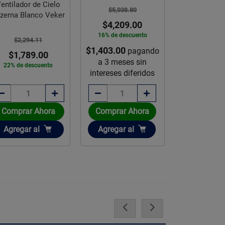
Niquel Cep
entilador de Cielo
$5,038.80
$5,398.
zerna Blanco Veker
$4,209.00
$4,509
16% de descuento
16% de des
$2,294.11
$1,403.00
pagando
$1,503.00
p
$1,789.00
a 3 meses sin
a 3 mese
22% de descuento
intereses diferidos
intereses d
Comprar Ahora
Comprar Ahora
Comprar 
Añadir
Añadir
Añadir
Agregar
al
Agregar
al
Agregar