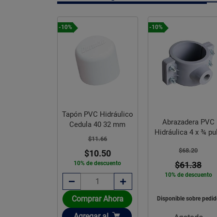
-10%
-10%
Tapón PVC Hidráulico
or Plástico
Abrazadera PVC
Cedula 40 32 mm
istema Click
Hidráulica 4 x ¾ pu
$11.66
/4 pulg
$68.20
$10.50
39.35
10% de descuento
$61.38
10% de descuento
rar Ahora
Comprar Ahora
Disponible sobre pedi
ir
Añadir
gar
al
Agregar
al