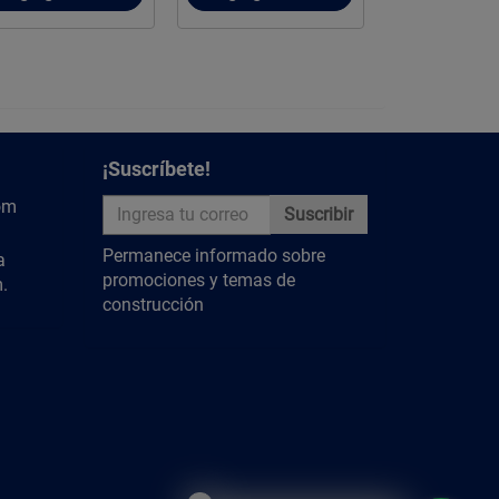
¡Suscríbete!
om
Suscribir
Permanece informado sobre
a
promociones y temas de
.
construcción