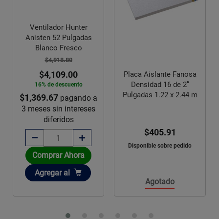
Ventilador Hunter
Anisten 52 Pulgadas
Blanco Fresco
$4,918.80
$4,109.00
Placa Aislante Fanosa
Densidad 16 de 2”
16% de descuento
Pulgadas 1.22 x 2.44 m
$1,369.67
pagando a
3 meses sin intereses
diferidos
$405.91
Disponible sobre pedido
Comprar Ahora
Añadir
Agregar
al
Agotado