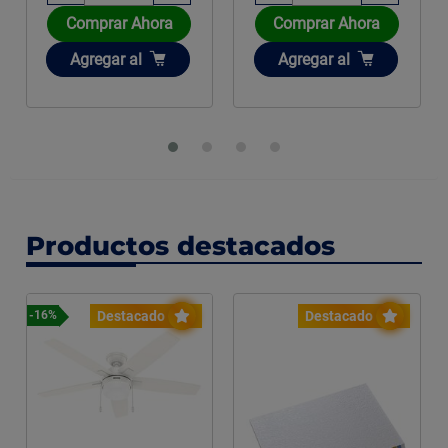
Comprar Ahora
Comprar Ahora
Añadir
Añadir
Agregar
al
Agregar
al
Productos destacados
Destacado
Destacado
-16%