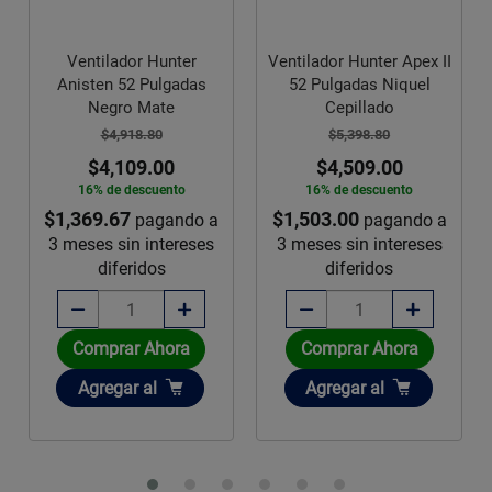
Ventilador Hunter
Ventilador Hunter Apex II
Anisten 52 Pulgadas
52 Pulgadas Niquel
Negro Mate
Cepillado
$4,918.80
$5,398.80
$4,109.00
$4,509.00
16% de descuento
16% de descuento
$1,369.67
$1,503.00
pagando a
pagando a
3 meses sin intereses
3 meses sin intereses
diferidos
diferidos
Comprar Ahora
Comprar Ahora
Añadir
Añadir
Agregar
al
Agregar
al