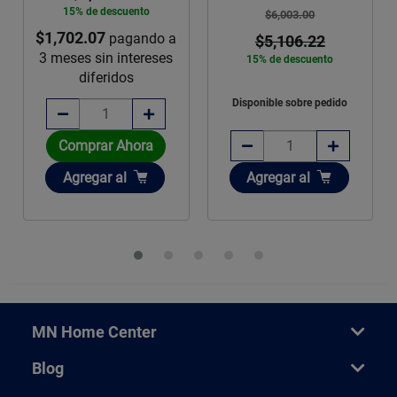
15% de descuento
$6,003.00
$1,702.07
pagando a
$5,106.22
3 meses sin intereses
15% de descuento
diferidos
Disponible sobre pedido
Comprar Ahora
Añadir
Añadir
Agregar
al
Agregar
al
MN Home Center
Blog