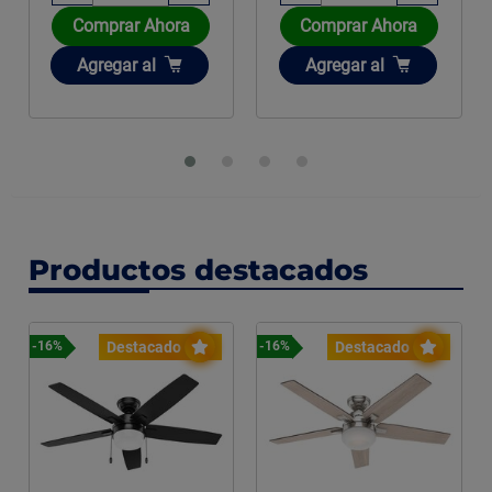
Comprar Ahora
Comprar Ahora
Añadir
Añadir
Agregar
al
Agregar
al
Productos destacados
Destacado
Destacado
-16%
-16%