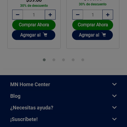
30% de descuento
30% de descuento
Comprar Ahora
Comprar Ahora
Añadir
Añadir
Agregar
al
Agregar
al
MN Home Center
Blog
¿Necesitas ayuda?
¡Suscríbete!