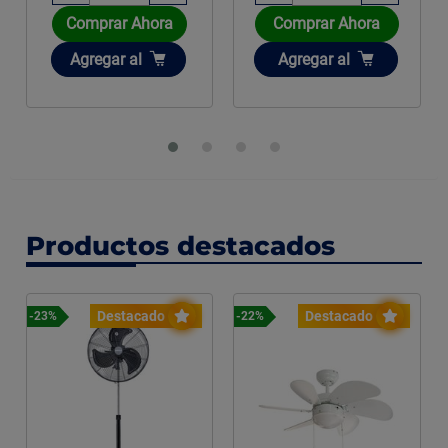
Comprar Ahora
Comprar Ahora
Añadir
Añadir
Agregar
al
Agregar
al
Productos destacados
Destacado
Destacado
-23%
-22%