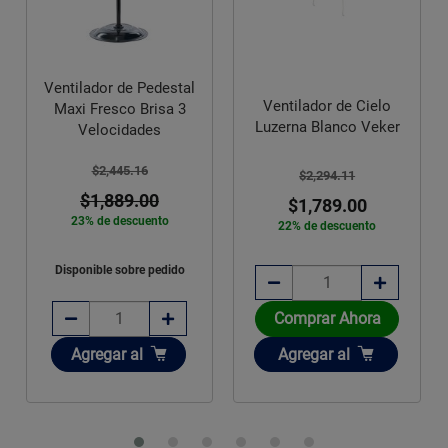
Ventilador de Pedestal
Ventilador de Cielo
Maxi Fresco Brisa 3
Luzerna Blanco Veker
Velocidades
$2,445.16
$2,294.11
$1,889.00
$1,789.00
23% de descuento
22% de descuento
Disponible sobre pedido
Comprar Ahora
Añadir
Añadir
Agregar
al
Agregar
al