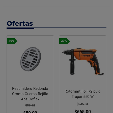
Ofertas
-30%
-30%
Resumidero Redondo
Rotomartillo 1/2 pulg
Cromo Cuerpo Rejilla
Truper 550 W
Abs Coflex
$945.34
$83.92
$665.00
$59.00