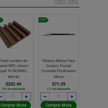
%
-11%
-15%
Panel Lambrin de
Palanca Manija Para
Panel Lambr
pared WPC interior
Inodoro Frontal
Pared WPC I
ogal 16.5X290X2.2
Cromada Fluidmaster
Gris 16.5X29
CM
$297.05
$80.22
$297.0
$252.49
$71.39
$252.
15% de descuento
11% de descuento
15% de des
Comprar Ahora
Comprar Ahora
Comprar 