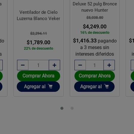
s
Deluxe 52 pulg Bronce
nuevo Hunter
Ventilador de Cielo
$5,038.80
Luzerna Blanco Veker
$4,249.00
16% de descuento
$2,294.11
$1,416.33
$
do
pagando
$1,789.00
a 3 meses sin
22% de descuento
s
intereses diferidos
i
Comprar Ahora
Comprar Ahora
Añadir
Añadir
Agregar
al
Agregar
al