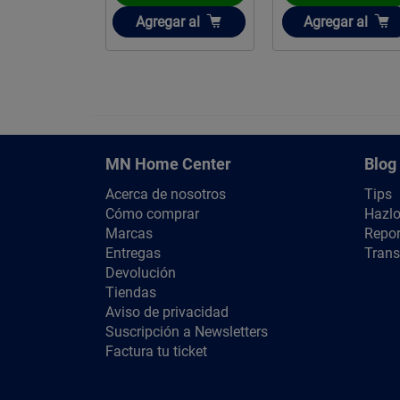
ir
Añadir
Añadir
gar
al
Agregar
al
Agregar
al
MN Home Center
Blog
Acerca de nosotros
Tips
Cómo comprar
Hazlo
Marcas
Repor
Entregas
Trans
Devolución
Tiendas
Aviso de privacidad
Suscripción a Newsletters
Factura tu ticket