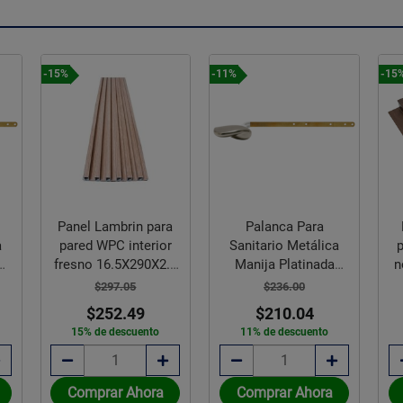
-15%
-11%
-15
Panel Lambrin para
Palanca Para
a
pared WPC interior
Sanitario Metálica
fresno 16.5X290X2.2
Manija Platinada
n
CM
Frontal/Lateral
$297.05
$236.00
$252.49
$210.04
15% de descuento
11% de descuento
Comprar Ahora
Comprar Ahora