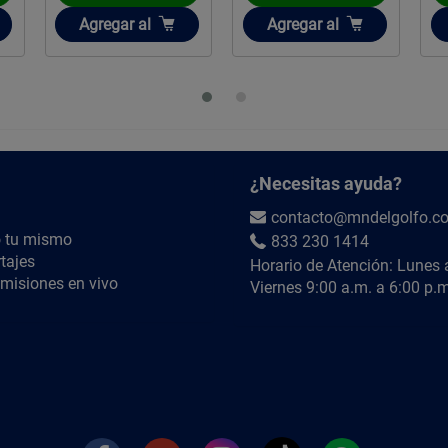
Añadir
Añadir
Agregar
al
Agregar
al
¿Necesitas ayuda?
contacto@mndelgolfo.c
 tu mismo
833 230 1414
tajes
Horario de Atención: Lunes 
misiones en vivo
Viernes 9:00 a.m. a 6:00 p.m