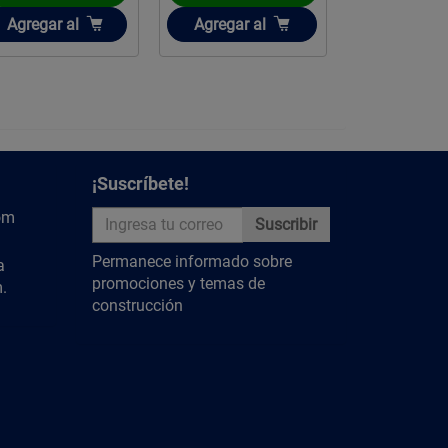
Añadir
Añadir
Añadir
Agregar
al
Agregar
al
Agregar
a
¡Suscríbete!
om
Suscribir
Permanece informado sobre
a
promociones y temas de
.
construcción