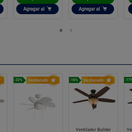
Añadir
Añadir
Agregar
al
Agregar
al
Destacado
Destacado
-22%
-16%
-17
r
Ventilador Builder
Ve