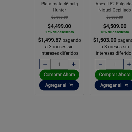
pulg Bronce
Plata mate 46 pulg
Apex II 52 Pulgada
unter
Hunter
Niquel Cepillado
,798.79
$5,398.80
$5,398.80
,999.00
$4,499.00
$4,509.00
e descuento
17% de descuento
16% de descuento
.00
$1,499.67
$1,503.00
pagando
pagando
pagan
meses sin
a 3 meses sin
a 3 meses sin
es diferidos
intereses diferidos
intereses diferido
rar Ahora
Comprar Ahora
Comprar Ahora
ir
Añadir
Añadir
gar
al
Agregar
al
Agregar
al