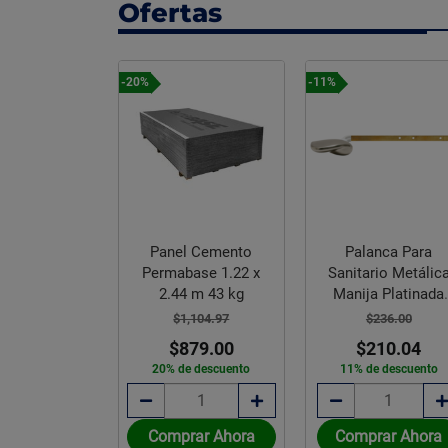
Ofertas
-20%
-11%
Lambrin de
Panel Cemento
Palanca Para
PC interior
Permabase 1.22 x
Sanitario Metálic
6.5X290X2.2
2.44 m 43 kg
Manija Platinada
CM
Frontal/Lateral
297.05
$1,104.97
$236.00
52.49
$879.00
$210.04
e descuento
20% de descuento
11% de descuento
rar Ahora
Comprar Ahora
Comprar Ahora