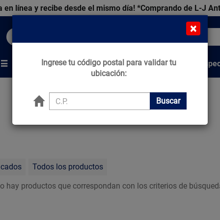
 en línea y recibe desde el mismo día!
*Comprando de L-J An
×
Buscar productos, marcas y ofertas...
Ingrese tu código postal para validar tu
Venta Espec
s
Marcas
Tips que Construyen
ubicación:
Buscar
acados
Todos los productos
o hay productos que correspondan con los criterios de búsqued