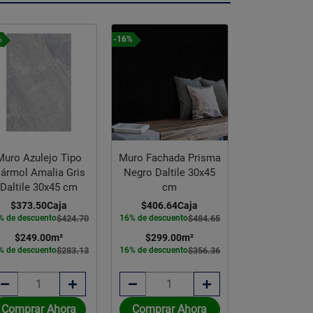
%
-16%
-12%
Muro Azulejo Tipo
Muro Fachada Prisma
Azulejo Dan
ármol Amalia Gris
Negro Daltile 30x45
Daltile 30
Daltile 30x45 cm
cm
$373.50
$373.50
Caja
$406.64
Caja
12% de descuen
% de descuento
$424.70
16% de descuento
$484.65
$249.00
$249.00
m²
$299.00
m²
12% de descuen
% de descuento
$283.13
16% de descuento
$356.36
Comprar Ahora
Comprar Ahora
Comprar 