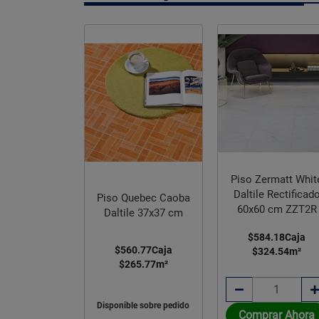
ipo Madera
 Walnut Café
Piso Zermatt Whit
e 20x90 cm
Daltile Rectificad
Piso Quebec Caoba
GAW1
60x60 cm ZZT2R
5.85
Caja
Daltile 37x37 cm
scuento
$619.19
$584.18
Caja
99.91
m²
$560.77
Caja
$324.54
m²
scuento
$359.99
$265.77
m²
Disponible sobre pedido
rar Ahora
Comprar Ahora