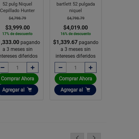
52 pulg Niquel
bartlett 52 pulgada
Aker Hunt
Cepillado Hunter
niquel
Pulgad
$4,798.79
$4,798.79
$5,365.
$3,999.00
$4,019.00
$4,479
17% de descuento
16% de descuento
17% de des
1,333.00
$1,339.67
$1,493.00
pagando
pagando
p
a 3 meses sin
a 3 meses sin
a 3 mese
ntereses diferidos
intereses diferidos
intereses d
Comprar Ahora
Comprar Ahora
Comprar 
Añadir
Añadir
Añadir
Agregar
al
Agregar
al
Agregar