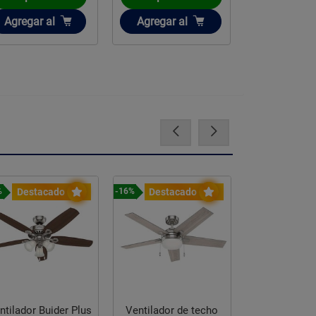
Añadir
Añadir
Añadir
Agregar
al
Agregar
al
Agregar
a
Destacado
Destacado
Destac
%
-16%
-17%
ntilador Buider Plus
Ventilador de techo
Ventilador 