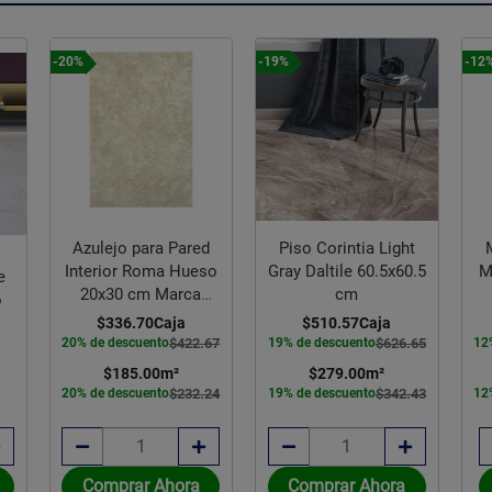
-20%
-19%
-12
Azulejo para Pared
Piso Corintia Light
Interior Roma Hueso
Gray Daltile 60.5x60.5
M
e
20x30 cm Marca
cm
o
Vitromex
$336.70
Caja
$510.57
Caja
20% de descuento
$422.67
19% de descuento
$626.65
12
$185.00
m²
$279.00
m²
20% de descuento
$232.24
19% de descuento
$342.43
12
Comprar Ahora
Comprar Ahora