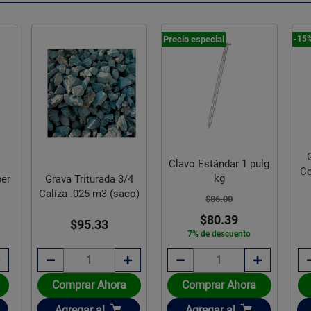
Precio especial
-15
Clavo Estándar 1 pulg
Co
kg
per
Grava Triturada 3/4
Caliza .025 m3 (saco)
$86.00
$80.39
$95.33
7% de descuento
Comprar Ahora
Comprar Ahora
Añadir
Añadir
Agregar
al
Agregar
al