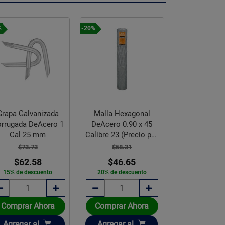
%
-20%
-20%
Grapa Galvanizada
Malla Hexagonal
Malla Hex
rrugada DeAcero 1
DeAcero 0.90 x 45
DeAcero 1.5
Cal 25 mm
Calibre 23 (Precio por
Calibre 22 (P
metro)
kilo)
$73.73
$58.31
$52.8
$62.58
$46.65
$42.
15% de descuento
20% de descuento
20% de des
Comprar Ahora
Comprar Ahora
Comprar 
Añadir
Añadir
Añadir
Agregar
al
Agregar
al
Agregar
a