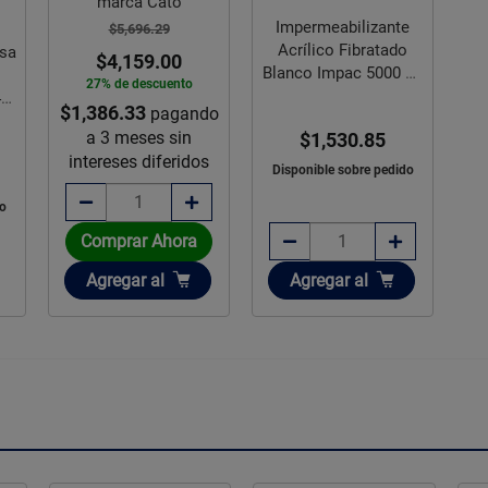
marca Cato
Impermeabilizante
$5,696.29
Acrílico Fibratado
osa
$4,159.00
Blanco Impac 5000 19
27% de descuento
L
44
$1,386.33
pagando
a 3 meses sin
$1,530.85
intereses diferidos
Disponible sobre pedido
o
Comprar Ahora
Añadir
Añadir
Agregar
al
Agregar
al