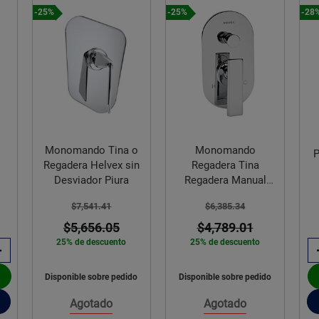
-25%
-25%
-28
o
Monomando Tina o
Monomando
P
Regadera Helvex sin
Regadera Tina
Desviador Piura
Regadera Manual
Premier Cromo
$7,541.41
$6,385.34
$5,656.05
$4,789.01
25% de descuento
25% de descuento
Disponible sobre pedido
Disponible sobre pedido
Agotado
Agotado