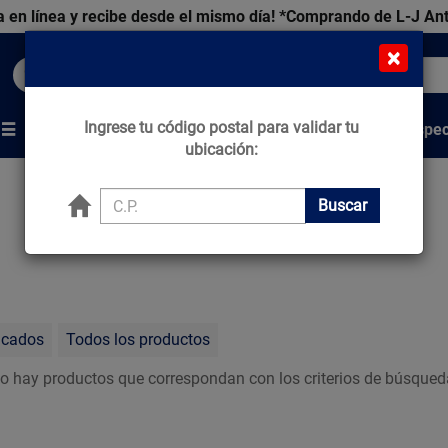
 en línea y recibe desde el mismo día!
*Comprando de L-J An
×
Buscar productos, marcas y ofertas...
Ingrese tu código postal para validar tu
Venta Espec
s
Marcas
Tips que Construyen
ubicación:
Buscar
acados
Todos los productos
o hay productos que correspondan con los criterios de búsqued