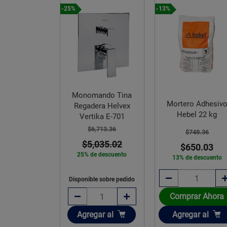
-25%
-13%
Monomando Tina
Mortero Adhesiv
Regadera Helvex
ando Tina
Hebel 22 kg
Vertika E-701
era Helvex
ora E-705
$6,713.36
$748.36
$5,035.02
$650.03
,119.27
25% de descuento
13% de descuento
,839.46
e descuento
Disponible sobre pedido
Comprar Ahora
e sobre pedido
Añadir
Añadir
Agregar
al
Agregar
al
gotado