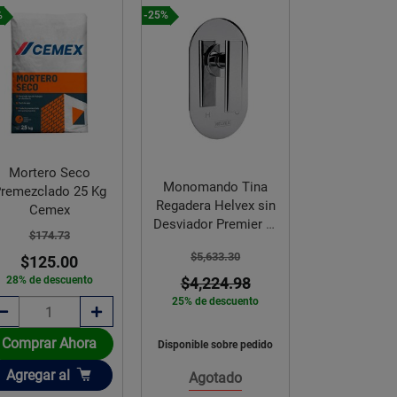
%
-25%
-20%
Mortero Seco
Monomando Tina
MONOMA
remezclado 25 Kg
Regadera Helvex sin
REGADER
Cemex
Desviador Premier E-
DESVIADOR
$174.73
702
LINEA QUA
$5,633.30
$2,243.
$125.00
28% de descuento
$4,224.98
$1,795
25% de descuento
20% de des
Comprar Ahora
Disponible sobre pedido
Disponible sob
Añadir
Agregar
al
Agotado
Agota