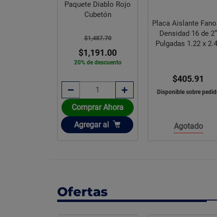
Paquete Diablo Rojo
Cubetón
Placa Aislante Fan
Densidad 16 de 2”
$1,487.70
Pulgadas 1.22 x 2.
$1,191.00
m
20% de descuento
$405.91
Disponible sobre pedid
Comprar Ahora
Añadir
Agregar
al
Agotado
Ofertas