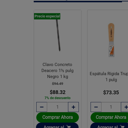
Precio especial
Clavo Concreto
Deacero 1½ pulg
dor Mango
Espátula Rígida Tru
Negro 1 kg
o Truper
1 pulg
$94.49
$88.32
11.51
$73.35
7% de descuento
rar Ahora
Comprar Ahora
Comprar Ahora
ir
Añadir
Añadir
gar
al
Agregar
al
Agregar
al